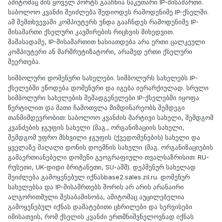
ამიტომაც მის ყოველ პორტს გააჩნია საკუთარი IP-მისამართი.
საბოლოო კვანძი შეიძლება შედიოდეს რამოდენიმე IP-ქსელში.
ამ შემთხვევაში კომპიუტერს უნდა გააჩნდეს რამოდენიმე IP-
მისამართი ქსელური კავშირების რიცხვის მიხედვით.
მაშასადამე, IP-მისამართით ხასიათდება არა ერთი ცალკეული
კომპიუტერი ან მარშრუტიზატორი, არამედ ერთი ქსელური
შეერთება.
სიმბოლური დომენური სახელები. სიმბოლურს სახელებს IP-
ქსელებში ეწოდება დომენური და იგება იერარქიულად. სრული
სიმბოლური სახელების შემადგენელები IP-ქსელებში იყოფა
წერტილით და მათი ჩამოთვლა მიმდინარეობს შემდეგი
თანმიმდევრობით: საბოლოო კვანძის მარტივი სახელი, შემდგომ
კვანძების ჯგუფის სახელი (მაგ., ორგანიზაციის სახელი,
შემდგომ უფრო მსხვილი ჯგუფის (ქვედომენების) სახელი და
ყველაზე მაღალი დონის დოემნის სახელი (მაგ. ორგანიზაციების
გამაერთიანებელი დომენი გეოგრაფიული თვალსაზრისით: RU-
რუსეთი, UK-დიდი ბრიტანეთი, SU-აშშ). დეპმენურ სახელად
შეიძლება გამოყენებულ იქნასbase2.sales.zil.ru. დომენურ
სახელებსა და IP-მისამრთებს შორის არ არის არანაირი
ალგორითმული შესაბამისობა, ამიტომაც აუცილებელია
გამოყენებულ იქნას დამატებითი ცხრილები და სერვისები
იმისათვის, რომ ქსელის კვანძი ერთმნიშვნელოვნად იქნას