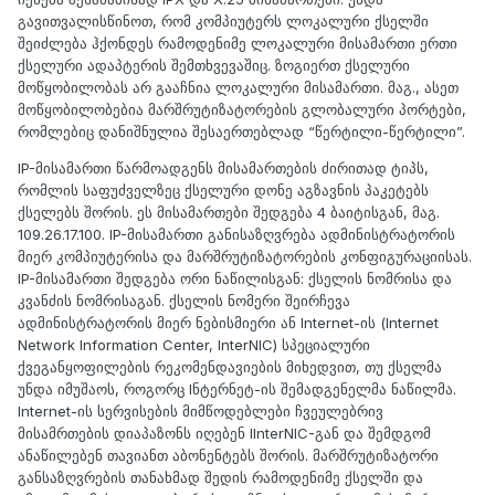
გავითვალისწინოთ, რომ კომპიუტერს ლოკალური ქსელში
შეიძლება ჰქონდეს რამოდენიმე ლოკალური მისამართი ერთი
ქსელური ადაპტერის შემთხვევაშიც. ზოგიერთ ქსელური
მოწყობილობას არ გააჩნია ლოკალური მისამართი. მაგ., ასეთ
მოწყობილობებია მარშრუტიზატორების გლობალური პორტები,
რომლებიც დანიშნულია შესაერთებლად “წერტილი-წერტილი”.
IP-მისამართი წარმოადგენს მისამართების ძირითად ტიპს,
რომლის საფუძველზეც ქსელური დონე აგზავნის პაკეტებს
ქსელებს შორის. ეს მისამართები შედგება 4 ბაიტისგან, მაგ.
109.26.17.100. IP-მისამართი განისაზღვრება ადმინისტრატორის
მიერ კომპიუტერისა და მარშრუტიზატორების კონფიგურაციისას.
IP-მისამართი შედგება ორი ნაწილისგან: ქსელის ნომრისა და
კვანძის ნომრისაგან. ქსელის ნომერი შეირჩევა
ადმინისტრატორის მიერ ნებისმიერი ან Internet-ის (Internet
Network Information Center, InterNIC) სპეციალური
ქვეგანყოფილების რეკომენდავიების მიხედვით, თუ ქსელმა
უნდა იმუშაოს, როგორც Iნტერნეტ-ის შემადგენელმა ნაწილმა.
Internet-ის სერვისების მიმწოდებლები ჩვეულებრივ
მისამრთების დიაპაზონს იღებენ IInterNIC-გან და შემდგომ
ანაწილებენ თავიანთ აბონენტებს შორის. მარშრუტიზატორი
განსაზღვრების თანახმად შედის რამოდენიმე ქსელში და