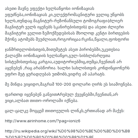
ასეთი მავნე ეფექტი ხელსაწყოსი იონიზაციას
ეფუძნება,იონიზაციას კი,ელექტრომაგნიტური ველიც უწყობს
ხელს,თუნდაც მაგნიტურ-რეზონანსული ტომოგრაფი(ძლიერ
მაგნიტურ ველს იყენებს სკანირებისთვის) და ასეთი ძლიერი
მაგნიტური ველით ზემოქმედებისას მხოლოდ კენტი ბირთვების
მქონე ატომებს შეუძლიათ,როგორიცაა:რკინა,წყალი,ფოსფორი
ჯანმრთელობისთვის,მითუმეტეს ასეთ პირობებში,უკეთესია
ქალაქში იონიზაციის ხელსაწყო,გულ-სისხლძარღვთა
სისტემისთვისაც კარგია,აუდიტორიებშიც,თუმცა,ჩვენთან არ
აყენებენ ,რაც არასწორია. ხალხი სახლისთვის კონდინციონერს
უფრო მეტ ყურადღებას უთმობს,ვიდრე ამ აპარატს.
მე მინდა ვიყიდო,მაგრამ 100-200 დოლარი ღირს ეს სიამოვნება.
ფართოდ იყენებენ განვითAრებულ ქვეყნებში,ჩვენთან,არ
ვიცი,ალბათ თითო-ოროლაში იქნება.
ცალ-ცალკე მოგცემ თითოეულის ლინკს,ერთიანად არ მაქვს:
http://www.airinhome.com/?pag=ioniz6
http://ru.wikipedia.org/wiki/%D0%98%D0%BE%D0%BD%D0%B8
%D0%B7%D0%B0%D1%86%D0%B8%D1%8F