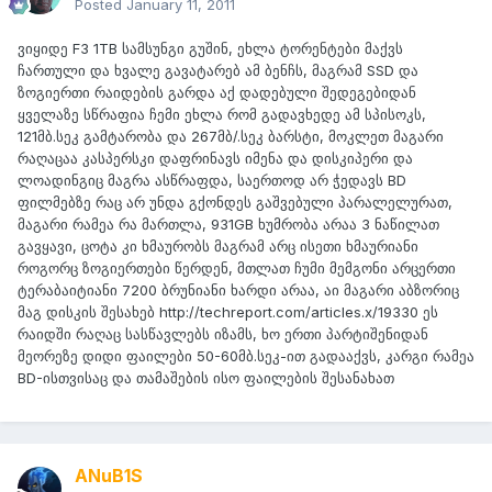
Posted
January 11, 2011
ვიყიდე F3 1TB სამსუნგი გუშინ, ეხლა ტორენტები მაქვს
ჩართული და ხვალე გავატარებ ამ ბენჩს, მაგრამ SSD და
ზოგიერთი რაიდების გარდა აქ დადებული შედეგებიდან
ყველაზე სწრაფია ჩემი ეხლა რომ გადავხედე ამ სპისოკს,
121მბ.სეკ გამტარობა და 267მბ/.სეკ ბარსტი, მოკლეთ მაგარი
რაღაცაა კასპერსკი დაფრინავს იმენა და დისკიპერი და
ლოადინგიც მაგრა ასწრაფდა, საერთოდ არ ჭედავს BD
ფილმებზე რაც არ უნდა გქონდეს გაშვებული პარალელურათ,
მაგარი რამეა რა მართლა, 931GB ხუმრობა არაა 3 ნაწილათ
გავყავი, ცოტა კი ხმაურობს მაგრამ არც ისეთი ხმაურიანი
როგორც ზოგიერთები წერდენ, მთლათ ჩუმი მემგონი არცერთი
ტერაბაიტიანი 7200 ბრუნიანი ხარდი არაა, აი მაგარი აბზორიც
მაგ დისკის შესახებ http://techreport.com/articles.x/19330 ეს
რაიდში რაღაც სასწავლებს იზამს, ხო ერთი პარტიშენიდან
მეორეზე დიდი ფაილები 50-60მბ.სეკ-ით გადააქვს, კარგი რამეა
BD-ისთვისაც და თამაშების ისო ფაილების შესანახათ
ANuB1S