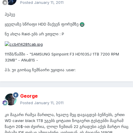
Posted
January 11, 2011
ჰეჰეე
ყველაზე სწრაფი HDD მაქვენ ფორუმზე
ნუ ახლა Raid-ებს არ ვთვლი : P
111მბ/წამში - "SAMSUNG Spinpoint F3 HD103SJ 1TB 7200 RPM
32MB" - ANuB1S -
პ.ს. უი გიოსაც ჩემნაირი უყიდია :user:
George
Posted
January 11, 2011
კი მაგარი რამეა მართლა, ხვალე მეც დავაგდებ ბენჩებს, ერთი
WD cavier black 1TB უგებს ცოტათი ზოგიერთ ტესტებში მაგრამ
ზატო 20$-ით ძვირია, ლოლ ჩემთან 22 გრადუსი აქვს მარტო რაც
მესამე IDE დისკი ამოვაძვრე კეისიდან, ის ქეციანი 149GB