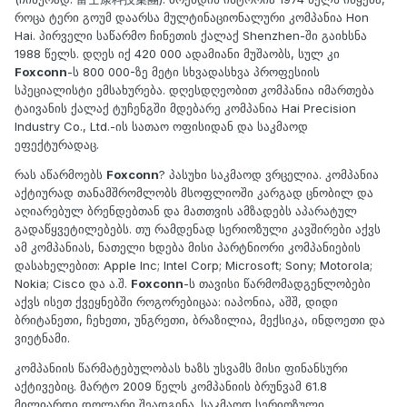
როცა ტერი გოუმ დაარსა მულტინაციონალური კომპანია Hon
Hai. პირველი საწარმო ჩინეთის ქალაქ Shenzhen-ში გაიხსნა
1988 წელს. დღეს იქ 420 000 ადამიანი მუშაობს, სულ კი
Foxconn
-ს 800 000-ზე მეტი სხვადასხვა პროფესიის
სპეციალისტი ემსახურება. დღესდღეობით კომპანია იმართება
ტაივანის ქალაქ ტუჩენგში მდებარე კომპანია Hai Precision
Industry Co., Ltd.-ის სათაო ოფისიდან და საკმაოდ
ეფექტურადაც.
რას აწარმოებს
Foxconn
? პასუხი საკმაოდ ვრცელია. კომპანია
აქტიურად თანამშრომლობს მსოფლიოში კარგად ცნობილ და
აღიარებულ ბრენდებთან და მათთვის ამზადებს აპარატულ
გადაწყვეტილებებს. თუ რამდენად სერიოზული კავშირები აქვს
ამ კომპანიას, ნათელი ხდება მისი პარტნიორი კომპანიების
დასახელებით: Apple Inc; Intel Corp; Microsoft; Sony; Motorola;
Nokia; Cisco და ა.შ.
Foxconn
-ს თავისი წარმომადგენლობები
აქვს ისეთ ქვეყნებში როგორებიცაა: იაპონია, აშშ, დიდი
ბრიტანეთი, ჩეხეთი, უნგრეთი, ბრაზილია, მექსიკა, ინდოეთი და
ვიეტნამი.
კომპანიის წარმატებულობას ხაზს უსვამს მისი ფინანსური
აქტივებიც. მარტო 2009 წელს კომპანიის ბრუნვამ 61.8
მილიარდი დოლარი შეადგინა. საკმაოდ სერიოზული