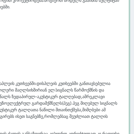
ლყოფით კორექტირდება.ზოგიერთ მოდელს გააჩნია მულტიტაჩ
ებში.
პლეის კუთხეებში.დისპლეის კუთხეებში განთავსებულია
როლერი მაღლსიხშირიან ელ.სიგნალს წარმოქმნის და
გნალს ზედაპირულ-აკუსტიკურ ტალღებად,ამრეკლავი
პიეზოელექტრულ გარდამქმნელს(პეგ).პეგ მიღებულ სიგნალს
სტიკურ ტალღათა ნაწილი შთაინთქმება,მიმღბები ამ
გირებს ისეთ საგნებზე,რომლებსაც შეუძლიათ ტალღის
ლის ძალის განსაზღვრაც კი(უფრო კორექტულად კი რადიუსი