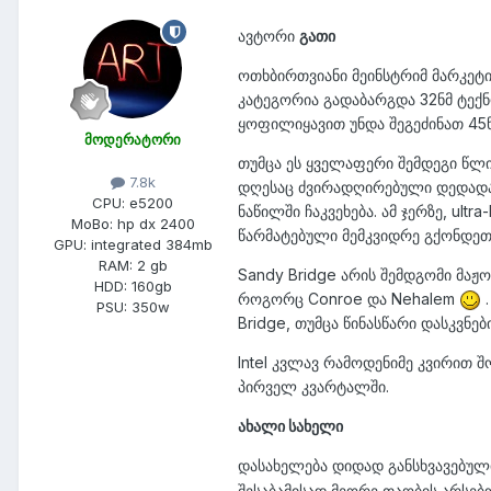
ავტორი
გათი
ოთხბირთვიანი მეინსტრიმ მარკეტი 
კატეგორია გადაბარგდა 32ნმ ტექ
ყოფილიყავით უნდა შეგეძინათ 45ნმ-
მოდერატორი
თუმცა ეს ყველაფერი შემდეგი წლ
7.8k
დღესაც ძვირადღირებული დედადაფებ
CPU:
e5200
ნაწილში ჩაკვეხება. ამ ჯერზე, ul
MoBo:
hp dx 2400
წარმატებული მემკვიდრე გქონდეთ, 
GPU:
integrated 384mb
RAM:
2 gb
Sandy Bridge არის შემდგომი მაჟო
HDD:
160gb
როგორც Conroe და Nehalem
.
PSU:
350w
Bridge, თუმცა წინასწარი დასკვნე
Intel კვლავ რამოდენიმე კვირით შ
პირველ კვარტალში.
ახალი სახელი
დასახელება დიდად განსხვავებულ
შესაბამისად მეორე თაობის არსებ