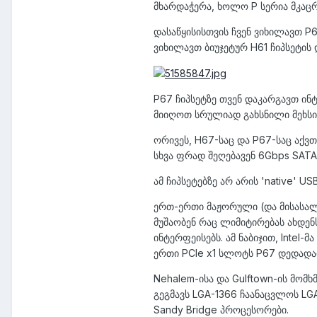
მხარდაჭერა, ხოლო P სერია მკაც
დასაწყისისთვის ჩვენ ვიხილავთ P
ვიხილავთ ბიუჯეტურ H61 ჩიპსეტის
P67 ჩიპსეტზე თვენ დაკარგავთ ი
მიიღოთ სრულიად გახსნილი მეხსიე
ორივეს, H67-საც და P67-საც აქ
სხვა ფრად შეღებავენ 6Gbps SATA
ამ ჩიპსეტებზე არ არის 'native' 
ერთ-ერთი მაჟორული (და მისასალმ
მუშაობენ რაც ლიმიტირებას ახდენ
ინტერფეისებს. ამ ნაბიჯით, Intel
ერთი PCIe x1 სლოტს P67 დედადა
Nehalem-ისა და Gulftown-ის მომ
გეგმავს LGA-1366 ჩაანაცვლოს LGA
Sandy Bridge პროცესორები.