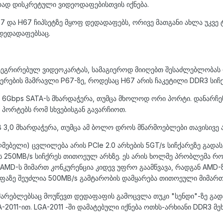
რად დისკრეტული ვიდეოდაფებისთვის იქნება.
67 და H67 ჩიპსეტზე მყოფ დედადაფებს, ორივე მათგანი ახლა უკვე 
 დედადაფებსაც.
ნტეგრირებულ ვიდეოკარტას, სამაგიეროდ მიიღებთ შესაძლებლობას 
რების მამრავლი P67-ზე, როდესაც H67 არის ჩაკეტილი DDR3 სიჩქა
ვთ 6Gbps SATA-ს მხარდაჭერა, თუმცა მხოლოდ ორი პორტი. დანარჩ
 პორტებს რომ სხვებისგან გავარჩიოთ.
USB 3,0 მხარდაჭერა, თუმცა ამ ბოლო დროს მწარმოებლები თავისივე ა
ებელი) ცვლილება არის PCIe 2.0 არხების 5GT/s სიჩქარეზე გადასვლ
ს 250MB/s სიჩქრეს თითოეულ არხზე. ეს არის ხოლმე პრობლემა როდ
-მა AMD-ს მიმართ კონკურენცია კიდევ უფრო გაამწვავა, რადგან AMD-
ფაზე შეუძლია 500MB/s გამტარობის დამყარება თითოეული მიმარ
ხმარებლებსაც მოუწევთ დედაფაფის გამოცვლა თუკი "სენდი"-ზე გადა
-2011-ით. LGA-2011 -ში დამატებული იქნება ოთხს-არხიანი DDR3 მ