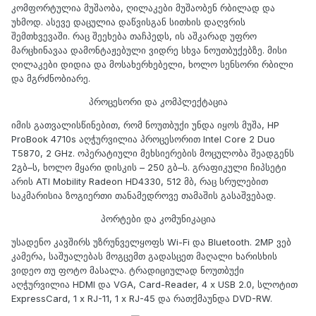
კომფორტულია მუშაობა, ღილაკები მუშაობენ რბილად და
უხმოდ. ასევე დაცულია დაწვისგან სითხის დაღვრის
შემთხვევაში. რაც შეეხება თაჩპედს, ის აშკარად უფრო
მარცხინავაა დამონტაჟებული ვიდრე სხვა ნოუთბუქებზე. მისი
ღილაკები დიდია და მოსახერხებელი, ხოლო სენსორი რბილი
და მგრძნობიარე.
პროცესორი და კომპლექტაცია
იმის გათვალისწინებით, რომ ნოუთბუქი უნდა იყოს მუშა, HP
ProBook 4710s აღჭურვილია პროცესორით Intel Core 2 Duo
T5870, 2 GHz. ოპერატიული მეხსიერების მოცულობა შეადგენს
2გბ–ს, ხოლო მყარი დისკის – 250 გბ–ს. გრაფიკული ჩიპსეტი
არის ATI Mobility Radeon HD4330, 512 მბ, რაც სრულებით
საკმარისია ზოგიერთი თანამედროვე თამაშის გასაშვებად.
პორტები და კომუნიკაცია
უსადენო კავშირს უზრუნველყოფს Wi-Fi და Bluetooth. 2MP ვებ
კამერა, საშუალებას მოგცემთ გადასცეთ მაღალი ხარისხის
ვიდეო თუ ფოტო მასალა. ტრადიციულად ნოუთბუქი
აღჭურვილია HDMI და VGA, Card-Reader, 4 x USB 2.0, სლოტით
ExpressCard, 1 x RJ-11, 1 x RJ-45 და რათქმაუნდა DVD-RW.