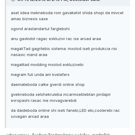
aset iidea mekneboda rom gavaketot shida shopi da mivcet
amas biznesis saxe
ogond arastandartul farglebshi
anu gavkidot ragac exkluzivi rac ise arsad araa
magaliTad gagrilebis sistema: mxolod iseti produkcia risi
nasaxic mand araa
magalitad modding mxolod exkluzivebi
magram fuli unda am kvelafers
daemateboda calke gverdi online shop
gvekneboda xelshekruleba mcarmoeblebtan pirdapir
evropashi rasac me movagvarebdi
da daideboda online shi iseti fanebi,LED ebi,coolerebi rac
sxvagan arsad araa