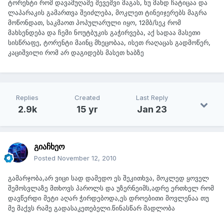
ტორენტი რომ დავამუღამე შევეშვი მაგას, ნუ მანდ ჩატიცაა და
ლაპარაკის გამართვა შეიძლება, მოკლეთ ტინეიჯერებს მაგრა
მოწონდათ, საკმაოთ პოპულარული იყო, 12მბ/სეკ რომ
მახსენდება და ჩემი ნოუტბუკის გაჭირვება, აქ სადაა მასეთი
სისწრაფე, ტორენტი მაინც მხეცობაა, ისეთ რაღაცას გადმოწერ,
კაციშვილი რომ არ დაგიდებს მასეთ ხაბზე
Replies
Created
Last Reply
2.9k
15 yr
Jan 23
გიაჩხეო
Posted
November 12, 2010
გამარჯობა,არ ვიცი სად დამედო ეს შეკითხვა, მოკლედ ყოველ
შემოსვლაზე მთხოვს პაროლს და უზერნეიმს,ადრე ერთხელ რომ
დავწერდი მეტი აღარ ჭირდებოდა,ეს დროებითი მოვლენაა თუ
მე მაქვს რამე გადასაკეთებელი.წინასწარ მადლობა