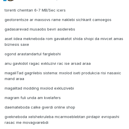
torenti chemtan 6-7 MB/Sec icers
geotorentsze ar maxsovs rame naklebi sichkarit camoegos
gadasarevad musaobs bevri asiderebs
aset iidea mekneboda rom gavaketot shida shopi da mivcet amas
biznesis saxe
ogond arastandartul farglebshi
anu gavkidot ragac exkluzivi rac ise arsad araa
magaliTad gagrilebis sistema: mxolod iseti produkcia risi nasaxic
mand araa
magalitad modding mxolod exkluzivebi
magram fuli unda am kvelafers
daemateboda calke gverdi online shop
gvekneboda xelshekruleba mcarmoeblebtan pirdapir evropashi
rasac me movagvarebdi