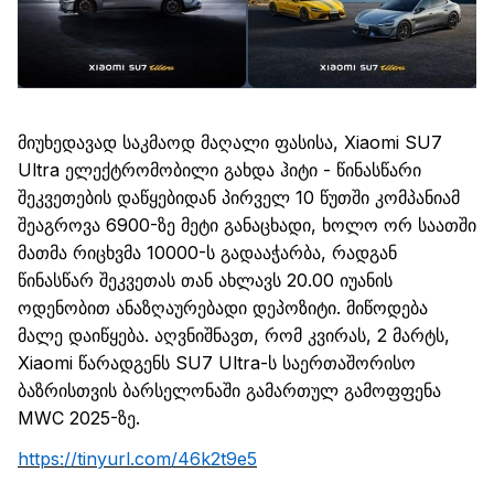
მიუხედავად საკმაოდ მაღალი ფასისა,
Xiaomi
SU7
Ultra
ელექტრომობილი გახდა ჰიტი - წინასწარი
შეკვეთების დაწყებიდან პირველ 10 წუთში კომპანიამ
შეაგროვა 6900-ზე მეტი
განაცხადი, ხოლო
ორ საათში
მათ
მა
რიცხვ
მა
10000-ს გადააჭარბა, რადგან
წინასწარ შეკვეთას თან ახლავს 20
.
00
იუანის
ოდენობით
ანაზღაურებადი დეპოზიტი. მიწოდება
მალე დაიწყება.
აღვნიშნავთ,
რომ კვირას, 2 მარტს,
Xiaomi
წარადგენს SU7
Ultra
-ს საერთაშორისო
ბაზრისთვის ბარსელონაში გამართულ
გამოფფენა
MWC 2025
-
ზე.
https://tinyurl.com/46k2t9e5