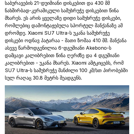
საბურავები
ს
21
-დუიმიანი
დისკები
თ
და 430
მმ
ნახშირბად-კერამიკული
სამუხრუჭე
დისკებით წინა
მხარეს. ეს არის ყველაზე დიდი
სამუხრუჭე
დისკები,
რომლებიც დამონტაჟებულა სპორტულ მანქანაზე
ამ
დრომდე.
Xiaomi
SU7
Ultra
-ს უკანა
სამუხრუჭე
დისკები ოდნავ პატარაა -
მათი ზომაა
410
მმ
. მანქანა
ასევე
წარმოდგენილია
6
-
დგუშიანი
Akebono
-ს
დამცავი
კალიბრებით
წინა ღერძზე და 4
დგუშიანი
კალიბრებით
-
უკანა მხარეს.
Xiaomi
ამტკიცებს, რომ
SU7
Ultra
-ს
სამუხრუჭე
მანძილი 100 კმ/სთ
პირობებში
სულ რაღაც 30
.
8 მეტრს შეადგენს.