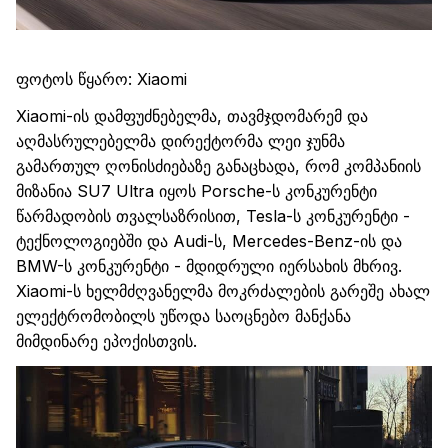
ფოტოს წყარო
: Xiaomi
Xiaomi-
ის
დამფუძნებელმა
,
თავმჯდომარემ
და
აღმასრულებელმა
დირექტორმა
ლეი
ჯუნმა
გამართულ
ღონისძიებაზე
განაცხადა,
რომ
კომპანიის
მიზანია
SU7 Ultra
იყოს
Porsche-
ს
კონკურენტი
წარმადობის
თვალსაზრისით
, Tesla-
ს
კონკურენტი
-
ტექნოლოგი
ებში
და
Audi-
ს
, Mercedes-Benz-
ი
ს
და
BMW-
ს
კონკურენტი
-
მდიდრული
იერსახის
მხრივ.
Xiaomi-
ს
ხელმძღვანელმა
მოკრძალების
გარეშე
ახალ
ელექტრომობილს
უწოდა
საოცნებო
მანქანა
მიმდინარე
ეპოქისთვის
.