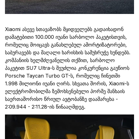
Xiaomi
ასევე
სთავაზობს მყიდველებს გადაიხადონ
დამატებითი 100
.
000 იუანი სარბოლო პაკეტისთვის,
რომელიც მოიცავს განახლებულ ამორტიზატორები,
საბურავებ
ს
და მაღალი ხარისხის
სამუხრუჭე
ხუნდებ
ს
.
კომპანიის ხელმძღვანელის თქმით, სარბოლო
პაკეტით SU7
Ultra
-ს შეუძლია კონკურენცია გაუწიოს
Porsche
Taycan
Turbo
GT-ს, რომელიც ჩინეთში
1
.
998 მილიონი იუანი ღირს. სხვათა შორის,
Xiaomi
-ს
ელექტრომობილმა
ზემოხსენებულ
ი
პორშე შანხაის
საერთაშორისო წრიულ
ავტობანზე
დაამარცხა -
2:09.944
-
2:11.28-ის წინააღმდეგ.