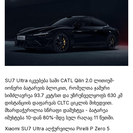
SU7
Ultra
იკვებება სამ
ი
CATL
Qilin
2.0
ლითიუმ
-
იონური ბატარეის
ბლოკით
,
რომელთა ჯამური
სიმძლავრ
ეა
93
.
7
კვტ
/სთ
და
უზრუნველყოფს 630 კმ
დისტანცი
ის
დაფარვას
CLTC ციკლის მიხედვით.
მხარდაჭერილია სწრაფი
დამუხტვა
- ბატარეა
იმუხტება
10-დან 80%-მდე სულ რაღაც 11 წუთში.
Xiaomi
SU7
Ultra
აღჭურვილია
Pirelli
P
Zero
5