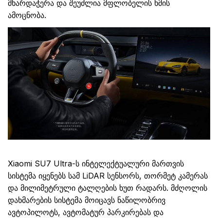
მხარდაჭერა
და შეუძლია მფლობელის ხმის
ამოცნობა.
Xiaomi
SU7
Ultra
-ს
ინტელექტუალური მართვის
სისტემა იყენებს სამ
LiDAR
სენსორს, თორმეტ კამერას
და მილიმეტრ
ული
ტალღ
ებ
ის
ხუთ
რადარს. მძღოლის
დახმარების
სისტემა მოიცავს ნაწილობრივ
ავტოპილოტს, ავტომატურ პარკირებას და