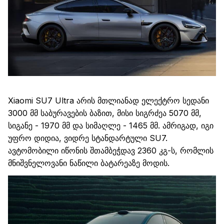
Xiaomi SU7 Ultra
არის
მთლიანად
ელექტრო
სედანი
3000
მმ
საბურავების
ბაზით
,
მისი
სიგრძეა
5070
მმ
,
სიგანე
-
1970
მმ
და
სიმაღლე
-
1465
მმ
.
ამრიგად
,
იგი
უფრო
დიდი
ა
,
ვიდრე
სტანდარტული
SU7.
ავტომობილი
იწონის
შთამბეჭდავ
2360
კგ
-ს,
რომლის
მნიშვნელოვან
ი
ნაწილ
ი
ბატარეა
ზე
მოდის
.