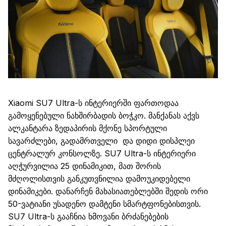
Xiaomi
SU7
Ultra
-ს ინტერიერ
შ
ი ფართოდ
აა
გამოყენებული
ნახშირბადის ბოჭკო. მანქანა
ს აქვს
ალკანტარა
ზედაპირის მქონე
სპორტული
სავარძლები
, გადამრთველი
და დიდი დისპლეი
ცენტრალურ კონსოლზე. SU7
Ultra
-ს ინტერიერი
აღჭურვილია 25 დინამიკით, მათ შორის
მძღოლისთვის
განკუთვნილია
დამოუკიდებელი
დინამიკები.
დანარჩენ
მახასიათებლებში
შედის ორი
50
-ვატიანი
უსადენო
დამტენი
სმარტფონებისთვის
.
SU7
Ultra
-ს გააჩნია
ხმოვან
ი
ბრძანებებ
ი
ს