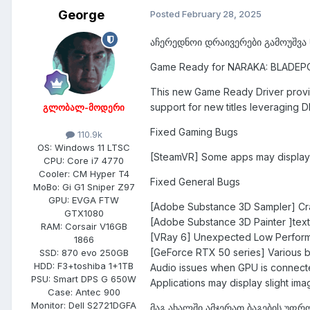
George
Posted
February 28, 2025
აჩერედნოი დრაივერები გამოუშვა 
Game Ready for NARAKA: BLADEP
This new Game Ready Driver provi
support for new titles leveraging 
გლობალ-მოდერი
Fixed Gaming Bugs
110.9k
OS:
Windows 11 LTSC
[SteamVR] Some apps may display 
CPU:
Core i7 4770
Cooler:
CM Hyper T4
Fixed General Bugs
MoBo:
Gi G1 Sniper Z97
GPU:
EVGA FTW
[Adobe Substance 3D Sampler] Cra
GTX1080
[Adobe Substance 3D Painter ]textu
RAM:
Corsair V16GB
[VRay 6] Unexpected Low Perform
1866
[GeForce RTX 50 series] Various 
SSD:
870 evo 250GB
HDD:
F3+toshiba 1+1TB
Audio issues when GPU is connecte
PSU:
Smart DPS G 650W
Applications may display slight im
Case:
Antec 900
Monitor:
Dell S2721DGFA
მაგ ახალში ამჯერათ ბაგების უფრ