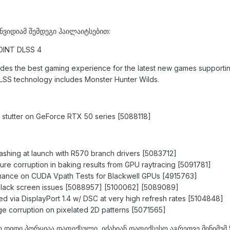
ნვიდიამ შემდეგი ჰაილაიტსებით:
OINT DLSS 4
des the best gaming experience for the latest new games support
DLSS technology includes Monster Hunter Wilds.
stutter on GeForce RTX 50 series [5088118]
shing at launch with R570 branch drivers [5083712]
re corruption in baking results from GPU raytracing [5091781]
ance on CUDA Vpath Tests for Blackwell GPUs [4915763]
black screen issues [5088957] [5100062] [5089089]
d via DisplayPort 1.4 w/ DSC at very high refresh rates [5104848]
age corruption on pixelated 2D patterns [5071565]
ო დიდი პორციაა დაფიქსული, იძახიან დაფიქსესო აგრეთვე მინიმუმ 