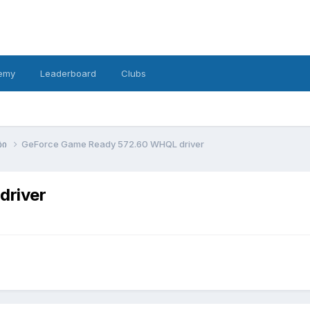
emy
Leaderboard
Clubs
ბი
GeForce Game Ready 572.60 WHQL driver
driver