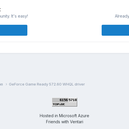
t
ity. It's easy!
Already
ბი
GeForce Game Ready 572.60 WHQL driver
Hosted in
Microsoft Azure
Friends with
Ventari