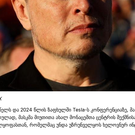
X
წელს
და
2024
წლის
ზაფხულში
Tesla-
ს
კონფერენციაზე
,
მა
ოულად
,
მასკმა
მიუთითა
ახალ
მონაცემთა
ცენტრის
შექმნის
ლყოფასთან
,
რომელ
მა
ც
უნდა
უზრუნველყოს
ხელოვნურ
ინ