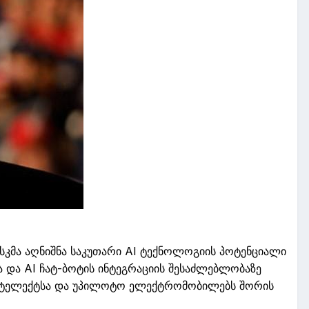
სკმა
აღნიშნა
საკუთარი
AI
ტექნოლოგიის
პოტენციალი
ა
და
AI
ჩ
ატ-
ბოტის
ინტეგრაციის
შესაძლებლობაზე
ტელექტსა
და
უპილოტო
ელექტრო
მობილებს
შორის