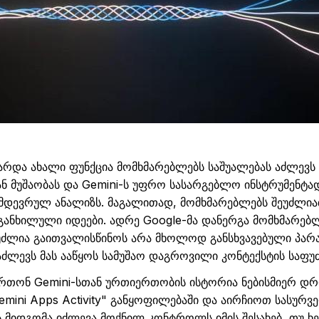
არდა
ახალი
ფუნქცია
მომხმარებლებს
საშუალებას
აძლევს
ან
მუშაობას
და
Gemini
-ს
უფრო
სასარგებლო
ინსტრუმენტა
იმდევრულ
ანალიზს
.
მაგალითად
,
მომხმარებლებს
შეუძლი
განხილული
იდეები
.
ადრე
Google-
მა
დანერგა
მომხმარებ
უძლია
გაითვალისწინოს
არა
მხოლოდ
განსხვავებული
პარ
აძლევს
მას
ააწყოს
სამუშაო
დაგროვილი
კონტექსტის
საფუ
ართონ
Gemini
-სთან
ურთიერთობის ისტორია ნებისმიერ დრ
emini
Apps
Activity
" განყოფილებაში და აირჩი
ო
თ სასურვ
ეს მიდგომა იძლევა მოქნილ კონტროლს იმის შესახებ, თუ 