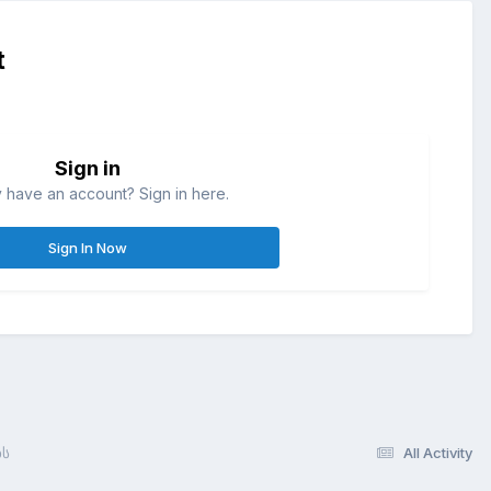
t
Sign in
 have an account? Sign in here.
Sign In Now
ბს
All Activity