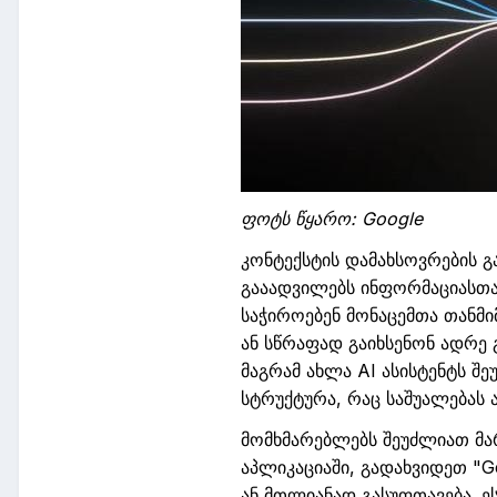
ფოტს წყარო:
Google
კონტექსტის
დამახსოვრების
გ
გააადვილებს
ინფორმაციასთ
საჭიროებენ
მონაცემთა
თანმ
ან
სწრაფად
გაიხსენონ
ადრე
მაგრამ
ახლა
AI
ასისტენტს
შე
სტრუქტურა
,
რაც
საშუალებას
მომხმარებლებს შეუძლიათ მ
აპლიკაციაში,
გადახვიდეთ
"
G
ან მთლიანად გასუფთავება. 