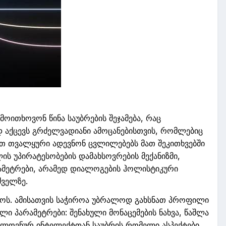
მოითხოვონ
წინა
საუბრების
შეჯამება
,
რაც
დ
აქცევს
გრძელვადიან
ი
ამოცანებ
ისთვის
,
რომლებიც
ათ
თვალყური
ადევნონ
ცვლილებებს
მათ
შეკითხვებში
ლის
უპირატესობების
დამახსოვრების
მექანიზმი
,
ამეტრები
,
არამედ
დიალოგების
ჰოლისტიკური
ძველზე
.
ოს. ამისათვის
საჭიროა
უბრალოდ
გახსნათ
პროფილი
ელი
პარამეტრები: შენახული მონაცემების ნახვა, წაშლა
ხელოვნურ ინტელექტ
თან საუბრის
რომელი ასპექტები