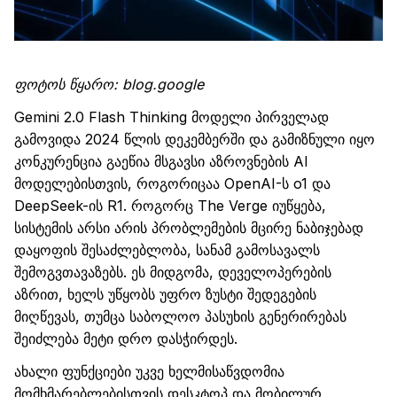
ფოტოს წყარო
:
blog.google
Gemini 2.0 Flash Thinking
მოდელი
პირველად
გამოვიდა
2024
წლის
დეკემბერში
და
გამიზნული
იყო
კონკურენცია
გაეწია
მსგავსი
აზროვნების
AI
მოდელებ
ისთვის
,
როგორიცაა
OpenAI
-ს
o1
და
DeepSeek
-ის
R1.
როგორც
The Verge
იუწყება
,
სისტემის
არსი
არის
პრობლემების
მცირე
ნაბიჯებად
დაყოფის
შესაძლებლობა
,
სანამ
გამოსავალს
შემოგვთავაზებს.
ეს
მიდგომა
,
დეველოპერების
აზრით
,
ხელს
უწყობს
უფრო
ზუსტი
შედეგების
მიღწევას
,
თუმცა
საბოლოო
პასუ
ხის გენერირებას
შეიძლება
მეტი
დრო
დასჭირდეს
.
ახალი ფუნქციები უკვე ხელმისაწვდომია
მომხმარებლებისთვის
დესკტოპ
და მობილურ