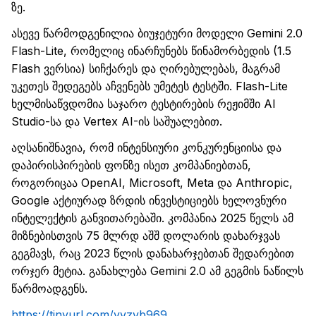
ზე.
ასევე წარმოდგენილია ბიუჯეტური მოდელი
Gemini
2.0
Flash-Lite
, რომელიც ინარჩუნებს წინამორბედის (1.5
Flash
ვერსია)
სიჩქარეს და ღირებულებას, მაგრამ
უკეთეს შედეგებს აჩვენებს უმეტეს ტესტში.
Flash-Lite
ხელმისაწვდომია საჯარო ტესტირების რეჟიმში AI
Studio
-სა და
Vertex
AI-ის საშუალებით.
აღსანიშნავია, რომ ინტენსიური კონკურენციისა და
დაპირისპირების ფონზე ისეთ კომპანიებთან,
როგორიცაა
OpenAI
, Microsoft,
Meta
და
Anthropic
,
Google
აქტიურად ზრდის ინვესტიციებს ხელოვნური
ინტელექტის განვითარებაში. კომპანია 2025 წელს ამ
მიზნებისთვის 75
მლრდ
აშშ
დოლარის დახარჯვას
გეგმავს, რაც 2023 წლის დანახარჯებ
თან შედარებით
ორჯერ მეტია
. განახლება
Gemini
2.0 ამ გეგმის ნაწილ
ს
წარმოადგენს
.
https://tinyurl.com/yvzvb969