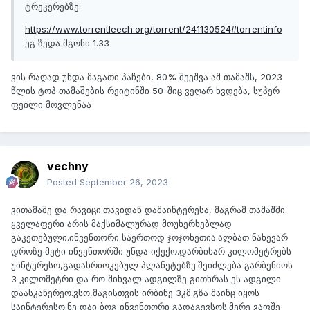
ტრეკერებზე:
https://www.torrentleech.org/torrent/241130524#torrentinfo
ეგ ზედა მგონი 1.33
ვის რაღად უნდა მაგათი პაჩები, 80% შეეშვა ამ თამაშს, 2023
წლის ტოპ თამაშების რეიტინში 50-შიც ვეღარ ხვდება, სუპერ
ფეილი მოვლენაა
vechny
Posted
September 26, 2023
ვითამაშე და რავიცი.თავიდან დამაინტერესა, მაგრამ თამაშში
ყველაფერი არის მაქსიმალურად მოუხერხებლად
გაკეთებული.ინვენთორი საერთოდ ჯოჯოხეთია.ალბათ ნახევარ
დროზე მეტი ინვენთორში უნდა იქექო.დარბიხარ კილომეტრებს
უინტერესო,გადახრიოკებულ პლანეტებზე.შეიძლება გარბენიოს
3 კილომეტრი და რო მიხვალ ადგილზე გითხრას ეს ადგილი
დაასკანერეო.ვსო,მაგისთვის ირბინე 3კმ.გზა მაინც იყოს
საინტერესო.ნე დაი ბოგ ინვენთორი გადაგევსოს.მერე ვაფშე