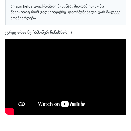
აი starfields ვფიქრობდი მესინჯა, მაგრამ ისეთები
წავიკითხე რომ გადავიფიქრე. დარწმუნებული ვარ მალევე
მომბეზრდება
ეგრეც არაა ნუ ჩამოწერ წინასწარ )))