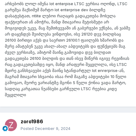
არსებობს ლოლ იმენა Iot enterpise LTSC ვერსია ოღონდ, LTSC
გარეშეა მაქსიმუმ მარტო Iot enterprise dev ბილდზე
დასატესტათ, ntlite ლუბოი რაღაცის გადაკეთება მოსულა
ფაქტიურათ ან ამოჭრა, მანდ მთავარია მეტისმეტი არ
მოგივიდეს უკვე, მაგ შემთხვევაში ან გაბერვები ექნება, ან ვაბშე
არ დაყენდეს შეიძლება ვინდოუსი, ისე 26120 დევ ბილდსაც
26100 ბირთვი აქვს და საერთო 26100.1 ფაილებს ხმარობს და
მერე ამატებენ უკვე ახალ-ახალ აპდეიტებს და ფუნქციებს მაგ
ძველ ვერსიაზე, ამიტომ მაინც გამოვიდა დევ ბილდათ
გადაკეთება 26100 ბილდის და თან ისევ მიწერს იგივე რევიზიას
რაც გადაკეთებამდე იყო, მანდ არაფერი შეცვლილა, ისე LTSC
მცირე განსხვავები აქვს მაინც სტანდარტულ Iot enrerprise-ან,
მაგრამ მთავარი სხვაობა ისაა რომ მაგაზე აპდეიტები 10 წელი
გამოვაო, მეორე ვარიანტზე მგონი 5 წელი ქონია ვადა მარტო,
სადღაც კარგათაა ნუანსები გარჩეული LTSC რეებია კიდე
შეცვლილი
zoro1986
Posted
December 9, 2024