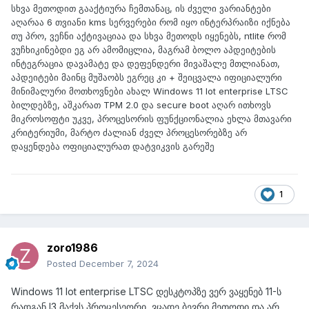
სხვა მეთოდით გააქტიურა ჩემთანაც, ის ძველი ვარიანტები
აღარაა 6 თვიანი kms სერვერები რომ იყო ინტერპრაიზი იქნება
თუ პრო, ვეჩნი აქტივაციაა და სხვა მეთოდს იყენებს, ntlite რომ
ვუჩხიკინებდი ეგ არ ამომიცლია, მაგრამ ბოლო აპდეიტების
ინტეგრაცია დავამატე და დეფენდერი მივაშალე მთლიანათ,
აპდეიტები მაინც მუშაობს ეგრეც კი + შეიცვალა იფიციალური
მინიმალური მოთხოვნები ახალ Windows 11 Iot enterprise LTSC
ბილდებზე, აშკარათ TPM 2.0 და secure boot აღარ ითხოვს
მიკროსოფტი უკვე, პროცესორის ფუნქციონალია ეხლა მთავარი
კრიტერიუმი, მარტო ძალიან ძველ პროცესორებზე არ
დაყენდება ოფიციალურათ დატვიკვის გარეშე
1
zoro1986
Posted
December 7, 2024
Windows 11 Iot enterprise LTSC დესკტოპზე ვერ ვაყენებ 11-ს
რადგან I3 მაქვს პროცესეორი, ვცადე ბევრი მეთოდი და არ