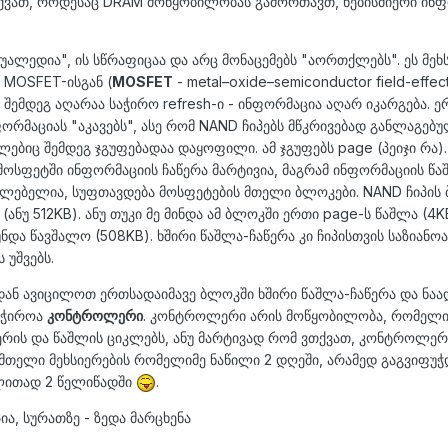
ვთქვათ, როდესაც DRAM მოწყობილობას გამორთავთ, ნებისმიერი ინფ
ალედია", ის სწრაფიცაა და არც მონაცემებს "აორთქლებს". ეს მეხ
რ
MOSFET
-ისგან (
MOSFET
- metal–oxide–semiconductor field-effec
ბის შემდეგ აღარაა საჭირო refresh-ი - ინფორმაცია აღარ იკარგება. 
რმაციას "აკავებს", ასე რომ NAND ჩიპებს მწკრივებად განლაგებ
ბიც შემდეგ ჯგუფებადაა დაყოფილი. ამ ჯგუფებს page (პეიჯი რა).
მოსფეტში ინფორმაციის ჩაწერა მარტივია, მაგრამ ინფორმაციის წა
უძლებელია, სუფთავდება მოსფეტების მთელი
ბლოკები
. NAND ჩიპის
(ანუ 512KB). ანუ თუკი მე მინდა ამ ბლოკში ერთი page-ს წაშლა (4K
 უნდა წავშალო (508KB).
ხშირი წაშლა-ჩაწერა კი ჩიპისთვის საზიანოა
 უშვებს.
იდან ავიცილოთ ერთსადაიმავე ბლოკში ხშირი წაშლა-ჩაწერა და ნა
საჭიროა
კონტროლერი
. კონტროლერი არის მოწყობილობა, რომელი
ერის და წაშლის ციკლებს, ანუ მარტივად რომ ვთქვათ, კონტროლერ
მთელი მეხსიერების რომელიმე ნაწილი 2 დღეში, არამედ გაგვიფუჭ
ალითად 2 წელიწადში
.
ა, სურათზე - ზედა მარცხენა