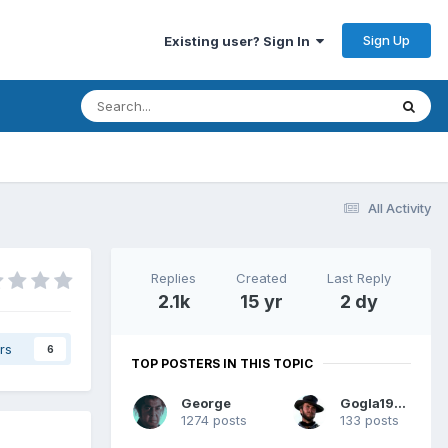
Sign Up
Existing user? Sign In
All Activity
Replies
Created
Last Reply
2.1k
15 yr
2 dy
rs
6
TOP POSTERS IN THIS TOPIC
George
Gogla1990
1274 posts
133 posts