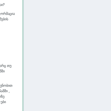
სი?
ნფორმაცია
მების
 არც თუ
მში
დენობით
ამში ,
რზე
-ები