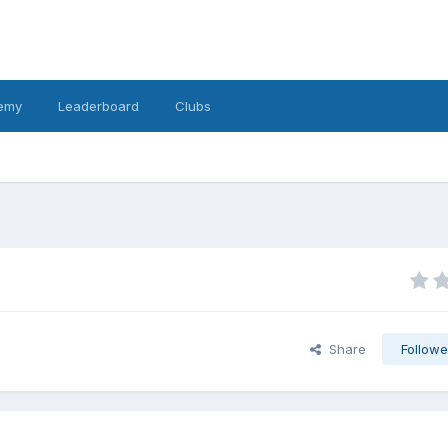
emy
Leaderboard
Clubs
Share
Followe