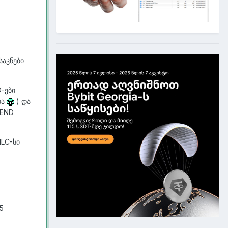
საკნები
-ები
ბა
) და
-END
MLC-სი
5