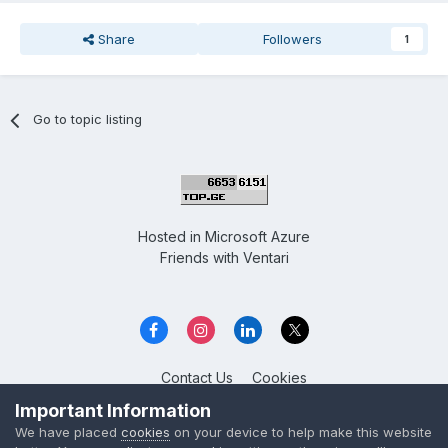
Share
Followers
1
Go to topic listing
Hosted in
Microsoft Azure
Friends with
Ventari
Contact Us
Cookies
Overclockers GE
Important Information
Powered by Invision Community
We have placed
cookies
on your device to help make this website