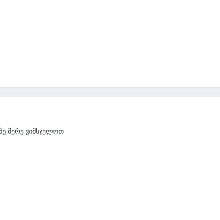
ნზე მერე ვიმსჯელოთ