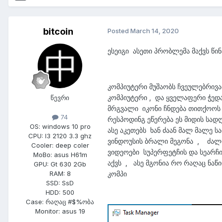
bitcoin
Posted
March 14, 2020
ესეიგი ასეთი პრობლემა მაქვს წ
კომპიუტერი მუშაობს ჩვეულებრივ
კომპიუტერი , და ყველაფერი ჭედა
წევრი
მრგვალი იკონი ჩნდება თითქოოს 
74
რესპოდინგ ეწერება ეს მიდის სადღ
OS:
windows 10 pro
ასე აკეთებს ხან ძაან მალ მალე ს
CPU:
I3 2120 3.3 ghz
ვინდოუსის ბრალი მეგონა , ძალია
Cooler:
deep coler
ვიდეოები სუპერფეტჩის და სეარჩის
MoBo:
asus H61m
აქვს , ასე მგონია რო რაღაც ნაწ
GPU:
Gt 630 2Gb
კომპი
RAM:
8
SSD:
SsD
HDD:
500
Case:
რაღაც #$%ობა
Monitor:
asus 19