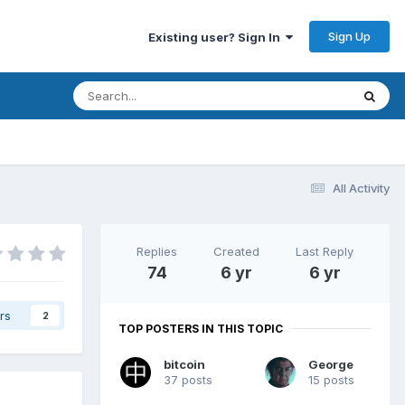
Sign Up
Existing user? Sign In
All Activity
Replies
Created
Last Reply
74
6 yr
6 yr
rs
2
TOP POSTERS IN THIS TOPIC
bitcoin
George
37 posts
15 posts