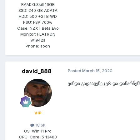
RAM:
G.Skill 16GB
SSD:
240 GB ADATA
HDD:
500 +2TB WD
PSU:
FSP 700w
Case:
NZXT Beta Evo
Monitor:
FLATRON
w1942s
Phone:
soon
david_888
Posted
March 15, 2020
ვინდი გადააყენე ჯერ და დანარჩე
VIP
18.6k
OS:
Win 11 Pro
CPU:
Core i5 13400