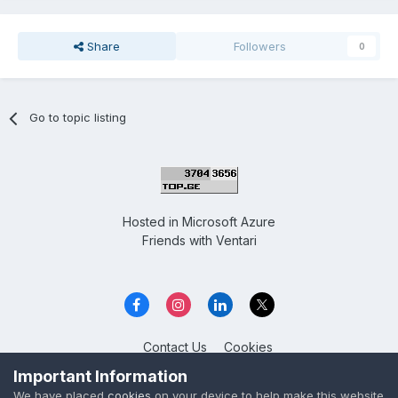
Share
Followers
0
Go to topic listing
Hosted in
Microsoft Azure
Friends with
Ventari
Contact Us
Cookies
Overclockers GE
Important Information
Powered by Invision Community
We have placed
cookies
on your device to help make this website