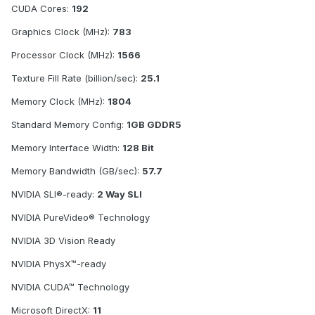
CUDA Cores:
192
Graphics Clock (MHz):
783
Processor Clock (MHz):
1566
Texture Fill Rate (billion/sec):
25.1
Memory Clock (MHz):
1804
Standard Memory Config:
1GB GDDR5
Memory Interface Width:
128 Bit
Memory Bandwidth (GB/sec):
57.7
NVIDIA SLI®-ready:
2 Way SLI
NVIDIA PureVideo® Technology
NVIDIA 3D Vision Ready
NVIDIA PhysX™-ready
NVIDIA CUDA™ Technology
Microsoft DirectX:
11