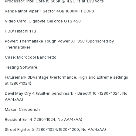
Processor: Intel Core i5 665K @ 4.2GHz at 1.38 volts
Ram: Patriot Viper II Sector 4GB 1600MHz DDR3
Video Card: Gigabyte GeForce GTS 450
HDD: Hitachi 1TB
Power: Thermaltake Tough Power XT 850 (Sponsored by
Thermaltake)
Case: Microcool Banchetto
Testing Software:
Futuremark 3DVantage (Performance, High and Extreme settings
at 1280x1024)
Devil May Cry 4 (Built-in benchmark - DirectX 10 -1280x1024, No
AA/4xAA)
Maxon Cinebench
Resident Evil 4 (1280x1024, No AA/4xAA)
Street Fighter 5 (1280x1024/1920x1200, No AA/4xAA)