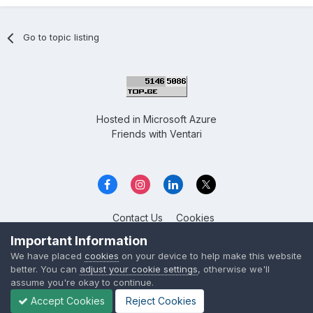
Go to topic listing
Hosted in
Microsoft Azure
Friends with
Ventari
Contact Us
Cookies
Overclockers GE
Important Information
Powered by Invision Community
We have placed
cookies
on your device to help make this website
better. You can
adjust your cookie settings
, otherwise we'll
assume you're okay to continue.
Accept Cookies
Reject Cookies