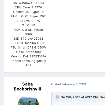
OS:
Windows 11 LTSC
CPU:
Core i7 4770
Cooler:
CM Hyper T4
MoBo:
Gi G1 Sniper Z97
GPU:
EVGA FTW
GTX1080
RAM:
Corsair V16GB
1866
SSD:
870 evo 250GB
HDD:
F3+toshiba 1+1TB
PSU:
Smart DPS G 650W
Case:
Antec 900
Monitor:
Dell S2721DGFA
Phone:
Samsung galaxy
A52
Saba
Posted
February 8, 2019
Bochorishvili
On 2/8/2019 at 4:37 PM,
Ge