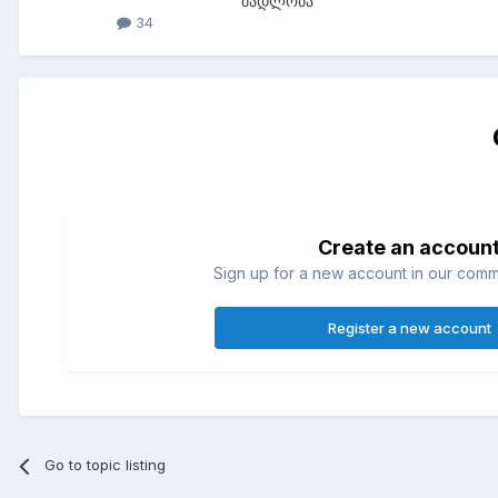
მადლობა
34
Create an accoun
Sign up for a new account in our commun
Register a new account
Go to topic listing