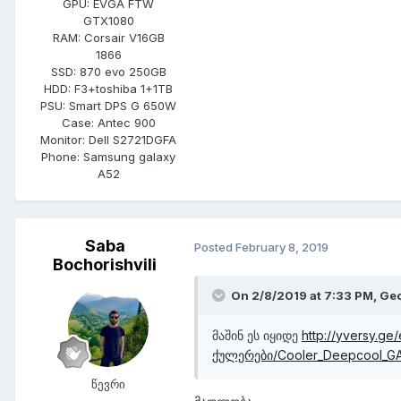
GPU:
EVGA FTW
GTX1080
RAM:
Corsair V16GB
1866
SSD:
870 evo 250GB
HDD:
F3+toshiba 1+1TB
PSU:
Smart DPS G 650W
Case:
Antec 900
Monitor:
Dell S2721DGFA
Phone:
Samsung galaxy
A52
Saba
Posted
February 8, 2019
Bochorishvili
On 2/8/2019 at 7:33 PM,
Ge
მაშინ ეს იყიდე
http://yversy.g
ქულერები/Cooler_Deepcool_GA
წევრი