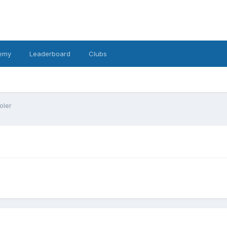
emy
Leaderboard
Clubs
oler