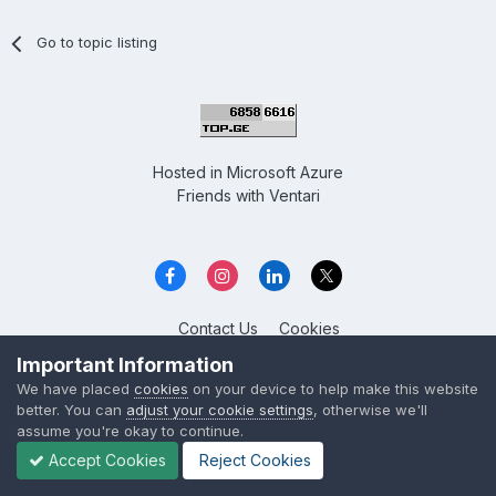
Go to topic listing
Hosted in
Microsoft Azure
Friends with
Ventari
Contact Us
Cookies
Overclockers GE
Important Information
Powered by Invision Community
We have placed
cookies
on your device to help make this website
better. You can
adjust your cookie settings
, otherwise we'll
assume you're okay to continue.
Accept Cookies
Reject Cookies