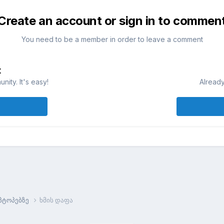
Create an account or sign in to commen
You need to be a member in order to leave a comment
t
ity. It's easy!
Already
პტოპებზე
ხმის დაფა