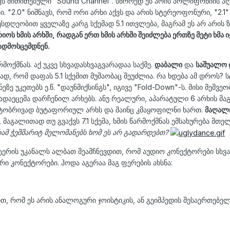
აქვს მითითებული "Sound Channel". სწორედ ეს არის პოლიფონიის ა
. "2.0" ნიშნავს, რომ ორი არხი აქვს და არის სტერეოფონური, "2.1
სდღეობით ყველაზე კარგ სქემად 5.1 ითვლება, მაგრამ ეს არ არის ზღ
რიოს ხმის არხში, რადგან ერთ ხმის არხში შეიძლება ერთზე მეტი ხმა
ადმოსცემდნენ.
რმოქმნას. აქ უკვე სხვადასხვაგვარადაა საქმე.
დაბალი
და
საშუალო 
ად, რომ დაფას 5.1 სქემით მუშაობაც შეუძლია. რა ხდება ამ დროს?
ეზე უკეთებს ე.წ. "დაუნმიქსინგს", იგივე "Fold-Down"-ს. მისი მეშ
ადაეცემა დარჩენილ არხებს. ანუ რეალური, აპარატული 6 არხის მაგ
ტობრივად ბუტაფორიულ არხს და მაინც კმაყოფილნი ხართ.
მაღალი
მაგალითად თუ გვაქვს 7.1 სქემა, ხმის წარმოქმნას ემსახურება მთელ
ამ ჭეშმარიტ მელომანებს ხომ ეს არ გადარდებთ?
ტერის უკანალს ალბათ შეამჩნევდით, რომ აუდიო კონექტორები სხვად
რი კონექტორები. ჰოდა აგერაა მაგ ფერების ახსნა:
თ, რომ ეს არის ანალოგური ჯოისტიკის, ან გეიმპედის შესაერთებელ