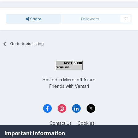
Share
Followers
0
Go to topic listing
Hosted in
Microsoft Azure
Friends with
Ventari
Contact Us
Cookies
Overclockers GE
Important Information
Powered by Invision Community