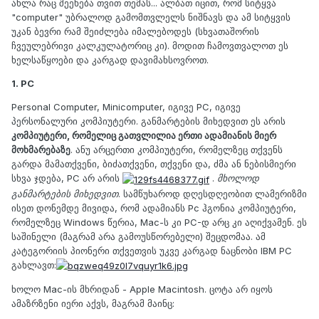
ახლა რაც შეეხება თვით თემას... ალბათ იცით, რომ სიტყვა
"computer" უბრალოდ გამომთვლელს ნიშნავს და ამ სიტყვის
უკან ბევრი რამ შეიძლება იმალებოდეს (სხვათაშორის
ჩვეულებრივი კალკულატორიც კი). მოდით ჩამოვთვალოთ ეს
ხელსაწყოები და კარგად დავიმახსოვროთ.
1. PC
Personal Computer, Minicomputer, იგივე PC, იგივე
პერსონალური კომპიუტერი. განმარტების მიხედვით ეს არის
კომპიუტერი, რომელიც გათვლილია ერთი ადამიანის მიერ
მოხმარებაზე
. ანუ არცერთი კომპიუტერი, რომელზეც თქვენს
გარდა მამათქვენი, ბიძათქვენი, თქვენი და, ძმა ან ნებისმიერი
სხვა ჯდება, PC არ არის
.
მხოლოდ
განმარტების მიხედვით
. სამწუხაროდ დღესდღეობით ლამერიზმი
ისეთ დონემდე მივიდა, რომ ადამიანს Pc ჰგონია კომპიუტერი,
რომელზეც Windows წერია, Mac-ს კი PC-დ არც კი აღიქვამენ. ეს
საშინელი (მაგრამ არა გამოუსწორებელი) შეცდომაა. ამ
კატეგორიის პიონერი თქვეთვის უკვე კარგად ნაცნობი IBM PC
გახლავთ:
ხოლო Mac-ის მხრიდან - Apple Macintosh. ცოტა არ იყოს
ამაზრზენი იერი აქვს, მაგრამ მაინც: