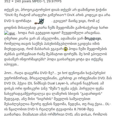
352 × 240 pixels MPEG-1, 29.97FPS
თქვენ ეი, პროვოკატორებო! დიახ თქვენ! არ დამიწყოთ ჭიჭინი
"DivX-ზე რატომ არაფერი გიწერიაო"! DivX არის კოდეკი და არა
DVD-ს ფორმატი
. გეიგეთ? მაინც ვიცი, რომ აქ
ცოდნის მისაღებად კიარა ჩემს შეცდომაში გამოსაჭერად ხართ
. ხოდა რას გეტყვით იცით? შეუცდომელი არავინაა.
ღმერთი კიარა ვარ ან ანგელოზი, ადამიანი ვარ
მოკვდავი
,
რომელიც თავის საქმეს პასუხისმგებლობით ეკიდება იმის
მიუხედავად, რომ მასხარას ვგავარ
ჰოდა ჩემი შეცდომების
ძებნას გირჩევნიათ რამე შეჰმატოთ ფორუმს. მე ხომ ვპოულობ
დასაწერ ინფორმაციებს? ჰოდა გაისარჯეთ ცოტა და თქვენც
იპოვეთ...
ჰოო... რაღა დაგვრჩა DVD-ზე?... უი ხო! ფენოვანი ხაჭაპურები!
უფროსწორად, მრავალფენიანი, კერძოდ კი ორფენიანი DVD. მას
DVD DL ჰქვია (DL ნიშნავს Dual Layer-ს, არავინ ჩაგჭრათ). ამ
დისკს ორი ფიზიკური (ანუ "მუშა") ფენა აქვს. პირველი ფენა
ნახევრადგამჭვირვალეა და ლაზერის სხივის "გადართვის"
შედეგად, ანუ მისი "სიგრძის" შეცვლის საშუალებით
შესაძლებელია მეორე ფენის წვდომა, წვდენა, თუ რაც ქვია... DL-
ის წყალობით DVD-ს რეალური ტევადობა 8.76GB-მდე
გაიზარდა. მიუმატეთ ამას ორმხრივი DVD, ანუ დისკი, რომლის