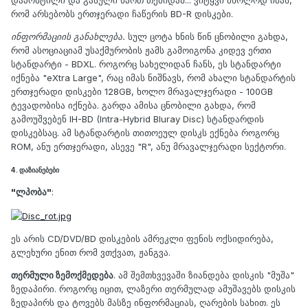
დაპოსტილი და გასული ხართ თემიდან... ვიტყვი მხოლოდ იმას,
რომ არსებობს ერთჯერადი ჩაწერის BD-R დისკები.
ინფორმაციის განახლება.
სულ ცოტა ხნის წინ ცნობილი გახდა,
რომ ასოციაციამ უსაქმურობის ჟამს გამოიგონა კიდევ ერთი
სტანდარტი - BDXL. როგორც სახელიდან ჩანს, ეს სტანდარტი
იქნება "eXtra Large", რაც იმას ნიშნავს, რომ ახალი სტანდარტის
ერთჯერადი დისკები 128GB, ხოლო მრავალჯერადი - 100GB
ტევადობისა იქნება. გარდა ამისა ცნობილი გახდა, რომ
გამოუშვებენ IH-BD (Intra-Hybrid Bluray Disc) სტანდარდის
დისკებსაც. ამ სტანდარტის თითოეულ დისკს ექნება როგორც
ROM, ანუ ერთჯერადი, ასევე "R", ანუ მრავალჯერადი სექტორი.
4. დაზიანებები
"ლპობა"
:
ეს არის CD/DVD/BD დისკების ამრეკლი ფენის ოქსიდირება,
გლეხური ენით რომ ვთქვათ, ჟანგვა.
თერმული ზემოქმედება
. ამ შემთხვევაში ზიანდება დისკის "მუშა"
ზედაპირი. როგორც იცით, ლაზერი თერმულად ამუშავებს დისკის
ზედაპირს და ტოვებს მასზე ინფორმაციას, ღარების სახით. ეს