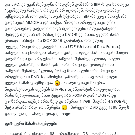
და JVC. ეს უკანასკნელნი მიადგნენ კომპანია IBM-ს და სთხოვეს
"გვიშველე რამეო", რადგან არ იცოდნენ, რომელი ფორმატი
იქნებოდა ახალი დისკისთვის უმჯობესი. IBM-მა კეფა მოიფხანა,
გადახედა MMCD-ს და სთქვა: "მოდით ორივე დისკი ერთ
გამოგონებად ვაქციოთო" და მცირეოდენი ძალდატანების
შემდეგ შეიქმნა ის, რასაც ჩვენ DVD-ს ვეძახით. ყველა მამამ
ერთად მიანიჭა მას ISO-13346 ფორმატი, რომელიც
ჩვეულებრივი მოკვდავებისთვის UDF (Universal Disc Format)
სახელითაა ცნობილი. ახალმა დისკმა ფილიპს/სონისგან მიიღო
ცალმხრივი და ორფენიანი ჩაწერის შესაძლებლობა, ხოლო
ყველა დანარჩენი მამისგან - ორმხრივი და ერთფენიანი
ჩაწერის შესაძლებლობა, რამაც მომავალში ორმხრივი და
ორფენოვანი DVD-ს გამოჩენა გამოიწვია... ასე რომ შვილი
ყველა მამას დაემსგავსა
. ახალი დისკი ჩაწერა/
წაკითხვისთვის იყენებს EFMPlus სტანდარტის მოდულაციას,
რისი წყალობითაც მისი ტევადობა 700MB-დან 4.7GB-მდე
გაიზარდა... თუმცა არა, ზედ კი აწერია 4.7GB, მაგრამ 4.38GB-ზე
მეტი არანაირად არ იწერება
. პირველი DVD უკვე 1995 წელს
გამოვიდა და ახალი ერაც დაიწყო.
ფიზიკური მახასიათებლები:
ტევადობების ცხრილი. SS - ერთმხრივი, DS - ორმხრივი, SL -