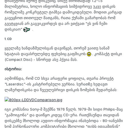
დიამეტრის მქონე დისკებიც. სისქე ძირითადად 1.2-1.5
მილიმეტრია, ხოლო ინფორმაციის სიმჭიდროვე უკვე დისკის
რომელიმე კონკრეტულ ტიპზეა დამოკიდებული. მოდით კარგად
გავეცნოთ თითოეულ მათგანს, რათა ქუჩაში გამარჯობას რომ
გვეტყვიან არ გაგვიკვირდეს და არ ვთქვათ "ეს ვინ ჩემი
დისკიაო"
.
1. CD
ყველაზე ხანდაზმულისგან დავიწყებ, თორემ ვაითუ სანამ
სტატიას დავასრულებდე ფეხებიც გაფშიკოს
. კომპაქტ დისკი
(Compact Disc) - სწორედ ასე ჰქვია მას.
ისტორია:
აღმოჩნდა, რომ CD სხვა არაფერი ყოფილა, თუარა პროექტ
"Laserdisc"-ის კასტრირებული ვერსია. სურათზე ხედავთ
ლაზერდისკისა და ჩვეულებრივი დისკის ზომების შედარებას:
იგი კომპანია Sony-მ შექმნა 1976 წელს. 1979-ში სიდი Philips-მაც
"გამოიგონა" და დაიწყო კიდეც CD-ერა. რათქმაუნდა თავიდან
დისკებზე მხოლოდ აუდიო-ინფორმაცია ინახებოდა - 80-იანებში
ხომ პერსონალური კომპიუტერები მხოლოდ "ფეხს იდგამდნენ"