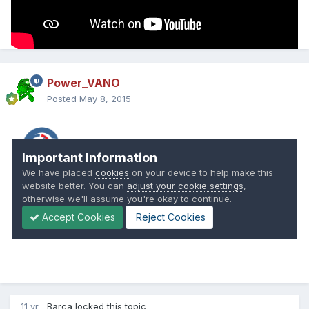
Power_VANO
Posted
May 8, 2015
11 yr
Barca
locked this topic