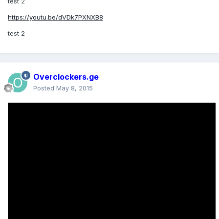
test 2
https://youtu.be/dVDk7PXNXB8
test 2
Overclockers.ge
Posted
May 8, 2015