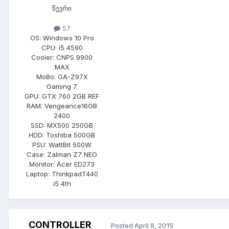
წევრი
57
OS:
Windows 10 Pro
CPU:
i5 4590
Cooler:
CNPS 9900
MAX
MoBo:
GA-Z97X
Gaming 7
GPU:
GTX 760 2GB REF
RAM:
Vengeance16GB
2400
SSD:
MX500 250GB
HDD:
Toshiba 500GB
PSU:
WattBit 500W
Case:
Zalman Z7 NEO
Monitor:
Acer ED273
Laptop:
ThinkpadT440
i5 4th
CONTROLLER
Posted
April 8, 2015