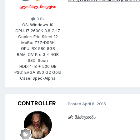
გლობალ-მოდერი
9.8k
OS:
Windows 10
CPU:
I7 2600K 3.8 GHZ
Cooler:
Frio Silent 12
MoBo:
Z77-DS3H
GPU:
RX 580 8GB
RAM:
CV Pro 3 x 4GB
SSD:
Soon
HDD:
1TB + 500 GB
PSU:
EVGA 850 G2 Gold
Case:
Spec-Alpha
CONTROLLER
Posted
April 6, 2015
არ მპასუხობს