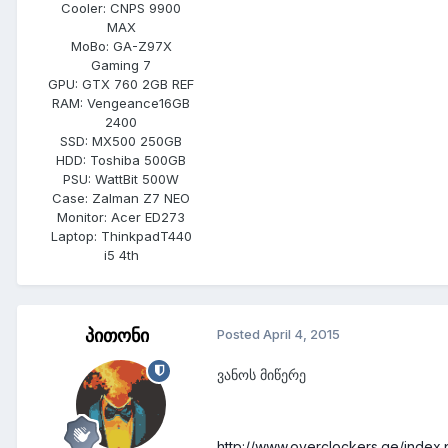
Cooler:
CNPS 9900
MAX
MoBo:
GA-Z97X
Gaming 7
GPU:
GTX 760 2GB REF
RAM:
Vengeance16GB
2400
SSD:
MX500 250GB
HDD:
Toshiba 500GB
PSU:
WattBit 500W
Case:
Zalman Z7 NEO
Monitor:
Acer ED273
Laptop:
ThinkpadT440
i5 4th
პითონი
Posted
April 4, 2015
ვანოს მიწერე
http://www.overclockers.ge/index