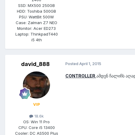
SSD:
MX500 250GB
HDD:
Toshiba 500GB
PSU:
WattBit 500W
Case:
Zalman Z7 NEO
Monitor:
Acer ED273
Laptop:
ThinkpadT440
i5 4th
david_888
Posted
April 1, 2015
CONTROLLER
,ამდენ ჩალიჩს აღ
VIP
18.6k
OS:
Win 11 Pro
CPU:
Core i5 13400
Cooler:
DC AS500 Plus