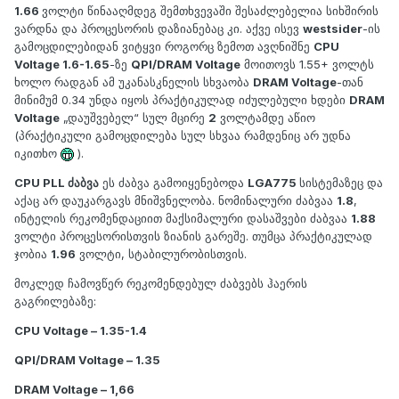
1.66
ვოლტი წინააღმდეგ შემთხვევაში შესაძლებელია სიხშირის
ვარდნა და პროცესორის დაზიანებაც კი. აქვე ისევ
westsider
-ის
გამოცდილებიდან ვიტყვი როგორც ზემოთ ავღნიშნე
CPU
Voltage 1.6-1.65
-ზე
QPI/DRAM Voltage
მოითოვს 1.55+ ვოლტს
ხოლო რადგან ამ უკანასკნელის სხვაობა
DRAM Voltage
-თან
მინიმუმ 0.34 უნდა იყოს პრაქტიკულად იძულებული ხდები
DRAM
Voltage
„დაუშვებელ“ სულ მცირე
2
ვოლტამდე აწიო
(პრაქტიკული გამოცდილება სულ სხვაა რამდენიც არ უდნა
იკითხო
).
CPU PLL ძაბვა
ეს ძაბვა გამოიყენებოდა
LGA775
სისტემაზეც და
აქაც არ დაუკარგავს მნიშვნელობა. ნომინალური ძაბვაა
1.8
,
ინტელის რეკომენდაციით მაქსიმალური დასაშვები ძაბვაა
1.88
ვოლტი პროცესორისთვის ზიანის გარეშე. თუმცა პრაქტიკულად
ჯობია
1.96
ვოლტი, სტაბილურობისთვის.
მოკლედ ჩამოვწერ რეკომენდებულ ძაბვებს ჰაერის
გაგრილებაზე:
CPU Voltage – 1.35-1.4
QPI/DRAM Voltage – 1.35
DRAM Voltage – 1,66