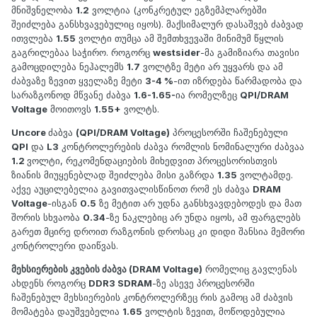
მნიშვნელობა
1.2
ვოლტია (კონკრეტულ ეგზემპლარებში
შეიძლება განსხვავებულიც იყოს). მაქსიმალურ დასაშვებ ძაბვად
ითვლება
1.55
ვოლტი თუმცა ამ შემთხვევაში მინიმუმ წყლის
გაგრილებაა საჭირო. როგორც
westsider
-მა გამიზიარა თავისი
გამოცდილება ნეჰალემს
1.7
ვოლტზე მეტი არ უყვარს და ამ
ძაბვაზე ზევით ყველაზე მეტი
3-4 %
-ით იზრდება წარმადობა და
სარაზგონოდ მწვანე ძაბვა
1.6-1.65-
ია რომელზეც
QPI/DRAM
Voltage
მოითოვს
1.55+
ვოლტს.
Uncore
ძაბვა
(QPI/DRAM Voltage)
პროცესორში ჩაშენებული
QPI
და
L3
კონტროლერების ძაბვა რომლის ნომინალური ძაბვაა
1.2
ვოლტი, რეკომენდაციების მიხედვით პროცესორისთვის
ზიანის მიუყენებლად შეიძლება მისი გაზრდა
1.35
ვოლტამდე.
აქვე აუცილებელია გავითვალისწინოთ რომ ეს ძაბვა
DRAM
Voltage
-ისგან
0.5
ზე მეტით არ უდნა განსხვავდებოდეს და მათ
შორის სხვაობა
0.34
-ზე ნაკლებიც არ უნდა იყოს, ამ ფარგლებს
გარეთ მცირე დროით რაზგონის დროსაც კი დიდი შანსია მემორი
კონტროლერი დაიწვას.
მეხსიერების კვების ძაბვა (DRAM Voltage)
რომელიც გავლენას
ახდენს როგორც
DDR3 SDRAM
-ზე ასევე პროცესორში
ჩაშენებულ მეხსიერების კონტროლერზეც რის გამოც ამ ძაბვის
მომატება დაუშვებელია
1.65
ვოლტის ზევით, მოწოდებულია