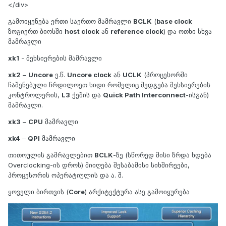
</div>
გამოიყენება ერთი საერთო მამრავლი
BCLK
(
base clock
ზოგიერთ ბიოსში
host clock
ან
reference clock
) და ოთხი სხვა
მამრავლი
xk1
- მეხსიერების მამრავლი
xk2
–
Uncore
ე.წ.
Uncore clock
ან
UCLK
(პროცესორში
ჩაშენებული ჩრდილოეთ ხიდი რომელიც შედგება მეხსიერების
კონტროლერის,
L3
ქეშის და
Quick Path Interconnect
-ისგან)
მამრავლი.
xk3
–
CPU
მამრავლი
xk4
–
QPI
მამრავლი
თითოულის გამრავლებით
BCLK
-ზე (სწორედ მისი ზრდა ხდება
Overclocking-ის დროს) მიიღება შესაბამისი სიხშირეები,
პროცესორის ოპერატიულის და ა. შ.
ყოველი ბირთვის (
Core
) არქიტექტურა ასე გამოიყურება