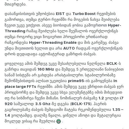
მთავრდება.
დასაწყისისთვის უმჯობესია
EIST
და
Turbo Boost
რეჟიმების
გამორთვა, თუმცა ტურბო რეჟიმში რა მოგების ნახვა შეიძლება
ზევით უკვე ვთქვით. ასევე ბიოსიდან ჯობია გამოვრთოთ
Hyper-
Threading
რამაც შეიძლება ხელი შეუშალოს ოვერქლოქინგს
თუმცა როგორც ვიცი ზოგიერთი პროცესორი ერთნაირად
რაზგონდება
Hyper-Threading Enable
და მის გარეშეც. ძაბვა
უნდა მიეთითოს ხელით და არა
AUTO
რადგან ოვერქლოქინგის
დროს დედადაფა ავტომატურად გაზრდის ძაბვას.
ყოველივე ამის შემდეგ უკვე შესაძლებელია ნელნელა
BCLK
-ს
გაზრდა თავიდან
160 MHz
და შემდეგ 5 ერთეულიანი ნაბიჯებით
სანამ სისტემა არ გახდება არასტაბილური. სტაბილურობაზე
შემოწმებისთვის ალბათ უკეთესია
prime95
-ის გამოყენება
In
place large FFTs
რეჟიმში. ამის შემდეგ უკვე ვზრდით ძაბვას ჯერ
პროცესორზე და შემდეგ უკვე სხვა ელემენტებზე იმის მიხედვით
თუ რა სიხშირეა ჩვენი მიზანი. ნომინალურ ძაბვაზე
1.2
ვოლტი
i7
920
საშუალოდ
3.5 Ghz
-ზე დგება (
BCLK-175
). ჰაერის
გაგრილებაზე ძაბვის შემდგომი მატება რეკომენდებულია
1.35 –
1.4
ვოლტამდე. დალშე წყალი, ყინული აზოტი და მეტალურგია
მოკლედ ვისაც რა შეუძლია
.