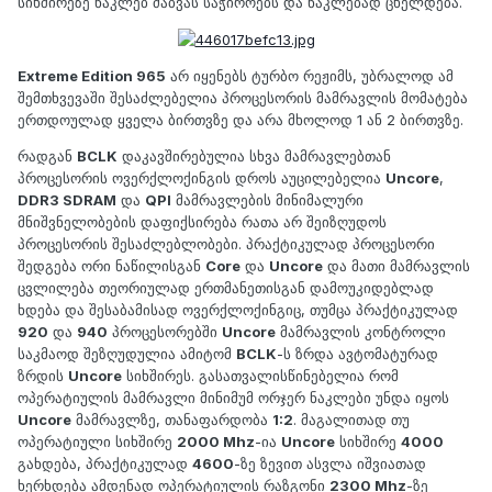
სიხშირეზე ნაკლებ ძაბვას საჭიროებს და ნაკლებად ცხელდება.
Extreme Edition 965
არ იყენებს ტურბო რეჟიმს, უბრალოდ ამ
შემთხვევაში შესაძლებელია პროცესორის მამრავლის მომატება
ერთდოულად ყველა ბირთვზე და არა მხოლოდ 1 ან 2 ბირთვზე.
რადგან
BCLK
დაკავშირებულია სხვა მამრავლებთან
პროცესორის ოვერქლოქინგის დროს აუცილებელია
Uncore
,
DDR3 SDRAM
და
QPI
მამრავლების მინიმალური
მნიშვნელობების დაფიქსირება რათა არ შეიზღუდოს
პროცესორის შესაძლებლობები. პრაქტიკულად პროცესორი
შედგება ორი ნაწილისგან
Core
და
Uncore
და მათი მამრავლის
ცვლილება თეორიულად ერთმანეთისგან დამოუკიდებლად
ხდება და შესაბამისად ოვერქლოქინგიც, თუმცა პრაქტიკულად
920
და
940
პროცესორებში
Uncore
მამრავლის კონტროლი
საკმაოდ შეზღუდულია ამიტომ
BCLK
-ს ზრდა ავტომატურად
ზრდის
Uncore
სიხშირეს. გასათვალისწინებელია რომ
ოპერატიულის მამრავლი მინიმუმ ორჯერ ნაკლები უნდა იყოს
Uncore
მამრავლზე, თანაფარდობა
1:2
. მაგალითად თუ
ოპერატიული სიხშირე
2000 Mhz
-ია
Uncore
სიხშირე
4000
გახდება, პრაქტიკულად
4600
-ზე ზევით ასვლა იშვიათად
ხერხდება ამდენად ოპერატიულის რაზგონი
2300 Mhz
-ზე