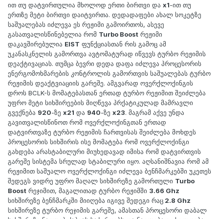
ით თუ დატვირთულია მხოლოდ ერთი ბირთვი და
x1
-ით თუ
ერთზე მეტი ბირთვი დაიტვირთა. დედადაფები ახალ სოკეტზე
საშუალებას იძლევა ეს რეჟიმი გამოირთოს, ასევე
გასათვალისწინებელია რომ
Turbo Boost
რეჟიმი
დაკავშირებულია
EIST
ფუნქციასთან რის გამოც ამ
უკანასკნელის გამორთვა ავტომატურად იწვევს ტურბო რეჟიმის
დეაქტივაციას. თუმცა ბევრი დედა დაფა იძლევა პროცესორის
ენერგომოხმარების კონტროლის გამორთვის საშუალებას ტურბო
რეჟიმის დეაქტვიაციის გარეშე. ამგვარად ოვერქლოქინგის
დროს BCLK-ს მომატებასთან ერთად ტურბო რეჟიმით შეიძლება
უფრო მეტი სიხშირეების მიღწევა პრქატიკულად მამრავლი
გვექნება
920
-ზე
x21
და
940
-ზე
x23
. მაგრამ აქვე უნდა
გავითვალისწინოთ რომ ოვერქლოქინგთან ერთად
დატვირთვაზე ტურბო რეჟიმის ჩართვისას შეიძლება მოხდეს
პროცესორის სიხშირის ისე მომატება რომ ოვერქლოქინგი
გახდება არასტაბილური მიუხედავად იმისა რომ დატვირთვის
გარეშე სისტემა სრულად სტაბილური იყო. აღსანიშნავია რომ ამ
რეჟიმით საშუალო ოვერქლოქინგი იძლევა ბენჩმარკებში უკეთეს
შედეგს ვიდრე უფრო მაღალ სიხშირეზე გამორთული
Turbo
Boost
რეჯიმით, მაგალითად ტურბო რეჟიმში
3.66 Ghz
სიხშირეზე ბენჩმარკში მიიღება იგივე შედეგი რაც
2.8 Ghz
სიხშირეზე ტურბო რეჯიმის გარეშე, ამასთან პროცესორი დაბალ