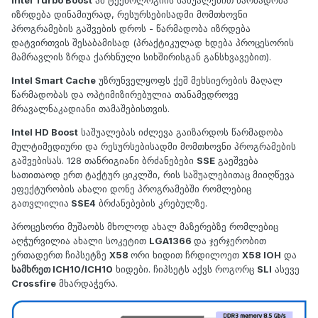
იზრდება დინამიურად, რესურსებისადმი მომთხოვნი
პროგრამების გაშვების დროს - წარმადობა იზრდება
დატვირთვის შესაბამისად (პრაქტიკულად ხდება პროცესორის
მამრავლის ზრდა ქარხნული სიხშირისგან განსხვავებით).
Intel Smart Cache
უზრუნველყოფს ქეშ მეხსიერების მაღალ
წარმადობას და ოპტიმიზირებულია თანამედროვე
მრავალნაკადიანი თამაშებისთვის.
Intel HD Boost
საშუალებას იძლევა გაიზარდოს წარმადობა
მულტიმედიური და რესურსებისადმი მომთხოვნი პროგრამების
გაშვებისას. 128 თანრიგიანი ბრძანებები
SSE
გაეშვება
სათითაოდ ერთ ტაქტურ ციკლში, რის საშუალებითაც მიიღწევა
ეფექტურობის ახალი დონე პროგრამებში რომლებიც
გათვლილია
SSE4
ბრძანებების კრებულზე.
პროცესორი მუშაობს მხოლოდ ახალ მაზერებზე რომლებიც
აღჭურვილია ახალი სოკეტით
LGA1366
და ჯერჯერობით
ერთადერთ ჩიპსეტზე
X58
ორი ხიდით ჩრდილოეთ
X58 IOH
და
სამხრეთ ICH10/ICH10
ხიდები. ჩიპსეტს აქვს როგორც
SLI
ასევე
Crossfire
მხარდაჭერა.