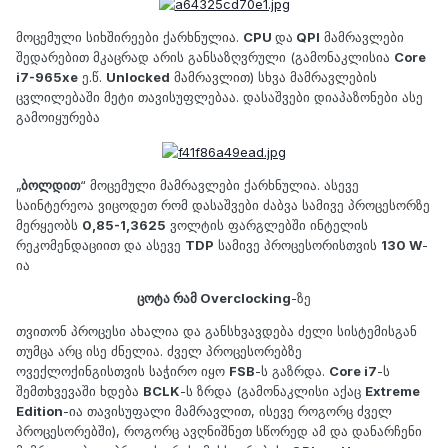
მოცემული სიხშირეები ქარხნულია.
CPU
და
QPI
მამრავლები
შედარებით მკაცრად არის განსაზღვრული (გამონაკლისია
Core
i7-965xe
ე.წ.
Unlocked
მამრავლით) სხვა მამრავლების
ცვლილებაში მეტი თავისუფლებაა. დასაშვები დიაპაზონები ასე
გამოიყურება
„
ბოლდით
“ მოცემული მამრავლები ქარხნულია. ასევე
საინტერეოა ვიცოდეთ რომ დასაშვები ძაბვა სამივე პროცესორზე
მერყეობს
0,85-1,3625
ვოლტის ფარგლებში ინტელის
რეკომენდაციით და ასევე
TDP
სამივე პროცესორისთვის
130 W
-
ია
ცოტა რამ Overclocking
-ზე
თვითონ პროცესი ახალია და განსხვავდება ძელი სისტემისგან
თუმცა არც ისე ძნელია. ძველ პროცესორებზე
ოვექლოქინგისთვის საჭირო იყო
FSB
-ს გაზრდა.
Core i7
-ს
შემთხვევაში ხდება
BCLK
-ს ზრდა (გამონაკლისი აქაც
Extreme
Edition
-ია თავისუფალი მამრავლით, ისევე როგორც ძველ
პროცესორებში), როგორც ავღნიშნეთ სწორედ ამ და დანარჩენი