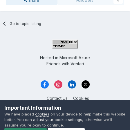
Share
Followers
0
Go to topic listing
Hosted in
Microsoft Azure
Friends with
Ventari
Contact Us
Cookies
Overclockers GE
Important Information
Powered by Invision Community
We have placed
cookies
on your device to help make this website
better. You can
adjust your cookie settings
, otherwise we'll
assume you're okay to continue.