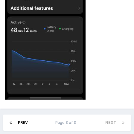
PREV
Page 3 of 3
NEXT