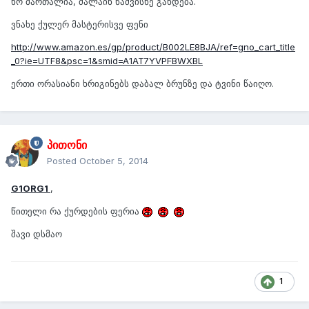
ხო მართალია, ძალაინ ნაძვისხე გახდება.
ვნახე ქულერ მასტერისვე ფენი
http://www.amazon.es/gp/product/B002LE8BJA/ref=gno_cart_title
_0?ie=UTF8&psc=1&smid=A1AT7YVPFBWXBL
ერთი ორასიანი ხრიგინებს დაბალ ბრუნზე და ტვინი წაიღო.
პითონი
Posted
October 5, 2014
G1ORG1
,
წითელი რა ქურდების ფერია
შავი დსმაო
1