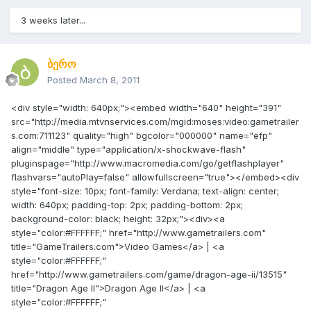
3 weeks later...
ბერო
Posted
March 8, 2011
<div style="width: 640px;"><embed width="640" height="391"
src="http://media.mtvnservices.com/mgid:moses:video:gametrailer
s.com:711123" quality="high" bgcolor="000000" name="efp"
align="middle" type="application/x-shockwave-flash"
pluginspage="http://www.macromedia.com/go/getflashplayer"
flashvars="autoPlay=false" allowfullscreen="true"></embed><div
style="font-size: 10px; font-family: Verdana; text-align: center;
width: 640px; padding-top: 2px; padding-bottom: 2px;
background-color: black; height: 32px;"><div><a
style="color:#FFFFFF;" href="http://www.gametrailers.com"
title="GameTrailers.com">Video Games</a> | <a
style="color:#FFFFFF;"
href="http://www.gametrailers.com/game/dragon-age-ii/13515"
title="Dragon Age II">Dragon Age II</a> | <a
style="color:#FFFFFF;"