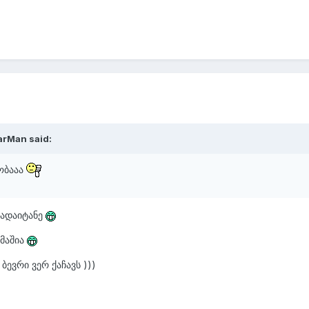
arMan said:
ძობააა
გადაიტანე
ამაშია
ბევრი ვერ ქაჩავს )))