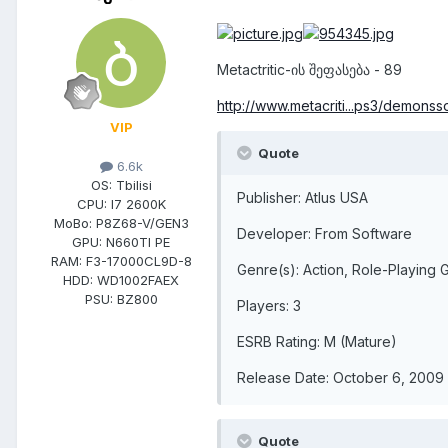
Metactritic-ის შეფასება - 89
http://www.metacriti...ps3/demonss
VIP
Quote
6.6k
OS:
Tbilisi
Publisher: Atlus USA
CPU:
I7 2600K
MoBo:
P8Z68-V/GEN3
Developer: From Software
GPU:
N660TI PE
RAM:
F3-17000CL9D-8
Genre(s): Action, Role-Playing
HDD:
WD1002FAEX
PSU:
BZ800
Players: 3
ESRB Rating: M (Mature)
Release Date: October 6, 2009
Quote