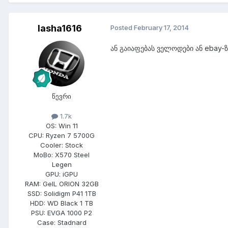
lasha1616
Posted
February 17, 2014
ან გაიაფებას ველოდები ან ebay-ზე
წევრი
1.7k
OS:
Win 11
CPU:
Ryzen 7 5700G
Cooler:
Stock
MoBo:
X570 Steel
Legen
GPU:
iGPU
RAM:
GeIL ORION 32GB
SSD:
Solidigm P41 1TB
HDD:
WD Black 1 TB
PSU:
EVGA 1000 P2
Case:
Stadnard