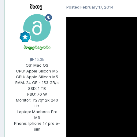
მათე
Posted
February 17, 2014
მოგესალმებით. დიდი ხნის შესვენე
(იგივე
H
S
A
"
eterogenuous
ystems
r
მოდერატორი
15.3k
OS:
Mac OS
CPU:
Apple Silicon M5
ეს არის ახალი ტექნოლოგია რო
GPU:
Apple Silicon M5
მარტივად რომ ავხსნა რაიმე ამოცა
RAM:
24 GB - 153 GB/s
რათქმაუნდა
GPU
არის) მოკლედ ე
SSD:
1 TB
დაკავშირებული,
HSA
იდეალური ტ
PSU:
70 W
თანამედროვე კომპიუტერულ გამ
Monitor:
Y27qf 2k 240
(ჭორის დონეზეა რომ
windows 9-
Hz
Laptop:
Macbook Pro
FULL HSA
იგივე
hUMA - heterog
M5
ჩვეულებრივი გამოთვლების დროს 
Phone:
Iphone 17 pro e-
sim