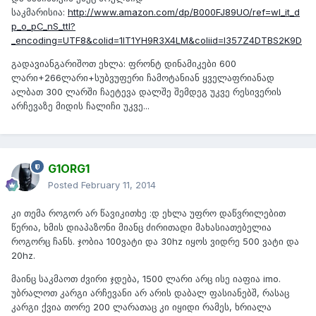
საკმარისია:
http://www.amazon.com/dp/B000FJ89UO/ref=wl_it_d
p_o_pC_nS_ttl?
_encoding=UTF8&colid=1IT1YH9R3X4LM&coliid=I357Z4DTBS2K9D
გადავიანგარიშოთ ეხლა: ფრონტ დინამიკები 600
ლარი+266ლარი+სუბვუფერი ჩამოტანიან ყველაფრიანად
ალბათ 300 ლარში ჩაეტევა დალშე შემდეგ უკვე რესივერის
არჩევაზე მიდის ჩალიჩი უკვე...
G1ORG1
Posted
February 11, 2014
კი თემა როგორ არ წავიკითხე :დ ეხლა უფრო დაწვრილებით
წერია, ხმის დიაპაზონი მიანც ძირითადი მახასიათებელია
როგორც ჩანს. ჯობია 100ვატი და 30hz იყოს ვიდრე 500 ვატი და
20hz.
მაინც საკმაოთ ძვირი ჯდება, 1500 ლარი არც ისე იაფია imo.
უბრალოთ კარგი არჩევანი არ არის დაბალ ფასიანებშ, რასაც
კარგი ქვია თორე 200 ლარათაც კი იყიდი რამეს, ხრიალა