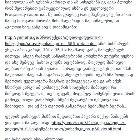
სიახლოვეს არ გესმის კარგად და ამ სისტემებს ეგ აქვს პლიუსი
რომ შედარებით გამოკვეთილად ისმის ეს ყველაფერი
Frequency response, ნუ სიმძლავრეც რათქმაუნდა ვატები არის
მაინც მთავარი პირობა მინიმალურიდ ა მაქსიმალური, აი
ავიღოთ სიტყვაზე აიე ს დინამიკიბი:
http://yamaha.ge/პროდუქცია/აუდიო-ვიდეო/hi-fi-
სისტემები/soavo/დინამიკი_ns-555-detail.html
ამის სიხშირეები
ეხლა არის კარგი, 30Hz-35kHz საკმაოდ კარგ მაჩვენებელს
იძლევა, ასევე რამდენ სანტიმეტრიანი კონუსური ვუფერი უყენია
და ასე შემდეგ, ბასით გიდნა თუ უბასოდ, მოკლედ მიმიხვდი
ალბათ რაზე არისს აუბარი... პირადად დამიტესტავს ეს იამაჰას
მაღაზიაში ძალიან მაგარია გაშლილ ხმებში, ბევრ ხმა როდესაც
შემოდის ყველაფერს მაგრად გამოკვეტავს და ეგ არ აქვს
სწორედ კარგი ამ კომპიუტერის სისტემებს მიმხივდი რა
მინდოდა მეტქვა, იქ თუ სიტყვაზე მოცემულ მომენტში ერთი არის
გამოკვეთილი დანარჩენი ხმები შედარებით ბუნდოვანია
მიმიხვდი... და აქ შენ თვითონ განკარგავ ნებისმიერ ბგერას...
ფულის დაზოგვის მიზნით შედარებით პატარა ბექ დინამიკებს
ვიყიდით, მაგალითად:
http://yamaha.ge/პროდუქცია/აუდიო-
ვიდეო/hi-fi-სისტემები/soavo/დინამიკი_ns-p60-detail.html
და ბასისთვის ესეც სრულაიდ