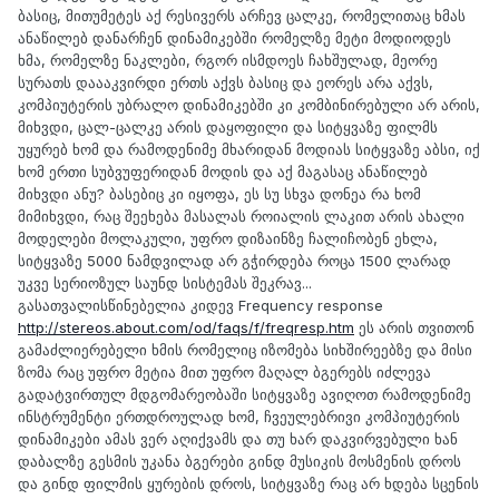
ბასიც, მითუმეტეს აქ რესივერს არჩევ ცალკე, რომელითაც ხმას
ანაწილებ დანარჩენ დინამიკებში რომელზე მეტი მოდიოდეს
ხმა, რომელზე ნაკლები, რგორ ისმდოეს ჩახშულად, მეორე
სურათს დაააკვირდი ერთს აქვს ბასიც და ეორეს არა აქვს,
კომპიუტერის უბრალო დინამიკებში კი კომბინირებული არ არის,
მიხვდი, ცალ-ცალკე არის დაყოფილი და სიტყვაზე ფილმს
უყურებ ხომ და რამოდენიმე მხარიდან მოდიას სიტყვაზე აბსი, იქ
ხომ ერთი სუბვუფერიდან მოდის და აქ მაგასაც ანაწილებ
მიხვდი ანუ? ბასებიც კი იყოფა, ეს სუ სხვა დონეა რა ხომ
მიმიხვდი, რაც შეეხება მასალას როიალის ლაკით არის ახალი
მოდელები მოლაკული, უფრო დიზაინზე ჩალიჩობენ ეხლა,
სიტყვაზე 5000 ნამდვილად არ გჭირდება როცა 1500 ლარად
უკვე სერიოზულ საუნდ სისტემას შეკრავ...
გასათვალისწინებელია კიდევ Frequency response
http://stereos.about.com/od/faqs/f/freqresp.htm
ეს არის თვითონ
გამაძლიერებელი ხმის რომელიც იზომება სიხშირეებზე და მისი
ზომა რაც უფრო მეტია მით უფრო მაღალ ბგერებს იძლევა
გადატვირთულ მდგომარეობაში სიტყვაზე ავიღოთ რამოდენიმე
ინსტრუმენტი ერთდროულად ხომ, ჩვეულებრივი კომპიუტერის
დინამიკები ამას ვერ აღიქვამს და თუ ხარ დაკვირვებული ხან
დაბალზე გესმის უკანა ბგერები გინდ მუსიკის მოსმენის დროს
და გინდ ფილმის ყურების დროს, სიტყვაზე რაც არ ხდება სცენის