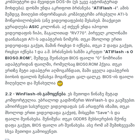
კომპიუტერი და შევიდეთ DOS-ში (ეს უკვე ავტომატურად
მოხდება). დოსში უნდა აკრიფოთ ბრძანება "
ATIFlash -i
". ამის
შემდეგ მიიღებთ ინფორმაციას კომპიუტერში არსებული ATI-ს
მოწყობილობების (ანუ ვიდეოდაფების) შესახებ. მიაქციეთ
ყურადღება
ASIC
კოლონას. აქ თქვენ უნდა იპოვოთ
ვიდეოდაფის ჩიპი, მაგალითად "RV770". პირველ კოლონაში
დაინახავთ ATI-ს ადაპტერის ნომერს. თუკი მხოლოდ ერთი
ვიდეოდაფა გაქვთ, მაშინ რიცხვი 0 იქნება, თუკი 2 დაფა გაქვთ,
რიცხვი იქნება 1 და ა.შ. ბრძანების ხაზში აკრეფთ "
ATIFlash -s 0
BIOS0.ROM
", შემდეგ შეინახეთ BIOS ფაილი "0" ნომრიანი
ადაპტერიდან ფაილში, რომელსაც BIOS0.ROM ჰქვია. თუკი
ერთზე მეტი ადაპტერი აღმოგაჩნდათ, მაში ყველა ადაპტერის
ბიოსის ფაილის შენახვა მოგიწევთ. ცალ-ცალკე. BIOS-ის ფაილი
მიღებული და შენახულია
2.2 - WinFlash-ის გამოყენება
. ეს მეთოდი წინაზე მეტად
კომფორტულია. უბრალოდ გადმოწერთ WinFlash-ს და გაუშვებთ.
ამოირჩევთ სასურველ ვიდეოდაფას (ან არაფერს იზამთ, თუკი
მხოლოდ ერთი ვიდეოდაფა გაქვთ), მისცემთ "Save"-ს და
ფაილი შეინახება.
შენიშვნა: თუკი GDDR5 მეხსიერების მქონე
დაფა გაქვთ, BIOS ფაილი არ შეინახება. ასე რომ ამ შემთხვევაში
სხვა მეთოდი გამოიყენეთ.