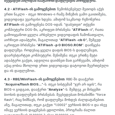
შეეცადეთ ახლიდან ჩაატაროთ დაფლეშვის პროცედურა.
4.2 - ATIFlash-ის გამოყენებით
. ზემოხსენებულ მეთოდს აქვს
ერთი ნაკლი - თუკი Windows-ი რამე მიზეზის გამო გაითიშება,
ვიდეოდაფა უვარგისი ხდება. ამიტომ საკმაოდ რეზონურია
ATIFlash
-ის გამოყენება DOS-იდან. "დაბუთეთ" თქვენი
კომპიუტერი DOS-ში, აკრიფეთ ბრძანება "
ATIFlash -i
", რათა
გამოიყვანოთ ყველა არსებული ვიდეოდაფის ჩამონათვალი,
აირჩიეთ ადაპტერი, მაგალითად "
ATIFlash -cb 0
", შემგედ
აკრიფეთ ბრძანება "
ATIFlash -p 0 BIOS0.ROM
". დაიწყება
დაფლეშვა. როდესაც ყველა დაფის BIOS-ს დაფლეშავთ,
დაარესტარტეთ კომპიუტერი.
შენიშვნა: თუკი ერთზე მეტი
ადაპტერი გაქვთ, ადვილია დაიბნეთ მათ გარჩევაში, ამიტომ
აქაც ჯობია მხოლოდ ერთი ვიდეოდაფა დატოვოთ შეერთებული
და ის დაფლეშოთ.
.
4.3 - RBE/WinFlash-ის გამოყენებით
. RBE-ში დააჭერთ
"
Acquire/flash BIOS...
"-ს. თუკი სისტემამ "ჯერ არ იცის", რა
BIOS-ი გიდგათ, დააჭერთ "
Analyze
"-ს. შემდეგ კი მისცემთ
ბიოსის დაფლეშვის ბრძანებას. შეგხვდებათ მოსანიშნი "force
flash", რაც ნიშნავს, რომ დაფლეშვა მოხდეს ძალდატანებით.
ანუ, მაგალითად, თუკი გაქვთ "1.0002" ვერსიის BIOS-ი და ისევ
იმავე ვერსიის დაყენებას ცდილობთ, პროგრამა ძალით
გადაფლეშავს "1.0002"-ს ისევ "1.0002"-ით.