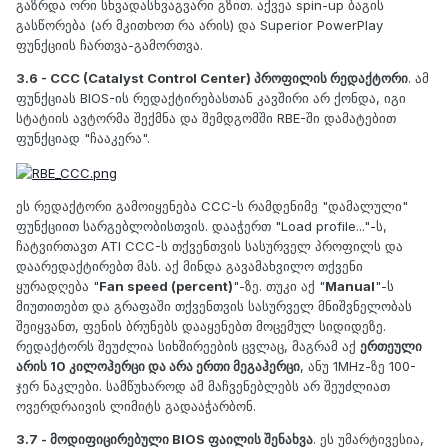
გაზრდა ორი სხვადასხვაგვარი გზით. აქვეა spin-up ბაგის
გასწორება (არ მკითხოთ რა არის) და Superior PowerPlay
ფუნქციის ჩართვა-გამორთვა.
3.6 - CCC (Catalyst Control Center) პროფილის რედაქტორი
. ამ
ფუნქციას BIOS-ის რედაქტირებასთან კავშირი არ ქონდა, იგი
სტატიის ავტორმა შექმნა და შემდგომში RBE-ში დამატებით
ფუნქციად "ჩააკერა".
ეს რედაქტორი გამოიყენება CCC-ს რამდენიმე "დამალული"
ფუნქციით სარგებლობისთვის. დააჭერთ "Load profile..."-ს,
ჩატვირთავთ ATI CCC-ს თქვენთვის სასურველ პროფილს და
დაარედაქტირებთ მას. აქ მინდა გავამახვილო თქვენი
ყურადღება "
Fan speed (percent)
"-ზე. თუკი აქ "
Manual
"-ს
მიუთითებთ და გრაფაში თქვენთვის სასურველ მნიშვნელობას
შეიყვანთ, ფენის ბრუნებს დააყენებთ მოცემულ სიდიდეზე.
რედაქტორს შეუძლია სიხშირეების ცვლაც, მაგრამ აქ
ერთეული
არის 10 კილოჰერცი და არა ერთი მეგაჰერცი
, ანუ 1MHz-ზე 100-
ჯერ ნაკლები. სამწუხაროდ ამ მაჩვენებლებს არ შეუძლიათ
ოვერდრაივის ლიმიტს გადააჭარბონ.
3.7 - მოდიფიცირებული BIOS ფაილის შენახვა
. ეს უმარტივესია,