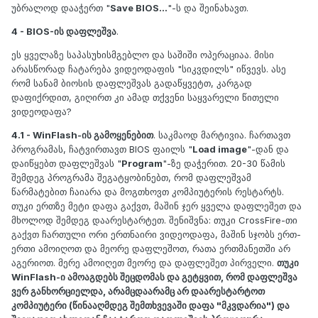
უბრალოდ დააჭერთ "
Save BIOS...
"-ს და შეინახავთ.
4 - BIOS-ის დაფლეშვა
.
ეს ყველაზე საპასუხისმგებლო და საშიში ოპერაციაა. მისი
არასწორად ჩატარება ვიდეოდაფის "სიკვდილს" იწვევს. ასე
რომ სანამ ბიოსის დაფლეშვას გადაწყვეტთ, კარგად
დაფიქრდით, გიღირთ კი ამად თქვენი საყვარელი წითელი
ვიდეოდაფა?
4.1 - WinFlash-ის გამოყენებით
. საკმაოდ მარტივია. ჩართავთ
პროგრამას, ჩატვირთავთ BIOS ფაილს "
Load image
"-დან და
დაიწყებთ დაფლეშვას "
Program
"-ზე დაჭერით. 20-30 წამის
შემდეგ პროგრამა შეგატყობინებთ, რომ დაფლეშვამ
წარმატებით ჩაიარა და მოგთხოვთ კომპიუტერის რესტარტს.
თუკი ერთზე მეტი დაფა გაქვთ, მაშინ ჯერ ყველა დაფლეშეთ და
მხოლოდ შემდეგ დაარესტარტეთ.
შენიშვნა: თუკი CrossFire-თი
გაქვთ ჩართული ორი ერთნაირი ვიდეოდაფა, მაშინ სჯობს ერთ-
ერთი ამოიღოთ და მეორე დაფლეშოთ, რათა ერთმანეთში არ
აგერიოთ. მერე ამოიღეთ მეორე და დაფლეშეთ პირველი.
თუკი
WinFlash-ი ამოაგდებს შეცდომას და გეტყვით, რომ დაფლეშვა
ვერ განხორციელდა, არამცდაარამც არ დაარესტარტოთ
კომპიუტერი (წინააღმდეგ შემთხვევაში დაფა "მკვდარია") და