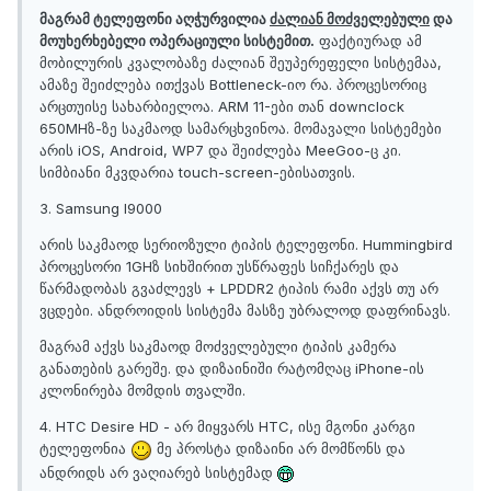
მაგრამ ტელეფონი აღჭურვილია
ძალიან მოძველებული
და
მოუხერხებელი ოპერაციული სისტემით.
ფაქტიურად ამ
მობილურის კვალობაზე ძალიან შეუპერეფელი სისტემაა,
ამაზე შეიძლება ითქვას Bottleneck-იო რა. პროცესორიც
არცთუისე სახარბიელოა. ARM 11-ები თან downclock
650MHზ-ზე საკმაოდ სამარცხვინოა. მომავალი სისტემები
არის iOS, Android, WP7 და შეიძლება MeeGoo-ც კი.
სიმბიანი მკვდარია touch-screen-ებისათვის.
3. Samsung I9000
არის საკმაოდ სერიოზული ტიპის ტელეფონი. Hummingbird
პროცესორი 1GHზ სიხშირით უსწრაფეს სიჩქარეს და
წარმადობას გვაძლევს + LPDDR2 ტიპის რამი აქვს თუ არ
ვცდები. ანდროიდის სისტემა მასზე უბრალოდ დაფრინავს.
მაგრამ აქვს საკმაოდ მოძველებული ტიპის კამერა
განათების გარეშე. და დიზაინიში რატომღაც iPhone-ის
კლონირება მომდის თვალში.
4. HTC Desire HD - არ მიყვარს HTC, ისე მგონი კარგი
ტელეფონია
მე პროსტა დიზაინი არ მომწონს და
ანდრიდს არ ვაღიარებ სისტემად