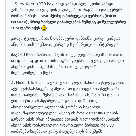
1.
Sony Xperia X10 საკმაოდ კარგი ტელეფონი კარგი
კამერით და HD ვიდეოს გადაღებით. რაც შეეხება ფერებს
რომ ამბობენ -
65K ჰქონდა პირველად ვერსიას (initial
release), პროგრამული განახლების შემდეგ კი ჩვეულებრივ
16M ფერი აქვს
კარგი ტელეფონია: ნორმალური დიზაინი, კარგი კამერა,
ანდროიდის საკმაოდ კარგად სკინირებული ინტერფეისი.
მაგრამ სონი აღარ აპირებს ამ ტელეფონისთვის software
support - upgrade-ების გაგრძელებას. ანუ ყოველი ახალი
ანდროიდის სისტემის ვერსია ამ ტელეფონზე
მიუწვდომელი იქნება!
2.
Nokia N8. ნოკიას ერთ-ერთი ფლაგმანია ეს ტელეფონი.
აქვს ფანტასტიკური კამერა, არ დავიწყებ მის ტექნიკურ
დახასიათებას - შესანიშNავი ხარისხის სურათები და HD
ვიდეოები გარანტირებული გაქვს. დიზაინი და
ანოდიზირებული ალუმინის კორპუსი საკმაოდ
დამაკმაყოფილებელია, ასევე ის რომ capacitive ტიპის
ეკრანი აქვს (რაც იშვიათია ნოკიას ტელეფონებისათვის).
ასევე აქვს დისკრეტული გრაფიკული ბირთვი რაც 3D
თამაშებს საკმაოდ კარგ პოტენციალს მისცმემს.