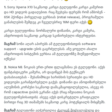
1.
Sony Xperia X10 საკმაოდ კარგი ტელეფონი კარგი კამერით
და HD ვიდეოს გადაღებით. რაც შეეხება ფერებს რომ ამბობენ -
65K ჰქონდა პირველად ვერსიას (initial release), პროგრამული
განახლების შემდეგ კი ჩვეულებრივ 16M ფერი აქვს
კარგი ტელეფონია: ნორმალური დიზაინი, კარგი კამერა,
ანდროიდის საკმაოდ კარგად სკინირებული ინტერფეისი.
მაგრამ
სონი აღარ აპირებს ამ ტელეფონისთვის software
support - upgrade-ების გაგრძელებას. ანუ ყოველი ახალი
ანდროიდის სისტემის ვერსია ამ ტელეფონზე მიუწვდომელი
იქნება!
2.
Nokia N8. ნოკიას ერთ-ერთი ფლაგმანია ეს ტელეფონი. აქვს
ფანტასტიკური კამერა, არ დავიწყებ მის ტექნიკურ
დახასიათებას - შესანიშNავი ხარისხის სურათები და HD
ვიდეოები გარანტირებული გაქვს. დიზაინი და ანოდიზირებული
ალუმინის კორპუსი საკმაოდ დამაკმაყოფილებელია, ასევე ის
რომ capacitive ტიპის ეკრანი აქვს (რაც იშვიათია ნოკიას
ტელეფონებისათვის). ასევე აქვს დისკრეტული გრაფიკული
ბირთვი რაც 3D თამაშებს საკმაოდ კარგ პოტენციალს მისცმემს.
მაგრამ
ტელეფონი აღჭურვილია
ძალიან მოძველებული
და