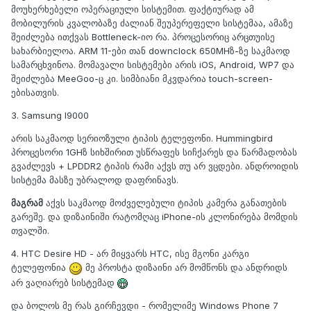
მოუხერხებელი ოპერაციული სისტემით. ფაქტიურად ამ
მობილურის კვალობაზე ძალიან შეუპერეფელი სისტემაა, ამაზე
შეიძლება ითქვას Bottleneck-იო რა. პროცესორიც არცთუისე
სახარბიელოა. ARM 11-ები თან downclock 650MHზ-ზე საკმაოდ
სამარცხვინოა. მომავალი სისტემები არის iOS, Android, WP7 და
შეიძლება MeeGoo-ც კი. სიმბიანი მკვდარია touch-screen-
ებისათვის.
3. Samsung I9000
არის საკმაოდ სერიოზული ტიპის ტელეფონი. Hummingbird
პროცესორი 1GHზ სიხშირით უსწრაფეს სიჩქარეს და წარმადობას
გვაძლევს + LPDDR2 ტიპის რამი აქვს თუ არ ვცდები. ანდროიდის
სისტემა მასზე უბრალოდ დაფრინავს.
მაგრამ
აქვს საკმაოდ მოძველებული ტიპის კამერა განათების
გარეშე. და დიზაინიში რატომღაც iPhone-ის კლონირება მომდის
თვალში.
4. HTC Desire HD - არ მიყვარს HTC, ისე მგონი კარგი
ტელეფონია
მე პროსტა დიზაინი არ მომწონს და ანდრიდს
არ ვაღიარებ სისტემად
და ბოლოს მე რას გირჩევდი - რომელიმე Windows Phone 7