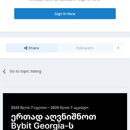
Sign In Now
Share
Followers
0
Go to topic listing