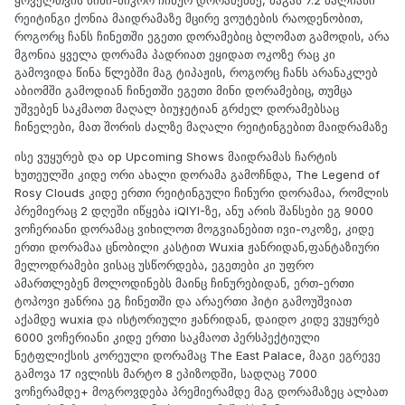
ყოველთვის მინი-მიკრო ჩინურ დორამებზე, მაგას 7.2 ბალიანი
რეიტინგი ქონია მაიდრამაზე მცირე ვოუტების რაოდენობით,
როგორც ჩანს ჩინეთში ეგეთი დორამებიც ბლომათ გამოდის, არა
მგონია ყველა დორამა პადრიათ ეყიდათ ოკოზე რაც კი
გამოვიდა წინა წლებში მაგ ტიპაჟის, როგორც ჩანს არანაკლებ
აბიომში გამოდიან ჩინეთში ეგეთი მინი დორამებიც, თუმცა
უშვებენ საკმაოთ მაღალ ბიუჯეტიან გრძელ დორამებსაც
ჩინელები, მათ შორის ძალზე მაღალი რეიტინგებით მაიდრამაზე
ისე ვუყურებ და op Upcoming Shows მაიდრამას ჩარტის
ხუთეულში კიდე ორი ახალი დორამა გამოჩნდა, The Legend of
Rosy Clouds კიდე ერთი რეიტინგული ჩინური დორამაა, რომლის
პრემიერაც 2 დღეში იწყება iQIYI-ზე, ანუ არის შანსები ეგ 9000
ვოჩერიანი დორამაც ვიხილოთ მოგვიანებით ივი-ოკოზე, კიდე
ერთი დორამაა ცნობილი კასტით Wuxia ჟანრიდან,ფანტაზიური
მელოდრამები ვისაც უსწორდება, ეგეთები კი უფრო
ამართლებენ მოლოდინებს მაინც ჩინურებიდან, ერთ-ერთი
ტოპოვი ჟანრია ეგ ჩინეთში და არაერთი ჰიტი გამოუშვიათ
აქამდე wuxia და ისტორიული ჟანრიდან, დაიდო კიდე ვუყურებ
6000 ვოჩერიანი კიდე ერთი საკმაოთ პერსპექტიული
ნეტფლიქსის კორეული დორამაც The East Palace, მაგი ეგრევე
გამოვა 17 ივლისს მარტო 8 ეპიზოდში, სადღაც 7000
ვოჩერამდე+ მოგროვდება პრემიერამდე მაგ დორამაზეც ალბათ