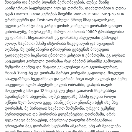
მთავარი და მეორე პლანის პერსონაჟების, თუმცა მაინც
საინტერესო საყურებელი იყო ეგ დორამა, დაახლოებით 9 დღის
უკან Death's Game ყურებას მოვრჩი Web-dl 2160P Tving-ის SDR
ტრანსფერში და Tvshows რუსული პროფ მნაგაგალოსკით,
ეგეთი ვარიანტი მაგ კარგი დონის კორეული დორამის დაიდო
კინოზალზე, რუტრაკერზე მარტო ამაზონის 1080P ტრანსფერშია
ეგ დორამა, სხვათაშორის ეგ დორამაც ნაღვლიანი გამოდგა
ლოლ, საკმაოთ მძიმე ისტორიაა სიკვდილის და სუიციდის
თემაზე, ნუ ფანტაზიური ტრილერია ვებტუნის მიხედვით
გადაღებული საკმაოთ ცნობილი კასტით 8 ეპიზოდში, ეგ ალბათ
საუკეთესო კორეული დორამაა რაც ამაზონ პრაიმზე გამოვიდა
მემგონი აქამდე და მაგათი ექსკლუზივი იყო გლობალურათ,
რახან Tving-ზე ეგ დორამა მარტო კორეაში გადიოდა, მოკლეთ
ახალგაზრდა ნეუდაჩნიკი და ღარიბი ბიჭი თავს იკლავს და მერე
სიკვდილი აღარ ასვენებს ქალის ობრაზში, დასჯის თავის
მოკვლის გამო და 12 სიცოცხლე უნდა გაიაროს სხვადასხვა
ადამიენების სხეულში, თუმცა ყველაზე მძიმე დედის როლი
იქნება სულ ბოლოს უკვე, საინტერესო ენდინგი აქვს ისე მაგ
დორამას, მე პირადათ საკმაოთ მომეწონა, ურევია ეკშენიც
პერიოდულათ და ჰორორის ელემენტებიც დორამაში, არის
ჟუტკოვატი მანიაკებიც, ანტისუიციდალური პროპაგანდაა
ერთგვარი მაგ დორამის სცენარში აშკარათ, ანუ არ შეიძლება
თავის მოკვლა რახან ბევრ სხვა ადამიანს გაამწარებ მაგითი,