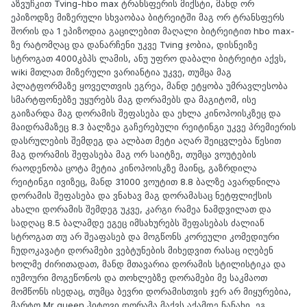
აზვუჩკით Tving-hbo max ტრანსფერის მიქსტი, მანდ ორ
ეპიზოდზე მიზერული სხვაობაა ბიტრეიტში მაგ ორ ტრანსფერს
შორის და 1 ეპიზოდია გაცილებით მაღალი ბიტრეიტით hbo max-
ზე რატომღაც და დანარჩენი უკვე Tving ჯობია, დისნეიზე
სტროგათ 4000კბპს ლამის, ანუ უფრო დაბალი ბიტრეიტი აქვს,
wiki მთლათ მიზერული ვარიანტია უკვე, თუმცა მაგ
პლატფორმაზე ყოველთვის ეგრეა, მანდ ეტყობა უმრავლესობა
სმარტფონებზე უყურებს მაგ დორამებს და მაგიტომ, ისე
გაიზარდა მაგ დორამის შეფასება და ეხლა კინოპოისკზეც და
მაიდრამაზეც 8.3 ბალზეა გაჩერებული რეიტინგი უკვე პრემიერის
დასრულების შემდეგ და ალბათ მეტი აღარ შეიცვლება წესით
მაგ დორამის შეფასება მაგ ორ საიტზე, თუმცა ვოუტების
რაოდენობა ცოტა მეტია კინოპოისკზე მაინც, გაზრდილა
რეიტინგი ივიზეც, მანდ 31000 ვოუტით 8.8 ბალზე ავარდნილა
დორამის შეფასება და ვნახავ მაგ დორამასაც ნეტფლიქსის
ახალი დორამის შემდეგ უკვე, კარგი რამეა ნამდვილათ და
სადღაც 8.5 ბალამდე ეგეც იმსახურებს შეფასებას ძალიან
სტროგათ თუ არ შეაფასებ და მოგწონს კორეული კომედიური
ჩუდოკავატი დორამები ვებტუნების მიხედვით რასაც იღებენ
ხოლმე ძირითადათ, მანდ მთავარია დორამის სტილისტიკა და
იუმოური მოგეწონოს და თოხლებზე დორამები მე საკმაოთ
მომწონს ისედაც, თუმცა ბევრი დორამისთვის ჯერ არ მიყურებია,
მარტო Mr queen ჰიტოვი დორამა მაქვს აქამდე ნანახი, ეგ