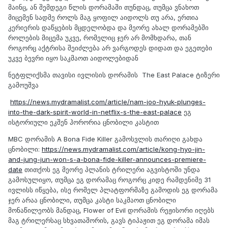
მაინც, ან შემდეგი წლის დორამაში თუნდაც, თუმცა ვნახოთ
მიცემენ სადმე როლს მაგ ყოფილ აიდოლს თუ არა, ერთია
კერიერის დაწყების მცდელობდა და მეორე ახალ დორამებში
როლების მიცემა უკვე, რომელიც ჯერ არ მომხდარა, თან
როგორც აქტრისა შეიძლება არ ვარგოდეს დიდათ და ეგეთები
უკვე ბევრი იყო საკმაოთ აიდოლებიდან
ნეტფლიქსმა თავისი ივლისის დორამის The East Palace ტიზერი
გამოუშვა
https://news.mydramalist.com/article/nam-joo-hyuk-plunges-
into-the-dark-spirit-world-in-netflix-s-the-east-palace
ეგ
ისტორიული ეკშენ ჰორორია ცნობილი კასტით
MBC დორამის A Bona Fide Killer გამოსვლის თარიღი გახდა
ცნობილი:
https://news.mydramalist.com/article/kong-hyo-jin-
and-jung-jun-won-s-a-bona-fide-killer-announces-premiere-
date
თითქოს ეგ მეორე პლანის ტრილერი აგვისტოში უნდა
გამოსულიყო, თუმცა ეგ დორამაც როგორც კიდე რამდენიმე 31
ივლისს იწყება, ისე რომელ პლატფორმაზე გამოდის ეგ დორამა
ჯერ არაა ცნობილი, თუმცა კასტი საკმაოთ ცნობილი
მონაწილეობს მანდაც, Flower of Evil დორამის რეჟისორი იღებს
მაგ ტრილერსაც სხვათაშორის, გავს ტიპაჟით ეგ დორამა იმას