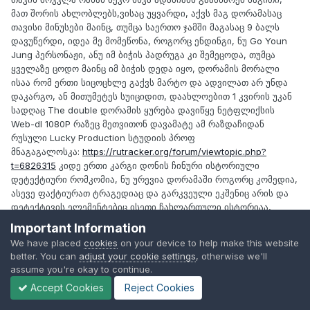
მათ შორის ახლობლებს,ვისაც უყვარდი, აქვს მაგ დორამასაც
თავისი მინუსები მაინც, თუმცა საერთო ჯამში მაგასაც 9 ბალს
დავუწერდი, იდეა მე მომეწონა, როგორც ენდინგი, ნუ Go Youn
Jung პერსონაჟი, ანუ იმ ბიჭის პადრუგა კი შემეცოდა, თუმცა
ყველაზე ცოდო მაინც იმ ბიჭის დედა იყო, დორამის მორალი
ისაა რომ ერთი სიცოცხლე გაქვს მარტო და ადვილათ არ უნდა
დაკარგო, ან მითუმეტეს სუიციდით, დაახლოებით 1 კვირის უკან
სადღაც The double დორამის ყურება დავიწყე ნეტფლიქსის
Web-dl 1080P რაზეც მეთვითონ დავამატე ამ რაზდაჩიდან
რუსული Lucky Production სტუდიის პროფ
მნაგაგალოსკა:
https://rutracker.org/forum/viewtopic.php?
t=6826315
კიდე ერთი კარგი დონის ჩინური ისტორიული
დეტექტიური რომკომია, ნუ ურევია დორამაში როგორც კომედია,
ასევე ფაქტიურათ ტრაგედიაც და გარკვეული ეკშენიც არის და
დეტექტივის ელემენტებიც ისეთი ჩახლართული ისტორიაა,
სადაც ურევია შურისძიებაც, უკვე 18 ეპიზოდზე ვარ მისული და
Important Information
საკმაოთ კარგი და საინტერესო დორამაა, რაც უფრო წინ
We have placed
cookies
on your device to help make this website
მივდივარ მით უფრო იზრდება ინტრიგა თან და არ გაფუჭებულა
better. You can
adjust your cookie settings
, otherwise we'll
სცენარი, კასტი მაგ დორამაშიც საკმაოთ ცნობილი
assume you're okay to continue.
მონაწილეობს, ისე თითქოს არის ეგეც გამოსული iQIYI 4კ
Accept Cookies
Reject Cookies
ტრანსფერში, თუმცა ჩინური ჰარდსაბითაა ეგ ვარიანტი და
ამიტომ ნეტფლიქსის 1080P ტრანსფერში გადმოვიწერე ეგ