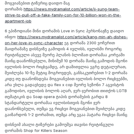
მოგვიანებით ტიზერიც დაიდო მაგ
დორამის
https://news.mydramalist.com/article/ji-sung-team-
strive-to-pull-off-a-fake-family-con-for-10-billion-won-in-the-
apartment-job
6 ეპიზოდიანი მინი დორამის Love in Sync პერსონაჟზე დაიდო
ინფო:
https://news.mydramalist.com/article/kang-min-ah-dishes-
on-her-love-in-sync-character
ეგ დორამა 2300 ვოჩერით
მაიდრამაზე დისნეიზე გამოდის 4 ივლისს, ივლისში როგორც
რეიტინგული ასევე მეორე პლანის ბლომათ დორამაა კორეაში
მაინც დაანონსებული, მინიმუმ 10 დორამა მაინც გამოდის მგონი
ივლისის ბოლო რიცხვამდე, არ დამითვლია ეგრე დეტალურათ,
შეიძლება 10-ზე მეტიც მოგროვდეს, განსაკუთრებით 1-2 დორამა
კიდე თუ დაანონსდება მოგვიანებით ივლისის ბოლო რიცხვებში,
არა ეხლა გადავხედე და flex x cop მეორე სეზონი 7 აგვისტოს
გამოდისო, ივლისის ბოლოს აღარ, ჯერ-ჯერობით თითქოს LGTB
თემატიკის და Soap opera ტიპის დორამების გარდა 8
სტანდარტული დორამაა ივლისისთვის მგონი ჯერ
დაანონსებული, თუმცა ეგ რიცხვი მოგვიანებით შეიძლება კიდე
გაიზარდოს 1-2 დორამით, თუმცა არც ეგაა პატარა რიცხვი მაინც
დისნეიმ ახალი ტიზერები გამოუშვა თავისი რეიტინგული
დორამის Shop for Killers Season