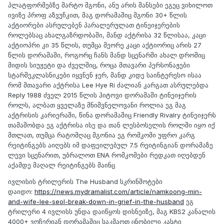
პლატფორმებზე მარტო მგონი, ანუ არის შანსები ეგეც ვიხილოთ
ივიზე პროფ აზვუჩკით, მაგ დორამაშიც მგონი 30+ წლის
აქტიორები ასრულებენ პარალერულათ ტინეიჯერების
როლებსაც ახალგაზრდობაში, მანდ აქტრისა 32 წლისაა, კაცი
აქტიოპრი კი 35 წლის, თუმცა მეორე კაცი აქტიორიც არის 27
წლის დორამაში, როგორც ჩანს მანდ სცენარში ახალ დროშიც
მიდის სიუჟეტი და ძველშიც, როცა მთავარი პერსონაჟები
სტარშეკლასნიკები იყვნენ ჯერ, მანდ კიდე საინტერესო ისაა
რომ მთავარი აქტრისა Lee Hye Ri ძალიან კარგათ ასრულებდა
Reply 1988 ძველ 2015 წლის ჰიტოვი დორამაში ტინეიჯერის
როლს, ალბათ ყველაზე მნიშვნელოვანი როლია ეგ მაგ
აქტრისის კარიერაში, წინა დორამაშიც Friendly Rivalry ტინეიჯერს
თამაშობდა ეგ აქტრისა ისე და თან ლესბოსელის როლში იყო იქ
მთლათ, თუმცა რატომღაც მგონია ეგ რომკომი უფრო კარგ
რეიტინგებს აიღებს იმ დაფეილებულ 7.5 რეიტინგიან დორამაზე
ლევი სცენარით, უბრალოთ ENA რომკომები რედკათ იღებდენ
აქამდე მაღალ რეიტინგებს მაინც
ივლისის ტრილერის The Husband სკრინშოტები
დაიდო:
https://news.mydramalist.com/article/namkoong-min-
and-wife-lee-seol-break-down-in-grief-in-the-husband
ეგ
ტრილერი 4 ივლისს უნდა დაიწყოს დისნეიზე, მაგ KBS2 კანალის
4000+ ვოჩერიან დორამაშიც საკმაოთ ცნობილი კასტი