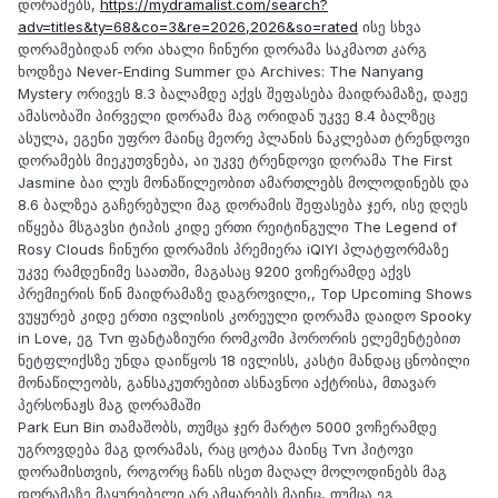
დორამებს,
https://mydramalist.com/search?
adv=titles&ty=68&co=3&re=2026,2026&so=rated
ისე სხვა
დორამებიდან ორი ახალი ჩინური დორამა საკმაოთ კარგ
ხოდზეა Never-Ending Summer და Archives: The Nanyang
Mystery ორივეს 8.3 ბალამდე აქვს შეფასება მაიდრამაზე, დაჟე
ამასობაში პირველი დორამა მაგ ორიდან უკვე 8.4 ბალზეც
ასულა, ეგენი უფრო მაინც მეორე პლანის ნაკლებათ ტრენდოვი
დორამებს მიეკუთვნება, აი უკვე ტრენდოვი დორამა The First
Jasmine ბაი ლუს მონაწილეობით ამართლებს მოლოდინებს და
8.6 ბალზეა გაჩერებული მაგ დორამის შეფასება ჯერ, ისე დღეს
იწყება მსგავსი ტიპის კიდე ერთი რეიტინგული The Legend of
Rosy Clouds ჩინური დორამის პრემიერა iQIYI პლატფორმაზე
უკვე რამდენიმე საათში, მაგასაც 9200 ვოჩერამდე აქვს
პრემიერის წინ მაიდრამაზე დაგროვილი,, Top Upcoming Shows
ვუყურებ კიდე ერთი ივლისის კორეული დორამა დაიდო Spooky
in Love, ეგ Tvn ფანტაზიური რომკომი ჰორორის ელემენტებით
ნეტფლიქსზე უნდა დაიწყოს 18 ივლისს, კასტი მანდაც ცნობილი
მონაწილეობს, განსაკუთრებით ასნავნოი აქტრისა, მთავარ
პერსონაჟს მაგ დორამაში
Park Eun Bin თამაშობს, თუმცა ჯერ მარტო 5000 ვოჩერამდე
უგროვდება მაგ დორამას, რაც ცოტაა მაინც Tvn ჰიტოვი
დორამისთვის, როგორც ჩანს ისეთ მაღალ მოლოდინებს მაგ
დორამაზე მაყურებელი არ ამყარებს მაინც, თუმცა ეგ