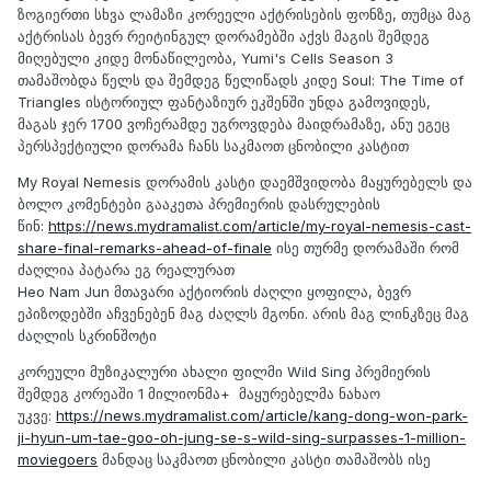
ზოგიერთი სხვა ლამაზი კორეელი აქტრისების ფონზე, თუმცა მაგ
აქტრისას ბევრ რეიტინგულ დორამებში აქვს მაგის შემდეგ
მიღებული კიდე მონაწილეობა, Yumi's Cells Season 3
თამაშობდა წელს და შემდეგ წელიწადს კიდე Soul: The Time of
Triangles ისტორიულ ფანტაზიურ ეკშენში უნდა გამოვიდეს,
მაგას ჯერ 1700 ვოჩერამდე უგროვდება მაიდრამაზე, ანუ ეგეც
პერსპექტიული დორამა ჩანს საკმაოთ ცნობილი კასტით
My Royal Nemesis დორამის კასტი დაემშვიდობა მაყურებელს და
ბოლო კომენტები გააკეთა პრემიერის დასრულების
წინ:
https://news.mydramalist.com/article/my-royal-nemesis-cast-
share-final-remarks-ahead-of-finale
ისე თურმე დორამაში რომ
ძაღლია პატარა ეგ რეალურათ
Heo Nam Jun მთავარი აქტიორის ძაღლი ყოფილა, ბევრ
ეპიზოდებში აჩვენებენ მაგ ძაღლს მგონი. არის მაგ ლინკზეც მაგ
ძაღლის სკრინშოტი
კორეული მუზიკალური ახალი ფილმი Wild Sing პრემიერის
შემდეგ კორეაში 1 მილიონმა+ მაყურებელმა ნახაო
უკვე:
https://news.mydramalist.com/article/kang-dong-won-park-
ji-hyun-um-tae-goo-oh-jung-se-s-wild-sing-surpasses-1-million-
moviegoers
მანდაც საკმაოთ ცნობილი კასტი თამაშობს ისე