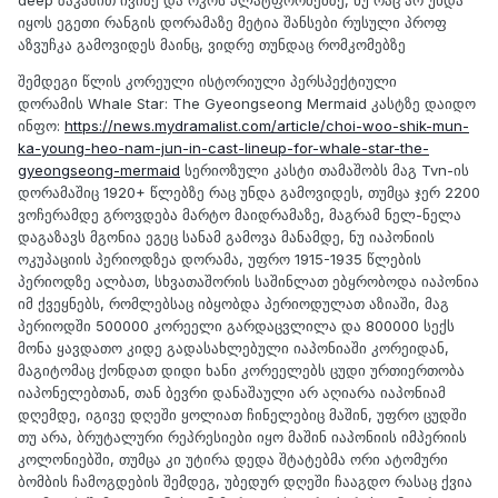
deep ზაკაზით ივიზე და ოკოს პლატფორმებზე, ნუ რაც არ უნდა
იყოს ეგეთი რანგის დორამაზე მეტია შანსები რუსული პროფ
აზვუჩკა გამოვიდეს მაინც, ვიდრე თუნდაც რომკომებზე
შემდეგი წლის კორეული ისტორიული პერსპექტიული
დორამის Whale Star: The Gyeongseong Mermaid კასტზე დაიდო
ინფო:
https://news.mydramalist.com/article/choi-woo-shik-mun-
ka-young-heo-nam-jun-in-cast-lineup-for-whale-star-the-
gyeongseong-mermaid
სერიოზული კასტი თამაშობს მაგ Tvn-ის
დორამაშიც 1920+ წლებზე რაც უნდა გამოვიდეს, თუმცა ჯერ 2200
ვოჩერამდე გროვდება მარტო მაიდრამაზე, მაგრამ ნელ-ნელა
დაგაზავს მგონია ეგეც სანამ გამოვა მანამდე, ნუ იაპონიის
ოკუპაციის პერიოდზეა დორამა, უფრო 1915-1935 წლების
პერიოდზე ალბათ, სხვათაშორის საშინლათ ებყრობოდა იაპონია
იმ ქვეყნებს, რომლებსაც იბყობდა პერიოდულათ აზიაში, მაგ
პერიოდში 500000 კორეელი გარდაცვლილა და 800000 სექს
მონა ყავდათო კიდე გადასახლებული იაპონიაში კორეიდან,
მაგიტომაც ქონდათ დიდი ხანი კორეელებს ცუდი ურთიერთობა
იაპონელებთან, თან ბევრი დანაშაული არ აღიარა იაპონიამ
დღემდე, იგივე დღეში ყოლიათ ჩინელებიც მაშინ, უფრო ცუდში
თუ არა, ბრუტალური რეპრესიები იყო მაშინ იაპონიის იმპერიის
კოლონიებში, თუმცა კი უტირა დედა შტატებმა ორი ატომური
ბომბის ჩამოგდების შემდეგ, უბედურ დღეში ჩააგდო რასაც ქვია