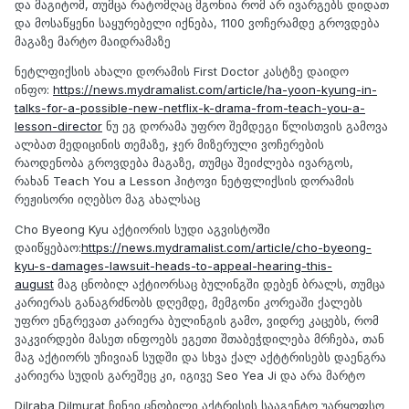
და მაგიტომ, თუმცა რატომღაც მგონია რომ არ ივარგებს დიდათ
და მოსაწყენი საყურებელი იქნება, 1100 ვოჩერამდე გროვდება
მაგაზე მარტო მაიდრამაზე
ნეტლფიქსის ახალი დორამის First Doctor კასტზე დაიდო
ინფო:
https://news.mydramalist.com/article/ha-yoon-kyung-in-
talks-for-a-possible-new-netflix-k-drama-from-teach-you-a-
lesson-director
ნუ ეგ დორამა უფრო შემდეგი წლისთვის გამოვა
ალბათ მედიცინის თემაზე, ჯერ მიზერული ვოჩერების
რაოდენობა გროვდება მაგაზე, თუმცა შეიძლება ივარგოს,
რახან Teach You a Lesson ჰიტოვი ნეტფლიქსის დორამის
რეჟისორი იღებსო მაგ ახალსაც
Cho Byeong Kyu აქტიორის სუდი აგვისტოში
დაიწყებაო:
https://news.mydramalist.com/article/cho-byeong-
kyu-s-damages-lawsuit-heads-to-appeal-hearing-this-
august
მაგ ცნობილ აქტიორსაც ბულინგში დებენ ბრალს, თუმცა
კარიერას განაგრძნობს დღემდე, მემგონი კორეაში ქალებს
უფრო ენგრევათ კარიერა ბულინგის გამო, ვიდრე კაცებს, რომ
ვაკვირდები მასეთ ინფოებს ეგეთი შთაბეჭდილება მრჩება, თან
მაგ აქტიორს უჩივიან სუდში და სხვა ქალ აქტტრისებს დაენგრა
კარიერა სუდის გარეშეც კი, იგივე Seo Yea Ji და არა მარტო
Dilraba Dilmurat ჩინეი ცნობილი აქტრისის სააგენტო უარყოფსო