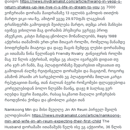
დაიდო:
https://news.mydramalist.com/article/hwang-in-yeop-s-
return-shakes-up-lee-hye-ri-s-life-in-dream-to-you
ეგ 7000
ვოჩერიანი დორამა მაიდრამაზე 13 ივლისს გამოდის თითქოს
მარტო ვიკი-viu-ზე, ამიტომ ეგეც 29.970ფპს ლაგებიან
ტრანსფერში გამოვიდეს შეიძლება მარტო, თუმცა არის შანსები
ივიზევ ვიხილოთ მაგ დორამის პრემიერა ეგრევე პროფ
აზვუჩკით, კასტი მანდაც ცნობილი მონაწილეობს, Reply 1988
აქტრისა თამაშობს ერთ-ერთ მთავარ როლში, რომელიც მანამდე
ბოიფრენდმა მიატოვა და დაჟე მაგის შემდეგ ლესბი დორამაშიც
კი ითამაშა წინა წელიწადს Friendly Rivalry ტინეიჯერის როლში
მაგ 32 წლის აქტრისამ, თუმცა ეგ ახალი ივარგებს დიდათ თუ
არა ჯერ არ ჩანს, მაგ პლატფორმაზე შედარებით იშვიათათ თუ
გამოდიან ძალზე რეიტინგული დორამები და მაგიტომ, როგორც
ამაზონ პრაიმი არ სარგებლობს ეგ პლატფორმა მთლათ კარგი
რეპუტაციით მაინც, თან ძალიან ბევრი რომკომები ფლავდებოდა
კორეულებიდან ბოლო წლებში მაინც, დაჟე 8 ბალსაც ვერ
იღებდა ბევრი მათგანი, რასაც საკმაოთ მაღალი ვოჩერების
რაოდენობა ქონდა და ცნობილი კასტი თან
Namkoong Min და მისი მეუღლე Jin Ah Reum პირველ შვილს
ელოდებიანო:
https://news.mydramalist.com/article/namkoong-
min-and-wife-jin-ah-reum-expecting-their-first-child
The
Husband დორამაში ითამაშებს წელს ისე ეგ აქტიორი, 36 წლის