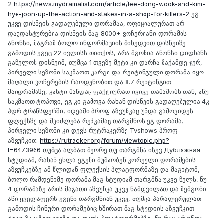
2
https://news.mydramalist.com/article/lee-dong-wook-and-kim-
hye-joon-up-the-action-and-stakes-in-a-shop-for-killers-2
ეგ
უკვე დისნეის გადაღებული დორამაა, ოფიციალურათ არ
დაუდასტურებია დისნეის მაგ 8000+ ვოჩერიანი დორამის
ანონსი, მაგრამ ბოლო ინფორმაციის მიხედვით დისნეიზე
გამოდის ეგეც 22 ივლისს თითქოს, არა მგონია ანონსი დიდხანს
გაწელოს დისნეიმ, თუმცა 1 თვეზე მეტი კი დარჩა მაქამდე ჯერ,
პირველი სეზონი საკმაოთ კარგი და რეიტინგული დორამა იყო
მაღალი ვოჩერების რაოდენობით და 8.7 რეიტინგით
მაიდრამაზე, კასტი მანდაც ფაქტიურათ ივივე თამაშობს თან, ანუ
საკმაოთ ტოპოვი, ეგ კი გამოვა რახან დისნეის გადაღებულია 4კ
ჰდრ ტრანსფერში, იდეაში პროფ აზვუჩკაც უნდა გამოვიდეს
ფლექსზე და შეიძლება რეზკამაც თარგმნოს ეგ დორამა,
პირველი სეზონი კი დევს რუტრაკერზე Tvshows პროფ
აზვუჩკით:
https://rutracker.org/forum/viewtopic.php?
t=6473966
თუმცა ალბათ მეორე თუ თარგმნა ისევ Дубляжная
სტუდიამ, რახან ეხლა ეგენი მუშაობენ კორეული დორამების
აზვუჩკებზე ამ წლიდან ფლექსის პლატფორმაზე და მაგიტომ,
ბოლო რამდენიმე დორამა მაგ სტუდიამ თარგმნა უკვე წელს, ნუ
4 დორამაზე არის მაგათი აზვუჩკა უკვე ნამდვილათ და მემგონი
აწი ყველაფერს ეგენი თარგმნიან უკვე, თუმცა პარალერულათ
გამოდის ჩინური დორამებიც ხშირათ მაგ სტუდიის აზვუჩკით