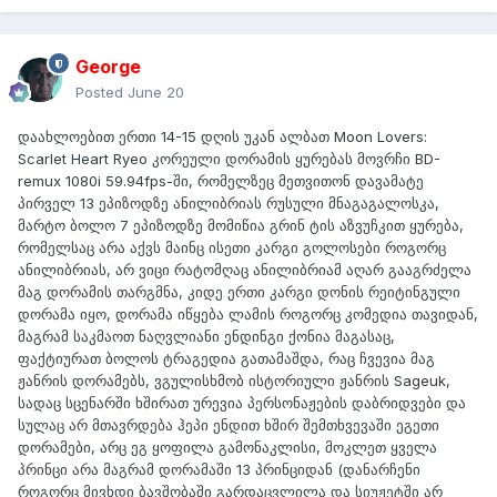
George
Posted
June 20
დაახლოებით ერთი 14-15 დღის უკან ალბათ Moon Lovers:
Scarlet Heart Ryeo კორეული დორამის ყურებას მოვრჩი BD-
remux 1080i 59.94fps-ში, რომელზეც მეთვითონ დავამატე
პირველ 13 ეპიზოდზე ანილიბრიას რუსული მნაგაგალოსკა,
მარტო ბოლო 7 ეპიზოდზე მომიწია გრინ ტის აზვუჩკით ყურება,
რომელსაც არა აქვს მაინც ისეთი კარგი გოლოსები როგორც
ანილიბრიას, არ ვიცი რატომღაც ანილიბრიამ აღარ გააგრძელა
მაგ დორამის თარგმნა, კიდე ერთი კარგი დონის რეიტინგული
დორამა იყო, დორამა იწყება ლამის როგორც კომედია თავიდან,
მაგრამ საკმაოთ ნაღვლიანი ენდინგი ქონია მაგასაც,
ფაქტიურათ ბოლოს ტრაგედია გათამაშდა, რაც ჩვევია მაგ
ჟანრის დორამებს, ვგულისხმობ ისტორიული ჟანრის Sageuk,
სადაც სცენარში ხშირათ ურევია პერსონაჟების დაბრიდვები და
სულაც არ მთავრდება ჰეპი ენდით ხშირ შემთხვევაში ეგეთი
დორამები, არც ეგ ყოფილა გამონაკლისი, მოკლეთ ყველა
პრინცი არა მაგრამ დორამაში 13 პრინციდან (დანარჩენი
როგორც მივხდი ბავშობაში გარდაცვლილა და სიუჟეტში არ