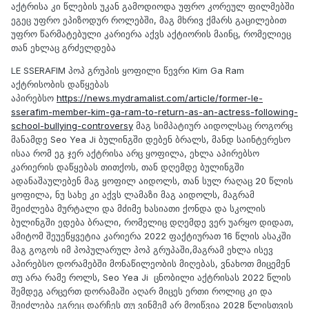
აქტრისა კი წლების უკან გამოდიოდა უფრო კორეულ ფილმებში
ეგეც უფრო ეპიზოდურ როლებში, მაგ მხრივ ქმარს გაცილებით
უფრო წარმატებული კარიერა აქვს აქტიორის მაინც, რომელიეც
თან ეხლაც გრძელდება
LE SSERAFIM პოპ გრუპის ყოფილი წევრი Kim Ga Ram
აქტრისობის დაწყებას
აპირებსო
https://news.mydramalist.com/article/former-le-
sserafim-member-kim-ga-ram-to-return-as-an-actress-following-
school-bullying-controversy
მაგ სიმპატიურ აიდოლსაც როგორც
მანამდე Seo Yea Ji ბულინგში დებენ ბრალს, მანდ საინტერესო
ისაა რომ ეგ ჯერ აქტრისა არც ყოფილა, ეხლა აპირებსო
კარიერის დაწყებას თითქოს, თან დღემდე ბულინგში
ადანაშაულებენ მაგ ყოფილ აიდოლს, თან სულ რაღაც 20 წლის
ყოფილა, ნუ სახე კი აქვს ლამაზი მაგ აიდოლს, მაგრამ
შეიძლება მურტალი და მძიმე ხასიათი ქონდა და სკოლის
ბულინგში ედება ბრალი, რომელიც დღემდე ვერ უარყო დიდათ,
ამიტომ შეუეწყვეტია კარიერა 2022 ფაქტიურათ 16 წლის ასაკში
მაგ გოგოს იმ პოპულარულ პოპ გრუპაში,მაგრამ ეხლა ისევ
აპირებსო დორამებში მონაწილეობის მიღებას, ვნახოთ მიცემენ
თუ არა რამე როლს, Seo Yea Ji ცნობილი აქტრისას 2022 წლის
შემდეგ არცერთ დორამაში აღარ მიცეს ერთი როლიც კი და
შეიძლება ეგრეც დარჩეს თუ ვინმემ არ მოიწვია 2028 წლისთვის