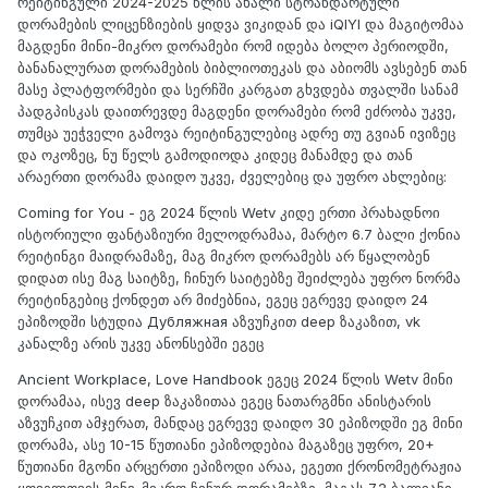
რეიტინგული 2024-2025 წლის ახალი სტრანდარტული
დორამების ლიცენზიების ყიდვა ვიკიდან და iQIYI და მაგიტომაა
მაგდენი მინი-მიკრო დორამები რომ იდება ბოლო პერიოდში,
ბანანალურათ დორამების ბიბლიოთეკას და აბიომს ავსებენ თან
მასე პლატფორმები და სერჩში კარგათ გხვდება თვალში სანამ
პადგპისკას დაითრევდე მაგდენი დორამები რომ ეძრობა უკვე,
თუმცა უეჭველი გამოვა რეიტინგულებიც ადრე თუ გვიან ივიზეც
და ოკოზეც, ნუ წელს გამოდიოდა კიდეც მანამდე და თან
არაერთი დორამა დაიდო უკვე, ძველებიც და უფრო ახლებიც:
Coming for You - ეგ 2024 წლის Wetv კიდე ერთი პრახადნოი
ისტორიული ფანტაზიური მელოდრამაა, მარტო 6.7 ბალი ქონია
რეიტინგი მაიდრამაზე, მაგ მიკრო დორამებს არ წყალობენ
დიდათ ისე მაგ საიტზე, ჩინურ საიტებზე შეიძლება უფრო ნორმა
რეიტინგებიც ქონდეთ არ მიძებნია, ეგეც ეგრევე დაიდო 24
ეპიზოდში სტუდია Дубляжная აზვუჩკით deep ზაკაზით, vk
კანალზე არის უკვე ანონსებში ეგეც
Ancient Workplace, Love Handbook ეგეც 2024 წლის Wetv მინი
დორამაა, ისევ deep ზაკაზითაა ეგეც ნათარგმნი ანისტარის
აზვუჩკით ამჯერათ, მანდაც ეგრევე დაიდო 30 ეპიზოდში ეგ მინი
დორამა, ასე 10-15 წუთიანი ეპიზოდებია მაგაზეც უფრო, 20+
წუთიანი მგონი არცერთი ეპიზოდი არაა, ეგეთი ქრონომეტრაჟია