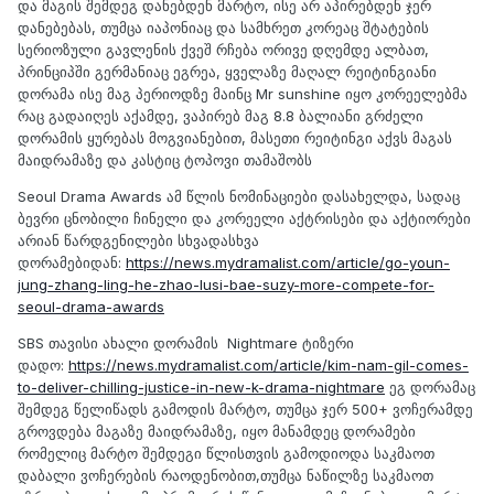
და მაგის შემდეგ დანებდენ მარტო, ისე არ აპირებდენ ჯერ
დანებებას, თუმცა იაპონიაც და სამხრეთ კორეაც შტატების
სერიოზული გავლენის ქვეშ რჩება ორივე დღემდე ალბათ,
პრინციპში გერმანიაც ეგრეა, ყველაზე მაღალ რეიტინგიანი
დორამა ისე მაგ პერიოდზე მაინც Mr sunshine იყო კორეელებმა
რაც გადაიღეს აქამდე, ვაპირებ მაგ 8.8 ბალიანი გრძელი
დორამის ყურებას მოგვიანებით, მასეთი რეიტინგი აქვს მაგას
მაიდრამაზე და კასტიც ტოპოვი თამაშობს
Seoul Drama Awards ამ წლის ნომინაციები დასახელდა, სადაც
ბევრი ცნობილი ჩინელი და კორეელი აქტრისები და აქტიორები
არიან წარდგენილები სხვადასხვა
დორამებიდან:
https://news.mydramalist.com/article/go-youn-
jung-zhang-ling-he-zhao-lusi-bae-suzy-more-compete-for-
seoul-drama-awards
SBS თავისი ახალი დორამის Nightmare ტიზერი
დადო:
https://news.mydramalist.com/article/kim-nam-gil-comes-
to-deliver-chilling-justice-in-new-k-drama-nightmare
ეგ დორამაც
შემდეგ წელიწადს გამოდის მარტო, თუმცა ჯერ 500+ ვოჩერამდე
გროვდება მაგაზე მაიდრამაზე, იყო მანამდეც დორამები
რომელიც მარტო შემდეგი წლისთვის გამოდიოდა საკმაოთ
დაბალი ვოჩერების რაოდენობით,თუმცა ნაწილზე საკმაოთ