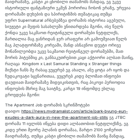
მაიდრამაზე, კასტი კი ცნობილი თამაშობს მანდაც, ეგ უკვე
ისტორიული ფანტაზიური ეკშენ ჰორორია ჩოსონ ერაზე, ურევია
დორამაში დუხების და სპირიტიზმის თემატიკაც თუმცა
უფრო Supernatural არსებებზეა დორამის ისტორია აგებული,
სიუჟეტი კი მეფის სასახლეში ვნითარდება მგონი, ისე წელს
ქონდა უკვე საკმაოთ რეიტინგული დორამები ნეტფლიქს,
მართალია მაგ ჟანრიდან ჯერ არაფერი არ გამოუშვიათ წელს
მაგ პლატფორმაზე კორეაში, მანდ ასნავნოი დუეტი ორივე
მონაწილეობდა უკვე საკმაოთ რეიტინგულ დორამებში, მათ
შორის ჰიტებშიც კი, განსაკუთრებით კაცი აქტიორი ალბათ მაინც,
რაღაცა Kingdom x Last Samurai Standing x Stranger things
მიქსტი ჩანს მე რასაც ვუყურებ ეგ ახალი, ანუ ცოტა არ იყოს და
ჩუდაკოვატი სცენარითაა, ვუყურებ კიდე ბლომათ ინფოები
დაუდიათ მაიდრამაზე მიდვიკისთვის, რაც პიკოვი პერიოდია
ინფოების მხრივ მაგ საიტზე, კარგი 19 ინფომდე ეხლაც
გროვდება მგონი:
The Apartment Job დორამის სკრინშოტები
დაიდო:
https://news.mydramalist.com/article/park-byung-eun-
exudes-a-dark-aura-in-new-the-apartment-job-stills
ეგ JTBC
დორამა 11 ივლისს იწყება დიდი ალბათობით ნეტფლიქსზე, ეგ
კიდე ერთი მეორე პლანის დორამაა, მარტო 2100 ვოჩერით
მაიდრამაზე, თუმცა კასტი ცნობილი თამაშობს მაინც მანდაც,