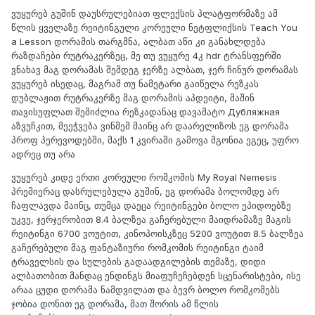
ვუყურებ გუშინ დაუსრულებიათ ფლექსის პლატფორმაზე ამ
წლის ყველაზე რეიტინგული კორეული ნეტფლიქსის Teach You
a Lesson დორამის თარგმნა, ალბათ აწი კი განახლდება
რაზდაჩები რუტრაკერზეც, მე თუ ვუყურე 4კ hdr ტრანსფერში
ვნახავ მაგ დორამას შემდეგ ჯერზე ალბათ, ჯერ ჩინურ დორამას
ვუყურებ ისედაც, მაგრამ თუ ნამეტარი გაიწელა რეზკას
დუბლაჟით რუტრაკერზე მაგ დორამის აპდეიტი, მაშინ
თავისუფლათ შემიძლია რეზკადანაც დავამატო Дубляжная
აზვუჩკით, მეეჭვება ვინმემ მაინც არ დაარელიზოს ეგ დორამა
პროფ პერევოდებში, მაქს 1 კვირაში გამოვა მგონია ეგეც, უფრო
ადრეც თუ არა
ვუყურებ კიდე ერთი კორეული რომკომის My Royal Nemesis
პრემიერაც დასრულებულა გუშინ, ეგ დორამა ბოლომდე არ
ჩაფლავდა მაინც, თუმცა დაეცა რეიტინგები ბოლო ეპიდოებზე
უკვე, ჯერჯერობით 8.4 ბალზეა გაჩერებული მაიდრამაზე მაგის
რეიტინგი 6700 ვოუტით, კინოპოისკზეც 5200 ვოუტით 8.5 ბალზეა
გაჩერებული მაგ ფანტაზიური რომკომის რეიტინგი ტაიმ
ტრაველსის და სულების გადაადგილების თემაზე, დიდი
ალბათობით მანდაც ენდინგს მიაფუჩეჩებდენ სცენარისტები, ისე
არაა ცუდი დორამა ნამდვილათ და ბევრ ბოლო რომკომებს
ჯობია დონით ეგ დორამა, მათ შორის ამ წლის