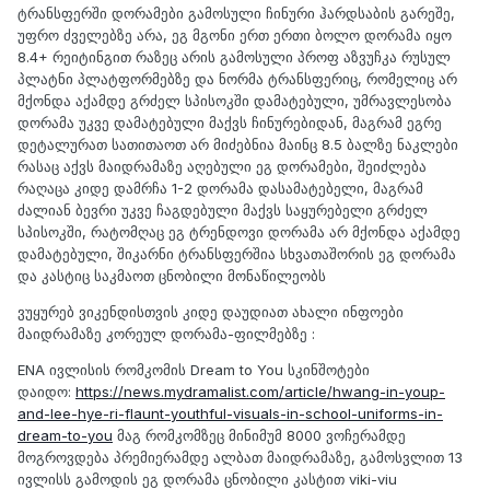
ტრანსფერში დორამები გამოსული ჩინური ჰარდსაბის გარეშე,
უფრო ძველებზე არა, ეგ მგონი ერთ ერთი ბოლო დორამა იყო
8.4+ რეიტინგით რაზეც არის გამოსული პროფ აზვუჩკა რუსულ
პლატნი პლატფორმებზე და ნორმა ტრანსფერიც, რომელიც არ
მქონდა აქამდე გრძელ სპისოკში დამატებული, უმრავლესობა
დორამა უკვე დამატებული მაქვს ჩინურებიდან, მაგრამ ეგრე
დეტალურათ სათითაოთ არ მიძებნია მაინც 8.5 ბალზე ნაკლები
რასაც აქვს მაიდრამაზე აღებული ეგ დორამები, შეიძლება
რაღაცა კიდე დამრჩა 1-2 დორამა დასამატებელი, მაგრამ
ძალიან ბევრი უკვე ჩაგდებული მაქვს საყურებელი გრძელ
სპისოკში, რატომღაც ეგ ტრენდოვი დორამა არ მქონდა აქამდე
დამატებული, შიკარნი ტრანსფერშია სხვათაშორის ეგ დორამა
და კასტიც საკმაოთ ცნობილი მონაწილეობს
ვუყურებ ვიკენდისთვის კიდე დაუდიათ ახალი ინფოები
მაიდრამაზე კორეულ დორამა-ფილმებზე :
ENA ივლისის რომკომის Dream to You სკინშოტები
დაიდო:
https://news.mydramalist.com/article/hwang-in-youp-
and-lee-hye-ri-flaunt-youthful-visuals-in-school-uniforms-in-
dream-to-you
მაგ რომკომზეც მინიმუმ 8000 ვოჩერამდე
მოგროვდება პრემიერამდე ალბათ მაიდრამაზე, გამოსვლით 13
ივლისს გამოდის ეგ დორამა ცნობილი კასტით viki-viu