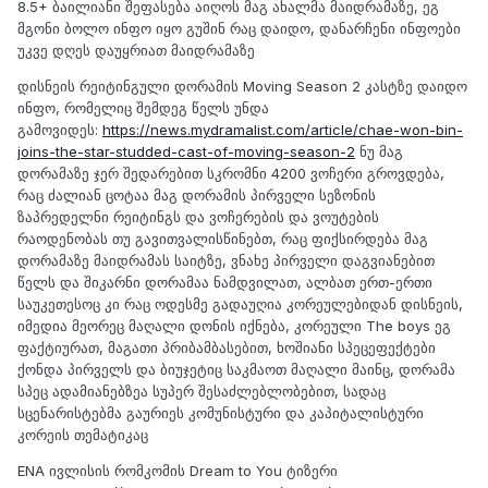
8.5+ ბაილიანი შეფასება აიღოს მაგ ახალმა მაიდრამაზე, ეგ
მგონი ბოლო ინფო იყო გუშინ რაც დაიდო, დანარჩენი ინფოები
უკვე დღეს დაუყრიათ მაიდრამაზე
დისნეის რეიტინგული დორამის Moving Season 2 კასტზე დაიდო
ინფო, რომელიც შემდეგ წელს უნდა
გამოვიდეს:
https://news.mydramalist.com/article/chae-won-bin-
joins-the-star-studded-cast-of-moving-season-2
ნუ მაგ
დორამაზე ჯერ შედარებით სკრომნი 4200 ვოჩერი გროვდება,
რაც ძალიან ცოტაა მაგ დორამის პირველი სეზონის
ზაპრედელნი რეიტინგს და ვოჩერების და ვოუტების
რაოდენობას თუ გავითვალისწინებთ, რაც ფიქსირდება მაგ
დორამაზე მაიდრამას საიტზე, ვნახე პირველი დაგვიანებით
წელს და შიკარნი დორამაა ნამდვილათ, ალბათ ერთ-ერთი
საუკეთესოც კი რაც ოდესმე გადაუღია კორეულებიდან დისნეის,
იმედია მეორეც მაღალი დონის იქნება, კორეული The boys ეგ
ფაქტიურათ, მაგათი პრიბამბასებით, ხოშიანი სპეცეფექტები
ქონდა პირველს და ბიუჯეტიც საკმაოთ მაღალი მაინც, დორამა
სპეც ადამიანებზეა სუპერ შესაძლებლობებით, სადაც
სცენარისტებმა გაურიეს კომუნისტური და კაპიტალისტური
კორეის თემატიკაც
ENA ივლისის რომკომის Dream to You ტიზერი