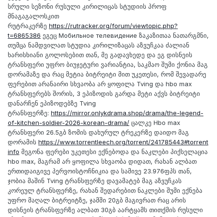
სრული სეზონი რუსული კირილიცას სტუდიის პროფ
მნაგაგალოსკით
რუტრაკერზე
https://rutracker.org/forum/viewtopic.php?
t=6865386
ეგეც Мобильное телевидение ზაკაზითაა ნათარგმნი,
თუმცა ნამდვილათ სტუდია კირილიზაცას აზვუჩკაა ძალიან
ხარისხიანი გოლოსებით თან, მე გადავხედე და ეგ დისნეის
ტრანსფერი უფრო ბიუჯეტური ვარიანტია, საკმაო შუმი ქონია მაგ
დორამაზე და რაც მეტია ბიტრეიტი მით უკეთესი, რომ შევადარე
ფერებით არანაირი სხვაობა არ ყოფილა Tving და hbo max
ტრანსფერებს შორის, 3 ეპიზოდის გარდა მეტი აქვს ბიტრეიტი
დანარჩენ ეპიზოდებზე Tving
ტრანსფერზე:
https://mirror.onlykdrama.shop/drama/the-legend-
of-kitchen-soldier-2026-korean-drama/
ცალკე Hbo max
ტრანსფერი 26.5გბ ზომის დახურულ ტრეკერზე დაიდო მაგ
დორამის
https://www.torrentleech.org/torrent/241785443#torrent
info
მეგონა ფერები უკეთესი ექნებოდა და ნაკლები პიქსელაცია
hbo max, მაგრამ არ ყოფილა სხვაობა დიდათ, რახან ალბათ
ერთიდაიგივე პერვოისტოჩნიკია და სამივე 23.976ფპს თან,
ჯობია მაშინ Tving ტრანსფერზე დავამატებ მაგ აზვუჩკას
კორეულ ტრანსფერზე, რახან შედარებით ნაკლები შუმი ექნება
უფრო მაღალ ბიტრეიტზე, ჯამში 20გბ მაგივრათ რაც არის
დისნეის ტრანსფერზე ალბათ 30გბ აარტყამს თითქმის რუსული