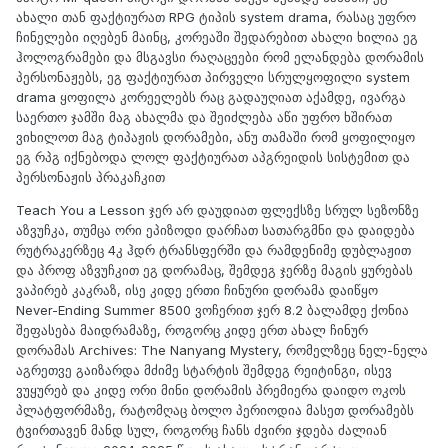
ახალი თან ფაქტიურათ RPG ტიპის system drama, რასაც უფრო
ჩინელები იღებენ მაინც, კორეაში შედარებით ახალი ხილია ეგ
ჰოლოგრამები და მსგავსი რაღაცეები რომ ელანდება დორამის
პერსონაჟებს, ეგ ფაქტიურათ პირველი სრულყოფილი system
drama ყოფილა კორეელებს რაც გადაუღიათ აქამდე, ივარგა
საერთო ჯამში მაგ ახალმა და შეიძლება აწი უფრო ხშირათ
ვიხილოთ მაგ ტიპაჟის დორამები, ანუ თამაში რომ ყოფილიყო
ეგ რპგ იქნებოდა ლოლ ფაქტიურათ აპგრეიდის სისტემით და
პერსონაჟის პრაკაჩკით
Teach You a Lesson ჯერ არ დაუდიათ ფლექსზე სრულ სეზონზე
აზვუჩკა, თუმცა ორი ეპიზოდი დარჩათ სათარგმნი და დაიდება
რუტრაკერზეც 4კ ჰდრ ტრანსფერში და რამდენიმე დუბლაჟით
და პროფ აზვუჩკით ეგ დორამაც, შემდეგ ჯერზე მაგის ყურებას
ვაპირებ კაკრაზ, ისე კიდე ერთი ჩინური დორამა დაიწყო
Never-Ending Summer 8500 ვოჩერით ჯერ 8.2 ბალამდე ქონია
შეფასება მაიდრამაზე, როგორც კიდე ერთ ახალ ჩინურ
დორამას Archives: The Nanyang Mystery, რომელზეც ნელ-ნელა
აგრეთვე გაიზარდა მძიმე სტარტის შემდეგ რეიტინგი, ისევ
ვუყურებ და კიდე ორი მინი დორამის პრემიერა დაიდო ოკოს
პლატფორმაზე, რატომღაც ბოლო პერიოდია მასეთ დორამებს
ტვირთავენ მანდ სულ, როგორც ჩანს ძვირი ჯდება ძალიან