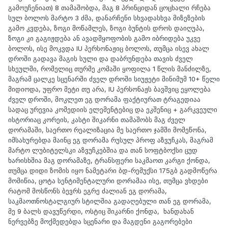
გამოუჩენიათ) 8 თამაშობდა, მაგ 8 პრინციდან ცოცხალი რჩება
სულ ბოლოს მარტო 3 ძმა, დანარჩენი სხვადასხვა მიზეზების
გამო კვდება, ზოგი მოწამლეს, ზოგი ბუნტის დროს დაიღუპა,
ზოგი კი გაგიჟდება ან ავადმყოფობის გამო იბრიდება უკვე
ბოლოს, ისე მოკვდა IU პერსონაჟიც ბოლოს, თუმცა ისევ ახალ
დროში გადავა მაგის სული და დაბრუნდება თავის ძველ
სხეულში, რომელიც თურმე კომაში ყოფილა 1 წლის მანძილზე,
მაგრამ ცალკე სცენარში ძველ დროში სიუჟეტი მინიმუმ 10+ წელი
მიდიოდა, უფრო მეტი თუ არა, IU პერსონაჟს ბავშვიც ეყოლება
ძველ დროში, მოკლეთ ეგ დორამა ფაქტიურათ ტრაგედიაა
სადაც ურევია კომედიის ელემენტებიც და ეკშენიც + გარკვეული
ისტორიაც კორეის, კასტი შიკარნი თამაშობს მაგ ძველ
დორამაში, საერთო რეალიზაცია მე საერთო ჯამში მომეწონა,
იმსახურებდა მაინც ეგ დორამა რუსულ პროფ აზვუჩკას, მაგრამ
მარტო ლუბიტელსკი აზვუჩკებშია და თან სოფტბოქსი ცუდ
ხარისხშია მაგ დორამაზე, ტრანსფერი საკმაოთ კარგი ქონდა,
თუმცა დიდი ზომის იყო ნამეტარი ბდ-რემუქსი 175გბ გადმოწერა
მომიწია, ცოტა სენტიმენტალური დორამაა ისე, თუმცა ვხდები
რატომ მოსწონს ბევრს ეგრე ძალიან ეგ დორამა,
საკმაოთნოსტალგიურ სტილშია გადაღებული თან ეგ დორამა,
მე 9 ბალს დავუწერდი, ოსტიც შიკარნი ქონდა, ხანდახან
ნერვებზე მოქმედებდა სცენარი და მაგდენი გაგორებები