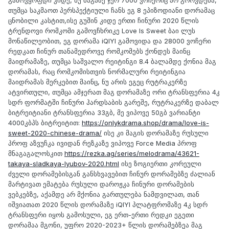
გამოვყოფდი კიდე, ნუ მაგაზე ჯერ 7000 ვოჩერიც არ გროვდება,
თუმცა საკმაოთ პერსპექტიული ჩანს ეგ 8 ეპიზოდიანი დორამაც
ცნობილი კასტით,ისე გუშინ კიდე ერთი ჩინური 2020 წლის
ტრენდოვი რომკომი გამოვჩხრიკე Love Is Sweet ბაი ლუს
მონაწილეობით, ეგ დორამა iQIYI გამოვიდა და 28000 ვოჩერი
რედკათ ჩინურ თანამედროვე რომკომებს ქონდეს მაინც
მაიდრამაზე, თუმცა საშვალო რეიტინგი 8.4 ბალამდე ქონია მაგ
დორამას, რაც რომკომისთვის ნორმალური რეიტინგია
მაიდრამას მერკებით მაინც, ნუ არის ეგეც რუტრაკერზე
ატვირთული, თუმცა ამჯერათ მაგ დორამაზე ორი ტრანსფერია 4კ
სდრ ფორმატში ჩინური ჰარდსაბის გარეშე, რუტრაკერზე დაბალ
ბიტრეიტიანი ტრანსფერია 33გბ, მე ვიპოვე 50გბ ვარიანტი
4000კბპს ბიტრეიტით:
https://onlykdrama.shop/drama/love-is-
sweet-2020-chinese-drama/
ისე კი მაგის დორამაზე რუსული
პროფ აზვუჩკა ივიდან რეზკაზე ვიპოვე Force Media პროფ
მნაგაგალოსკით
https://rezka.ag/series/melodrama/43621-
takaya-sladkaya-lyubov-2020.html
ისე ზოგიერთი კორეული
ძველი დორამებისგან განსხვავებით ჩინურ დორამებზე ძალიან
მარტივათ ემატება რუსული დაროჟკა ჩინური დორამების
ვებკებზე, აქამდე არ მქონია გართულება ნამდვილათ, თან
იშვიათათ 2020 წლის დორამაზე iQIYI პლატფრომაზე 4კ სდრ
ტრანსფერი იყოს გამოსული, ეგ ერთ-ერთი რედკი ეგეთი
დორამაა მგონი, უფრო 2020-2023+ წლის დორამებზეა მაგ