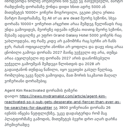
იზრდებოდა ხოლმე პრემიერის წინ უკვე ეგ მაჩვენებელი, მარტო
რამდენიმე დორამაზე ქონდა დიდი ხნით ადრე 5000 ან
მითუმეტეს 10000+ ვოჩერი მოგროვილი, ეგეთი ეხლა ერთია
მარტო მაიდრამაზე, ნუ All of us are dead მეორე სეზონი, სხვა
დორამა 10000+ ვოჩერით არცერთი არაა შემდეგ წელიწადს რაც
უნდა გამოვიდეს, მეორეზე იდეაში იქნება moving მეორე სეზონი,
მესამე ადგილზე კი უფრო Grand Galaxy Hotel 5000 ვოჩერს რაც
უახლოვდება, თუ რამე კიდე არ გამომრჩა რაც სერჩი არ ჩანს
ჯერ, რახან ოფიციალური ანონსი არ ყოფილა და დაჟე ისიც არაა
ცნობილი გამოვა დორამა 2027 მაინც უეჭველი თუ არა, თუმცა
არაა აუცილებელი თუ დორამა 2027 არის დაანონსებული
უეჭველი გამოუშვან შემდეგი წლისთვის და 2028 არ
გადაიტანონ თუნდაც ნაწილი, იყო ეგეთები გასულ წელსაც,
რომლებიც უკვე წელს გამოვიდა, მათ შორის საკმაოთ მაღალ
ვოჩერიანი დორამებიც
Agent Kim Reactivated დორამის ტიზერი
დაიდო:
https://news.mydramalist.com/article/agent-kim-
reactivated-so-ji-sub-gets-desperate-and-fiercer-than-ever-as-
he-searches-for-daughter
ეგ 3800 ვოჩერიანი დორამა 26
ივნისს იწყება ნეტფლიქსზე, უკვე დადასტურდა რომ მაგ
პლატფორმაზე გამოდის, მითუმეტეს ბევრი დრო აღარ დარჩა
პრემიერამდე