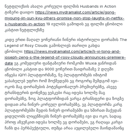
ნეტფლიქსის ახალი კორეული ფილმის Husbands in Action
ტიზერი დაიდო:
https://news.mydramalist.com/article/gong-
myoung-jin-sun-kyu-others-promise-non-stop-laughs-in-netflix-
s-husbands-in-action
19 ივლისს გამოდის ეგ ფილმი ცნობილი
კასტით ნეტფლიქსზე
კიდე ერთი მაღალ ვოჩერიანი ჩინური ისტორიული დორამის The
Legend of Rosy Clouds გამოსლივს თარიღი გახდა
ცნობილი:
https://news.mydramalist.com/article/li-yi-tong-and-
joseph-zeng-s-the-legend-of-rosy-clouds-announces-premiere-
date
ეგ კომედიური ფანტაზიური რომკომი Wuxia ჟანრიდან
ცნობილი კასტით და 9000 ვოჩერით მაიდრამაზე 2 დღეში
იწყება iQIYI პლატფორმაზე, ნუ პლატფორმებს იმიტომ
ვასახელებ უფრო რომ მოქმედებს ეგ როგორც შემდგომ ივი-
ოკოს მაგ დორამების პოტენციონალურ პრემიერებზე, ასევე
ტრანსფერის დონეზეც ვებკები რაც იდება ხოლმე მაგ
დორამებზე, ზოგ პლატფორმიდან ვარგა ტრანსფერი და ზოგზე
დიდათ არა ჩინურ-კორეულ დორამებზე, ეგ პლატფორმა კარგ
პლატფორმებში შედის ჩინურ დორამებში და ხშირათ მაქედან
ყიდულობს ლიცენზიებს ჩინურ დორამებზე ივი და ოკო, სადაც
პროფ აზვუჩკით იდება ხოლმე ეგ დორამები, ეგ რაღაცა კარგი
ჩანს და პერსპექტიული, თუმცა არაა აუცილებელი მაინდამაინც