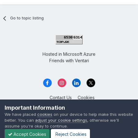
Go to topic listing
Hosted in
Microsoft Azure
Friends with
Ventari
Contact Us
Cookies
Overclockers GE
Important Information
Powered by Invision Community
We have placed
cookies
on your device to help make this website
better. You can
adjust your cookie settings
, otherwise we'll
assume you're okay to continue.
Accept Cookies
Reject Cookies