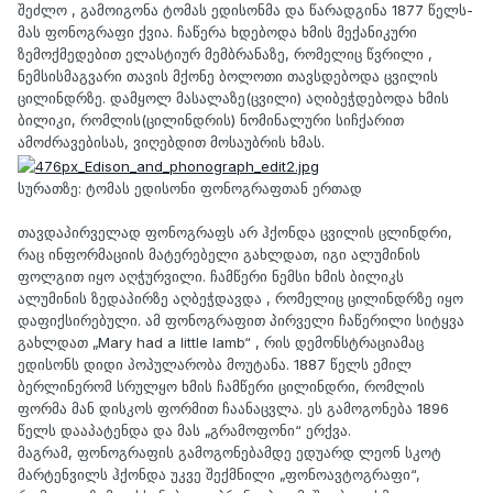
შეძლო , გამოიგონა ტომას ედისონმა და წარადგინა 1877 წელს-
მას ფონოგრაფი ქვია. ჩაწერა ხდებოდა ხმის მექანიკური
ზემოქმედებით ელასტიურ მემბრანაზე, რომელიც წვრილი ,
ნემსისმაგვარი თავის მქონე ბოლოთი თავსდებოდა ცვილის
ცილინდრზე. დამყოლ მასალაზე(ცვილი) აღიბეჭდებოდა ხმის
ბილიკი, რომლის(ცილინდრის) ნომინალური სიჩქარით
ამოძრავებისას, ვიღებდით მოსაუბრის ხმას.
სურათზე: ტომას ედისონი ფონოგრაფთან ერთად
თავდაპირველად ფონოგრაფს არ ჰქონდა ცვილის ცლინდრი,
რაც ინფორმაციის მატერებელი გახლდათ, იგი ალუმინის
ფოლგით იყო აღჭურვილი. ჩამწერი ნემსი ხმის ბილიკს
ალუმინის ზედაპირზე აღბეჭდავდა , რომელიც ცილინდრზე იყო
დაფიქსირებული. ამ ფონოგრაფით პირველი ჩაწერილი სიტყვა
გახლდათ „Mary had a little lamb“ , რის დემონსტრაციამაც
ედისონს დიდი პოპულარობა მოუტანა. 1887 წელს ემილ
ბერლინერომ სრულყო ხმის ჩამწერი ცილინდრი, რომლის
ფორმა მან დისკოს ფორმით ჩაანაცვლა. ეს გამოგონება 1896
წელს დააპატენდა და მას „გრამოფონი“ ერქვა.
მაგრამ, ფონოგრაფის გამოგონებამდე ედუარდ ლეონ სკოტ
მარტენვილს ჰქონდა უკვე შექმნილი „ფონოავტოგრაფი“,