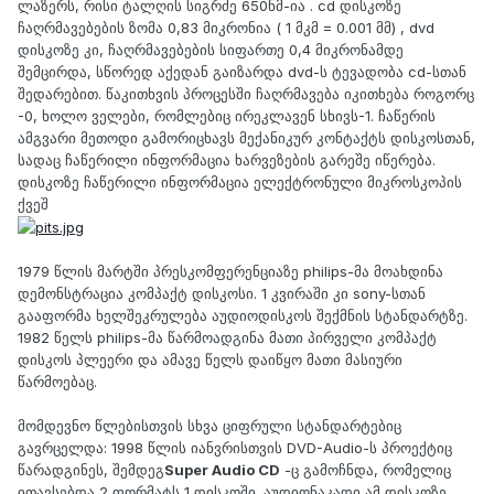
ლაზერს, რისი ტალღის სიგრძე 650ნმ-ია . cd დისკოზე
ჩაღრმავებების ზომა 0,83 მიკრონია ( 1 მკმ = 0.001 მმ) , dvd
დისკოზე კი, ჩაღრმავებების სიფართე 0,4 მიკრონამდე
შემცირდა, სწორედ აქედან გაიზარდა dvd-ს ტევადობა cd-სთან
შედარებით. წაკითხვის პროცესში ჩაღრმავება იკითხება როგორც
-0, ხოლო ველები, რომლებიც ირეკლავენ სხივს-1. ჩაწერის
ამგვარი მეთოდი გამორიცხავს მექანიკურ კონტაქტს დისკოსთან,
სადაც ჩაწერილი ინფორმაცია ხარვეზების გარეშე იწერება.
დისკოზე ჩაწერილი ინფორმაცია ელექტრონული მიკროსკოპის
ქვეშ
1979 წლის მარტში პრესკომფერენციაზე philips-მა მოახდინა
დემონსტრაცია კომპაქტ დისკოსი. 1 კვირაში კი sony-სთან
გააფორმა ხელშეკრულება აუდიოდისკოს შექმნის სტანდარტზე.
1982 წელს philips-მა წარმოადგინა მათი პირველი კომპაქტ
დისკოს პლეერი და ამავე წელს დაიწყო მათი მასიური
წარმოებაც.
მომდევნო წლებისთვის სხვა ციფრული სტანდარტებიც
გავრცელდა: 1998 წლის იანვრისთვის DVD-Audio-ს პროექტიც
წარადგინეს, შემდეგ
Super Audio CD
-ც გამოჩნდა, რომელიც
ითავსებდა 2 ფორმატს 1 დისკოში. აუდიონაკადი ამ დისკოზე