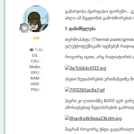
გამარჯობა ძვირფასო ფორუმო... გუ
ახლა ამ შეცდომის გამოსწორებას &
1. დანიშნულება
VIP
თერმოპასტა (Thermal paste/grea
ელექტოტექნიკაში იყენებენ რადია
11.8k
OS:
.
როგორც იცით, არც რადიატორის დ
CPU:
.
MoBo:
.
GPU:
.
RAM:
.
ასეთი ზედაპირების ერთმანეთზე მ
HDD:
.
PSU:
.
ჰაერი კი ლითონზე 8000-ჯერ უარე
ამოსავსებად ზედაპირების გაპრია
მაგრამ როგორც უნდა გავაპრიალო