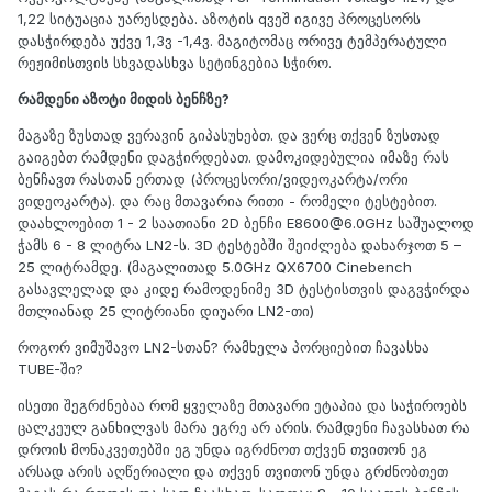
1,22 სიტუაცია უარესდება. აზოტის qვეშ იგივე პროცესორს
დასჭირდება უქვე 1,3ვ -1,4ვ. მაგიტომაც ორივე ტემპერატული
რეჟიმისთვის სხვადასხვა სეტინგებია სჭირო.
რამდენი აზოტი მიდის ბენჩზე?
მაგაზე ზუსთად ვერავინ გიპასუხებთ. და ვერც თქვენ ზუსთად
გაიგებთ რამდენი დაგჭირდებათ. დამოკიდებულია იმაზე რას
ბენჩავთ რასთან ერთად (პროცესორი/ვიდეოკარტა/ორი
ვიდეოკარტა). და რაც მთავარია რითი - რომელი ტესტებით.
დაახლოებით 1 - 2 საათიანი 2D ბენჩი
E8600@6.0GHz
საშუალოდ
ჭამს 6 - 8 ლიტრა LN2-ს. 3D ტესტებში შეიძლება დახარჯოთ 5 –
25 ლიტრამდე. (მაგალითად 5.0GHz QX6700 Cinebench
გასავლელად და კიდე რამოდენიმე 3D ტესტისთვის დაგვჭირდა
მთლიანად 25 ლიტრიანი დიუარი LN2-თი)
როგორ ვიმუშავო LN2-სთან? რამხელა პორციებით ჩავასხა
TUBE-ში?
ისეთი შეგრძნებაა რომ ყველაზე მთავარი ეტაპია და საჭიროებს
ცალკეულ განხილვას მარა ეგრე არ არის. რამდენი ჩავასხათ რა
დროის მონაკვეთებში ეგ უნდა იგრძნოთ თქვენ თვითონ ეგ
არსად არის აღწერიალი და თქვენ თვითონ უნდა გრძნობთეთ