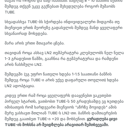
მაგას რა როდის და სად ჩაასხათ. სადღაც 8 - 10 საათის ბენჩის
შემდეგ თქვენ უკვე გექნებათ შეხედულება როგორ მუშაობს
TUBE.
სხვადასხვა TUBE-ბს სჭირდება ინდივიდუალური მიდგომა თუ
მიეჩვიეთ ერთს მეორეზე გადასვლის შემდეგ მანდ ყველაფერი
სხვანაირად მოხვდება.
მარა არის ერთი მთავარი ცნება.
თავიდან როცა ასხავ LN2 თემპერატურა კლებულობს ნელ ნელა
1-3 გრადუსით წამში, გააჩნია რა ტემპერატურაა და რამდენი
არის ჩასხმული LN2.
შემდეგში (ეგ უფრო ნათელი ხდება 1-1.5 საათიანი ბანჩის
შემდეგ როცა TUBE-ი არის უქვე დაფარული თოვლით) ხდება
LN2 ადოპტაცია.
კიდევ ერთი რამ როცა ყველაფერს დააყენებთ ვაკეთებთ
პირველ სტართს, ვათბობთ TUBE-ს 50 გრადუსამდე ეგ kეთდება
იმისათვის რომ ხარდვეარი მიეჩვიოს "აზრზე მოვიდეს" ამის
მერე ვასხავთ მთლიან TUBE-ს LN2-თი. ბანჩის დამთავრების
შემდეგ გაათბეთ TUBE-ი +20 და მოხსენით.
ყურადღება ცივი
TUBE-ის მოხსნა არ შეიდზლება არავითარ შემთხვევაში.