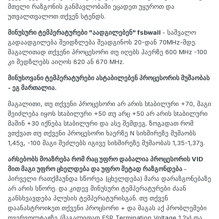
მთელი რაზგონის განმავლობაში ეცადეთ უყუროთ და
უთვალთვალოთ თქვენ სტენდს.
მინუსური ტემპერატურები "აადგილებენ" fsbwall
- საშვალო
გადაადგილება შეიდზლება შეადგინოს 20-დან 70MHz-მდე.
მაგალითად თქვენი პროცესორი თუ იღებს ჰაერზე 600 MHz -100
კი შედზლებს აიღოს 620 ან 670 MHz.
მინუსოვანი ტემპერატურები ასტაბილებენ პროცესორის მუშაობას
- ეგ მართალია.
მაგალითი, თუ თქვენი პროცესორი არ არის სtაბილური +70, მაგი
შეიძლება იყოს სtაბილური +50 თუ არც +50 არ არის სtაბილური
მაშინ +30 იქნება სtაბილური და ასე შემდეგ. ზოგადათ რომ
ვთქვათ თუ თქვენი პროცესორი ხაერზე N სიხშირეზე მუშაობს
1,45ვ, -100 მაგი შეძლებს იგივე სიხშირეზე მუშაობას 1,35-1,37ვ.
არსებობს მოაზრება რომ რაც უფრო დაბალია პროცესორის VID
მით მაგი უფრო ცხელდება და უფრო მეტად რაზგონდება
-
პირველი რათქმაუნდა სწორეა (ცხელდება) მარა დარაზგონებაზე
არ არის სწორე. და კიდევ მინუსური ტემპერატურები ძაან
განსხვავდება პლუსის ტემპერატურისგან. თუ თქვენ
დაანასტროიkეთ თქვენი პროცსორი + და მაგას აქ პრობლემები
ოვერვოლტაჟზე (მაგალითად FSP Termination Voltage 1.2v) და