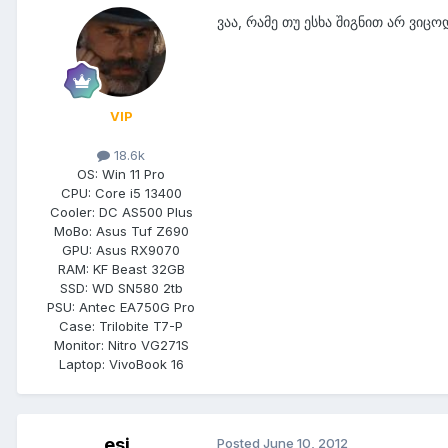
ვაა, რამე თუ ესხა შიგნით არ ვიცო
VIP
18.6k
OS:
Win 11 Pro
CPU:
Core i5 13400
Cooler:
DC AS500 Plus
MoBo:
Asus Tuf Z690
GPU:
Asus RX9070
RAM:
KF Beast 32GB
SSD:
WD SN580 2tb
PSU:
Antec EA750G Pro
Case:
Trilobite T7-P
Monitor:
Nitro VG271S
Laptop:
VivoBook 16
esi
Posted
June 10, 2012