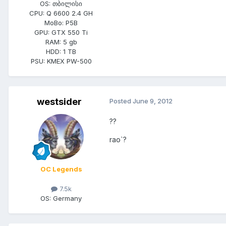
OS:
თბილისი
CPU:
Q 6600 2.4 GH
MoBo:
P5B
GPU:
GTX 550 Ti
RAM:
5 gb
HDD:
1 TB
PSU:
KMEX PW-500
westsider
Posted
June 9, 2012
??
rao`?
OC Legends
7.5k
OS:
Germany