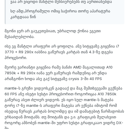
ვაა არ ვიცოდი მანტლი მეხსიერებებს თუ აერთიანებდა
სღ ამდ,პროგრამული ომიც საჭიროა თორე აპარატურა
კარგდააა წინ
მგონი ჯერ არ გაუკეთებიათ, უბრალოდ ქონია ეგეთი
შესაძლებლობა.
ისე ეგ მანტლი არაფერი არ ყოფილა. ანუ სიტყვაზე გიყენია i7
3770 + R9 290x იასნია გაწურავს კარტას თან 4.3-ზე დგება
პროცესორი.
მეორე ვარიანტი გიყენია რამე ბანძი AMD მაგალითად A10
7850k + R9 290x იანა ვერ გაწურავს რამდენიც არ უნდა
არაზგონო ხოდა ასე გაქ სიტყვაზე crysis 3-ში 40 FPS
mantle-ს გრუზი ვიდეოსკენ გადააქ და მაგ შემთხვევაში გექნება
60 FPS ანუ ისეტი სუსტი პროცესორით როგორიცაა A10 7850k
გაწურავ ასეთ ძლიერ ვიდეოს. ეს იყო სულ mantle-ს მატება
ტორე i7-ზე mantle-ს არაფერი მატება არ ექნება იმიტომ რომ
ისედაც წურავს კარტას ბოლომდე და იმ დამატებიტ წარმადობას
ერსაიდან მოიტანს. თუ მოიტანს და ე.ი. გრაფიკის შელახვით
როგორც ამბობენ mantle-ში უფრო სუსტი გრაფიკააო ვიდრე DX-
ში