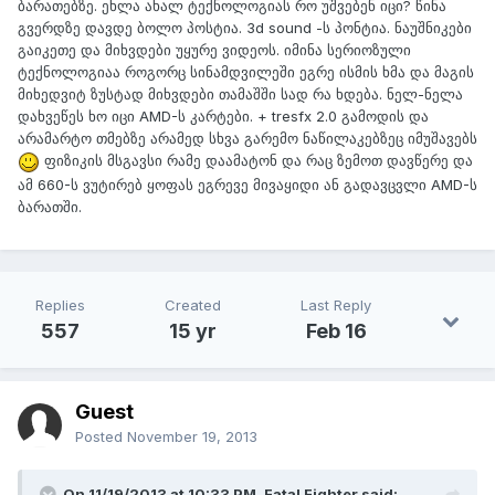
ბარათებზე. ეხლა ახალ ტექნოლოგიას რო უშვებენ იცი? წინა
გვერდზე დავდე ბოლო პოსტია. 3d sound -ს პონტია. ნაუშნიკები
გაიკეთე და მიხვდები უყურე ვიდეოს. იმინა სერიოზული
ტექნოლოგიაა როგორც სინამდვილეში ეგრე ისმის ხმა და მაგის
მიხედვიტ ზუსტად მიხვდები თამაშში სად რა ხდება. ნელ-ნელა
დახვეწეს ხო იცი AMD-ს კარტები. + tresfx 2.0 გამოდის და
არამარტო თმებზე არამედ სხვა გარემო ნაწილაკებზეც იმუშავებს
ფიზიკის მსგავსი რამე დაამატონ და რაც ზემოთ დავწერე და
ამ 660-ს ვუტირებ ყოფას ეგრევე მივაყიდი ან გადავცვლი AMD-ს
ბარათში.
Replies
Created
Last Reply
557
15 yr
Feb 16
Guest
Posted
November 19, 2013
On 11/19/2013 at 10:33 PM, Fatal Fighter said: