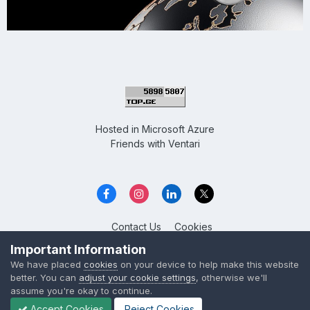
Hosted in
Microsoft Azure
Friends with
Ventari
Contact Us
Cookies
Overclockers GE
Important Information
Powered by Invision Community
We have placed
cookies
on your device to help make this website
better. You can
adjust your cookie settings
, otherwise we'll
assume you're okay to continue.
Accept Cookies
Reject Cookies