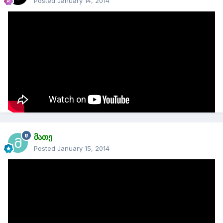
Posted
January 14, 2014
On 1/13/2014 at 10:52 PM, George said:
TressFX 2.0 to be released by AMD - Now with hair, fur and
grass physics
http://www.guru3d.com/news_story/tressfx_2_to_be_release
d_by_amd_now_with_hairfur_and_grass_physics.html
მათე
Posted
January 15, 2014
mantle cross-ში საშუალებას იძლევაო რომ ორი კარტის
მეხსიერება დაჯამდეს ანუ 2 GB + 2 GB = 4 GB-ს cross-ში
sli-შიც და cross-შიც ასე იყო ადრე 2 GB + 2 GB = 2 GB-ს
მაგარია საკმაოდ ეს თავისთავად უკვე ძაან დიდი წინ
გადადგმული ნაბიჯია.