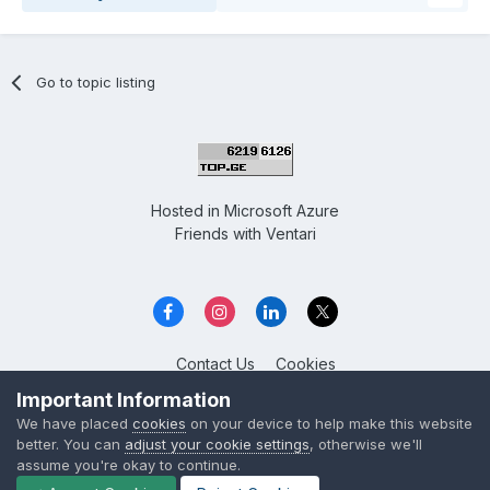
Go to topic listing
Hosted in
Microsoft Azure
Friends with
Ventari
Contact Us
Cookies
Overclockers GE
Important Information
Powered by Invision Community
We have placed
cookies
on your device to help make this website
better. You can
adjust your cookie settings
, otherwise we'll
assume you're okay to continue.