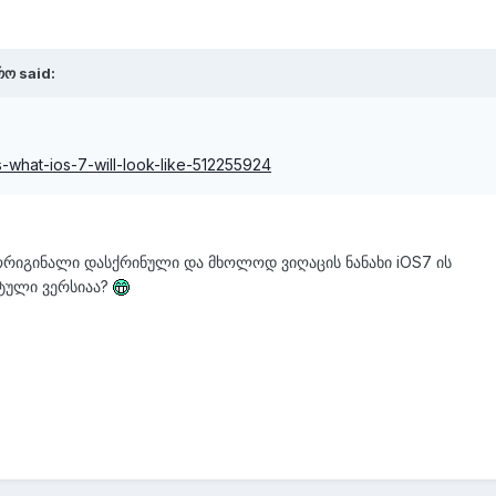
რო said:
s-what-ios-7-will-look-like-512255924
 ორიგინალი დასქრინული და მხოლოდ ვიღაცის ნანახი iOS7 ის
ტული ვერსიაა?