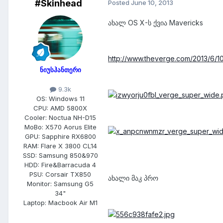
#Skinhead
Posted
June 10, 2013
ახალ OS X-ს ქვია Mavericks
http://www.theverge.com/2013/6/1
ნიუსჰანთერი
9.3k
OS:
Windows 11
CPU:
AMD 5800X
Cooler:
Noctua NH-D15
MoBo:
X570 Aorus Elite
GPU:
Sapphire RX6800
RAM:
Flare X 3800 CL14
SSD:
Samsung 850&970
HDD:
Fire&Barracuda 4
PSU:
Corsair TX850
ახალი მაკ პრო
Monitor:
Samsung G5
34"
Laptop:
Macbook Air M1