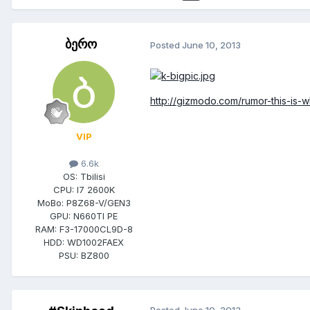
ბერო
Posted
June 10, 2013
http://gizmodo.com/rumor-this-is-w
VIP
6.6k
OS:
Tbilisi
CPU:
I7 2600K
MoBo:
P8Z68-V/GEN3
GPU:
N660TI PE
RAM:
F3-17000CL9D-8
HDD:
WD1002FAEX
PSU:
BZ800