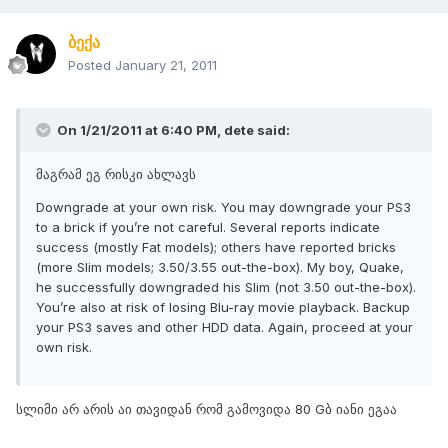
ბექა
Posted
January 21, 2011
On 1/21/2011 at 6:40 PM, dete said:
მაგრამ ეგ რისკი ახლავს
Downgrade at your own risk. You may downgrade your PS3
to a brick if you’re not careful. Several reports indicate
success (mostly Fat models); others have reported bricks
(more Slim models; 3.50/3.55 out-the-box). My boy, Quake,
he successfully downgraded his Slim (not 3.50 out-the-box).
You’re also at risk of losing Blu-ray movie playback. Backup
your PS3 saves and other HDD data. Again, proceed at your
own risk.
სლიმი არ არის აი თავიდან რომ გამოვიდა 80 Gბ იანი ეგაა