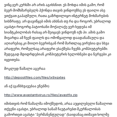
ვინც ჯერ კურსში არ არის აგიხსნით. ეს მოხდა იმის გამო, რომ
ბევრ მომხმარებელს ჰქონდა თავის ვინდოუზსე ეს ფაილი ასე
ვთქვათ გაპატჩული, რათა გაზრდილიყო ინტერნეტ მოხმარების
სისწრაფე. არ დავიწყებ იმის ახსნას თუ რა და როგორ, უბრალოდ
ავასტი როგორც პატიოსანი მოქალაქე ვერ ხვდება იმ
სიამტკბილობას რასაც არ შეიცავს ვინდოუზ იქს პი. ამის გამო
მივარდა ამ ჩვენ ფაილს და ომოწყალოდ დაადანაშაულა და
აღიარებაც კი მიიღო ბევრისგან რომ მართლაც ვირუსია და სხვა
არაფერი, რომელსაც არაფერი ესაქმება ჩვენს კომპიუტერებში.
შედეგად მდიდრდებიან კომპიუტერის ხელოსნები და ნერვები კი
იცვითება.
მოკლედ წამალი აგერაა:
http://depositfiles.com/files/jx9xqxtes
ან აქ (განსხვავებაა ენებში)
http://www.avastantivirus.ro/files/avastfix.zip
იმისთვის რომ წამალმა იმოქმედოს, არაა აუცილებელი წაშალოთ
თქვენი ავასტი, უბრალოდ სანამ ჩაუტარებთ მკურნალობას
გამორთეთ ავასტი "პერმანენტულად" (საიდანაც თიშავთ ხოლმე