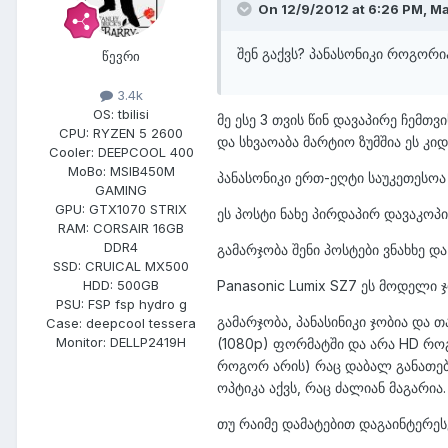
On 12/9/2012 at 6:26 PM, M
შენ გაქვს? პანასონიკი როგორ
წევრი
3.4k
OS:
tbilisi
მე ესე 3 თვის წინ დავაპირე ჩემთ
CPU:
RYZEN 5 2600
და სხვაოაბა მარტიო ზუმშია ეს კი
Cooler:
DEEPCOOL 400
MoBo:
MSIB450M
პანასონიკი ერთ-ეღტი საუკეთესოა 
GAMING
GPU:
GTX1070 STRIX
ეს პოსტი ნახე პირდაპირ დავაკოპ
RAM:
CORSAIR 16GB
DDR4
გამარჯობა შენი პოსტები ვნახხე დ
SSD:
CRUICAL MX500
Panasonic Lumix SZ7 ეს მოდელი ჯო
HDD:
500GB
PSU:
FSP fsp hydro g
გამარჯობა, პანასინიკი ჯობია და 
Case:
deepcool tessera
Monitor:
DELLP2419H
(1080p) ფორმატში და არა HD როგ
როგორ არის) რაც დაბალ განათებაშ
ოპტიკა აქვს, რაც ძალიან მაგარია.
თუ რაიმე დამატებით დაგაინტერესებ