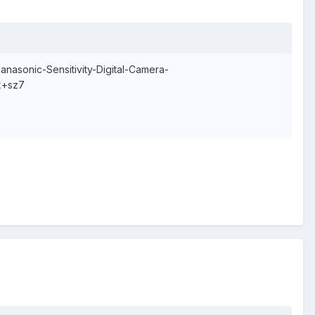
asonic-Sensitivity-Digital-Camera-
x+sz7