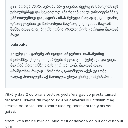
ვაა, არადა 7XXX სერიას არ უჩივიან, ბევრგან წამიკითხავს
უცხოურებზეც და საკაიფოდ უბერავენ ახალ დრაივერებზეც
უპრობლემოდ და ეტყობა იმას შეხვდა რაღაც დეფექტიანი,
დრაივერებით კი ჩამორჩება მაგრად ენვიდიას, მაგრამ
შანსი არაა აქაც ბევრს ქონია 7XXXსერიის კარტები მაგრამ
რავი...
pakipuka
გატესტვის გარეშე არ იყიდო არცერთი, თამაშებშიც
შეამოწმე, ენვიდიას კარტები ბევრი გამიტესტავს და ვიცი,
მაგრამ რადეონზე თავს ვერ დავდებ, მაგრამ რავი
არამგონია რაღაც... ნომერიც გათიშული აქვს ეტყობა
რაღაც პრობლემა აქ მართლა, ეხლა ვნახე კომენტარი...
7870 yidaa 2 qulerians testebs yvelafers gadiso prosta tamashi
ragacebs urevda da rogorc sxveba daweres ki uchivian mag
seriaso da ra vici aba konkretulad eg adamiani ras yidis ver
getyvi.
chemi xma mainc nvidias jobia meti gadaixado da sul dasvenebuli
iyoo