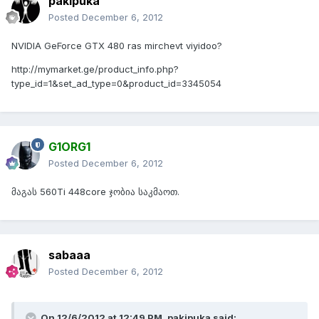
pakipuka
Posted
December 6, 2012
NVIDIA GeForce GTX 480 ras mirchevt viyidoo?
http://mymarket.ge/product_info.php?
type_id=1&set_ad_type=0&product_id=3345054
G1ORG1
Posted
December 6, 2012
მაგას 560Ti 448core ჯობია საკმაოთ.
sabaaa
Posted
December 6, 2012
On 12/6/2012 at 12:49 PM, pakipuka said: